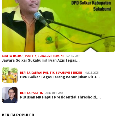
BERITA
,
DAERAH
,
POLITIK
,
SUKABUMI TERKINI
Mei 15, 2025
Jawara Golkar Sukabumi! Irvan Azis tegas…
BERITA
,
DAERAH
,
POLITIK
,
SUKABUMI TERKINI
Mei 15, 2025
DPP Golkar Tegas Larang Penunjukan Plt J…
BERITA
,
POLITIK
Januari 4, 2025
Putusan MK Hapus Presidential Threshold,…
BERITA POPULER