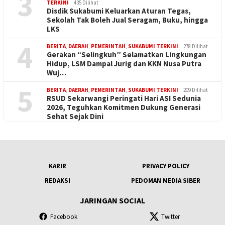
3
TERKINI
435 Dilihat
Disdik Sukabumi Keluarkan Aturan Tegas,
Sekolah Tak Boleh Jual Seragam, Buku, hingga
LKS
4
BERITA
,
DAERAH
,
PEMERINTAH
,
SUKABUMI TERKINI
278 Dilihat
Gerakan “Selingkuh” Selamatkan Lingkungan
Hidup, LSM Dampal Jurig dan KKN Nusa Putra
Wuj…
5
BERITA
,
DAERAH
,
PEMERINTAH
,
SUKABUMI TERKINI
209 Dilihat
RSUD Sekarwangi Peringati Hari ASI Sedunia
2026, Teguhkan Komitmen Dukung Generasi
Sehat Sejak Dini
KARIR
PRIVACY POLICY
REDAKSI
PEDOMAN MEDIA SIBER
JARINGAN SOCIAL
Facebook
Twitter