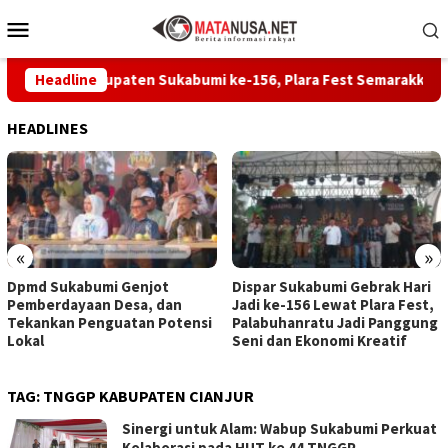
Loncat
Menu
ke
Mobile
konten
Jadi Kabupaten Sukabumi ke-156, Plara Fest Semarakkan Palab
Headline
HEADLINES
«
»
Dpmd Sukabumi Genjot
Dispar Sukabumi Gebrak Hari
Pemberdayaan Desa, dan
Jadi ke-156 Lewat Plara Fest,
Tekankan Penguatan Potensi
Palabuhanratu Jadi Panggung
Lokal
Seni dan Ekonomi Kreatif
TAG:
TNGGP KABUPATEN CIANJUR
Sinergi untuk Alam: Wabup Sukabumi Perkuat
Kolaborasi pada HUT ke 44 TNGGP