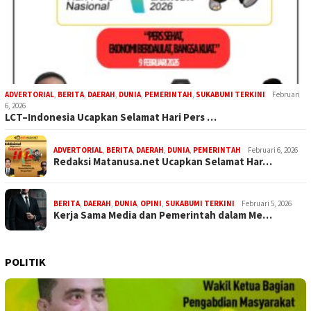
ADVERTORIAL
,
BERITA
,
DAERAH
,
DUNIA
,
PEMERINTAH
,
SUKABUMI TERKINI
Februari
6, 2026
LCT–Indonesia Ucapkan Selamat Hari Pers …
ADVERTORIAL
,
BERITA
,
DAERAH
,
DUNIA
,
PEMERINTAH
Februari 6, 2026
Redaksi Matanusa.net Ucapkan Selamat Har…
BERITA
,
DAERAH
,
DUNIA
,
OPINI
,
SUKABUMI TERKINI
Februari 5, 2026
Kerja Sama Media dan Pemerintah dalam Me…
POLITIK