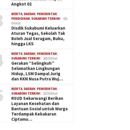
Angkot 02
3
BERITA
,
DAERAH
,
PEMERINTAH
,
PENDIDIKAN
,
SUKABUMI TERKINI
421
Dilihat
Disdik Sukabumi Keluarkan
Aturan Tegas, Sekolah Tak
Boleh Jual Seragam, Buku,
hingga LKS
4
BERITA
,
DAERAH
,
PEMERINTAH
,
SUKABUMI TERKINI
266 Dilihat
Gerakan “Selingkuh”
Selamatkan Lingkungan
Hidup, LSM Dampal Jurig
dan KKN Nusa Putra Wuj…
5
BERITA
,
DAERAH
,
PEMERINTAH
,
SUKABUMI TERKINI
222 Dilihat
RSUD Sekarwangi Berikan
Layanan Kesehatan dan
Bantuan Sosial untuk Warga
Terdampak Kebakaran
Ciptamu…