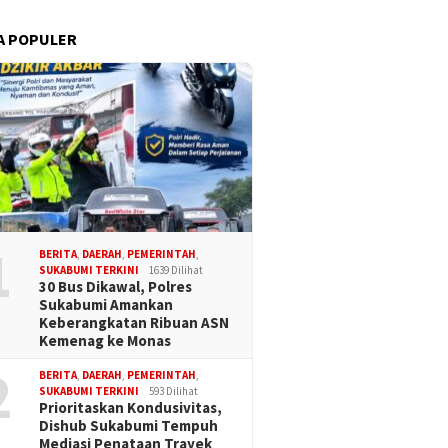
A POPULER
1
BERITA
,
DAERAH
,
PEMERINTAH
,
SUKABUMI TERKINI
1639 Dilihat
30 Bus Dikawal, Polres
Sukabumi Amankan
Keberangkatan Ribuan ASN
Kemenag ke Monas
2
BERITA
,
DAERAH
,
PEMERINTAH
,
SUKABUMI TERKINI
593 Dilihat
Prioritaskan Kondusivitas,
Dishub Sukabumi Tempuh
Mediasi Penataan Trayek