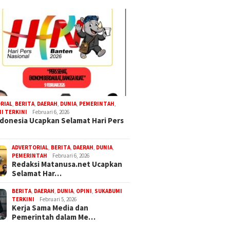
RIAL
,
BERITA
,
DAERAH
,
DUNIA
,
PEMERINTAH
,
I TERKINI
Februari 6, 2026
donesia Ucapkan Selamat Hari Pers
ADVERTORIAL
,
BERITA
,
DAERAH
,
DUNIA
,
PEMERINTAH
Februari 6, 2026
Redaksi Matanusa.net Ucapkan
Selamat Har…
BERITA
,
DAERAH
,
DUNIA
,
OPINI
,
SUKABUMI
TERKINI
Februari 5, 2026
Kerja Sama Media dan
Pemerintah dalam Me…