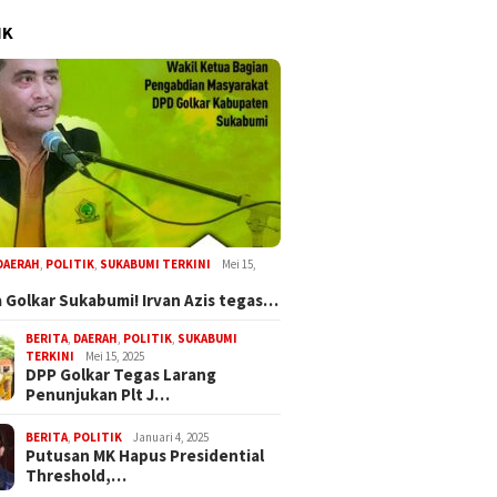
IK
DAERAH
,
POLITIK
,
SUKABUMI TERKINI
Mei 15,
 Golkar Sukabumi! Irvan Azis tegas…
BERITA
,
DAERAH
,
POLITIK
,
SUKABUMI
TERKINI
Mei 15, 2025
DPP Golkar Tegas Larang
Penunjukan Plt J…
BERITA
,
POLITIK
Januari 4, 2025
Putusan MK Hapus Presidential
Threshold,…