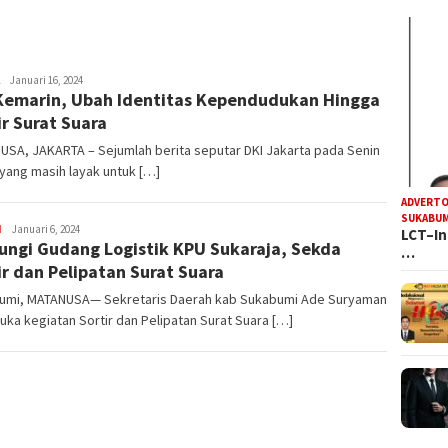
Steven
Januari 16, 2024
Kemarin, Ubah Identitas Kependudukan Hingga
Darma
Julian
ir Surat Suara
SA, JAKARTA – Sejumlah berita seputar DKI Jakarta pada Senin
 yang masih layak untuk […]
ADVERTO
SUKABUM
Bery
H
Januari 6, 2024
LCT–In
ungi Gudang Logistik KPU Sukaraja, Sekda
Kurniawan
…
ir dan Pelipatan Surat Suara
umi, MATANUSA— Sekretaris Daerah kab Sukabumi Ade Suryaman
a kegiatan Sortir dan Pelipatan Surat Suara […]