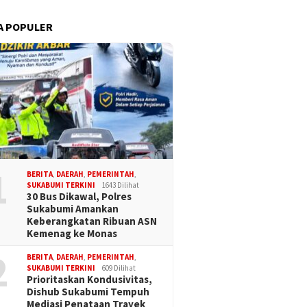
A POPULER
1
BERITA
,
DAERAH
,
PEMERINTAH
,
SUKABUMI TERKINI
1643 Dilihat
30 Bus Dikawal, Polres
Sukabumi Amankan
Keberangkatan Ribuan ASN
Kemenag ke Monas
2
BERITA
,
DAERAH
,
PEMERINTAH
,
SUKABUMI TERKINI
609 Dilihat
Prioritaskan Kondusivitas,
Dishub Sukabumi Tempuh
Mediasi Penataan Trayek