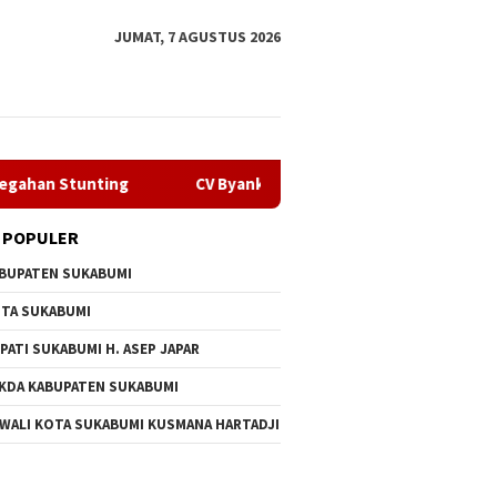
JUMAT, 7 AGUSTUS 2026
unting
CV Byankarya Pastikan Perbaikan Jalan Leuwilian
 POPULER
BUPATEN SUKABUMI
TA SUKABUMI
PATI SUKABUMI H. ASEP JAPAR
KDA KABUPATEN SUKABUMI
n Penyalahgunaan
Melalui GEMA Sehat, Dppkb
CV Byan
 WALI KOTA SUKABUMI KUSMANA HARTADJI
ba Oknum Kades, Dprd
Sukabumi Percepat Upaya
Perbaik
Tidak Ada Tebang Pilih
Pencegahan Stunting
Bojongt
Selama 