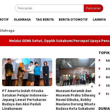
Pencarian
MOTIF
OLAHRAGA
TAG BERITA
BERITA OTOMOTIF
LAINNYA
Olahraga
lui GEMA Sehat, Dppkb Sukabumi Percepat Upaya Pencegahan St
TOPIK
KA
KO
BU
»
SE
merta Indah Otsuka
Museum Keramik dan
Dugaa
PJ
kan Pelajar Indonesia–
Museum Prabu Siliwangi
Narko
ng Lewat Pertukaran
Resmi Dibuka, Bobby
Minta 
ya dan Aksi Peduli
Maulana Dorong Wisata
DUNIA
kungan
Budaya Kota Sukabumi