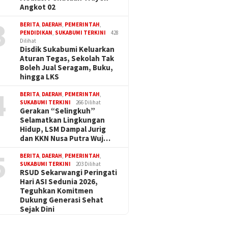
Angkot 02
3
BERITA
,
DAERAH
,
PEMERINTAH
,
PENDIDIKAN
,
SUKABUMI TERKINI
428
Dilihat
Disdik Sukabumi Keluarkan
Aturan Tegas, Sekolah Tak
Boleh Jual Seragam, Buku,
hingga LKS
4
BERITA
,
DAERAH
,
PEMERINTAH
,
SUKABUMI TERKINI
266 Dilihat
Gerakan “Selingkuh”
Selamatkan Lingkungan
Hidup, LSM Dampal Jurig
dan KKN Nusa Putra Wuj…
5
BERITA
,
DAERAH
,
PEMERINTAH
,
SUKABUMI TERKINI
203 Dilihat
RSUD Sekarwangi Peringati
Hari ASI Sedunia 2026,
Teguhkan Komitmen
Dukung Generasi Sehat
Sejak Dini