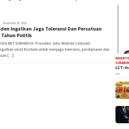
Steven
Desember 28, 2023
iden Ingatkan Jaga Toleransi Dan Persatuan
Darma
Julian
 Tahun Politik
USA.NET SURABAYA- Presiden Joko Widodo (Jokowi)
gatkan umat Kristiani untuk menjaga toleransi, perdamaian dan
tuan […]
ADVERTO
SUKABUM
LCT–In
…