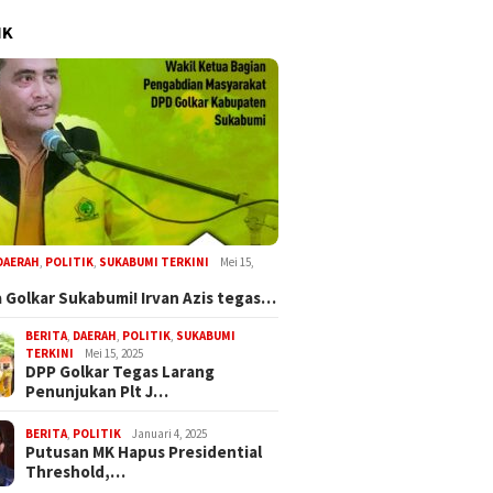
IK
DAERAH
,
POLITIK
,
SUKABUMI TERKINI
Mei 15,
 Golkar Sukabumi! Irvan Azis tegas…
BERITA
,
DAERAH
,
POLITIK
,
SUKABUMI
TERKINI
Mei 15, 2025
DPP Golkar Tegas Larang
Penunjukan Plt J…
BERITA
,
POLITIK
Januari 4, 2025
Putusan MK Hapus Presidential
Threshold,…