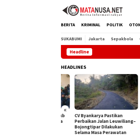
Loncat
ke
konten
BERITA
KRIMINAL
POLITIK
OTO
SUKABUMI
Jakarta
Sepakbola
Headline
Mela
HEADLINES
«
alui GEMA Sehat, Dppkb
CV Byankarya Pastikan
PT A
kabumi Percepat Upaya
Perbaikan Jalan Leuwiliang–
Satu
ncegahan Stunting
Bojongtipar Dilakukan
Jepa
Selama Masa Perawatan
Buda
Ling