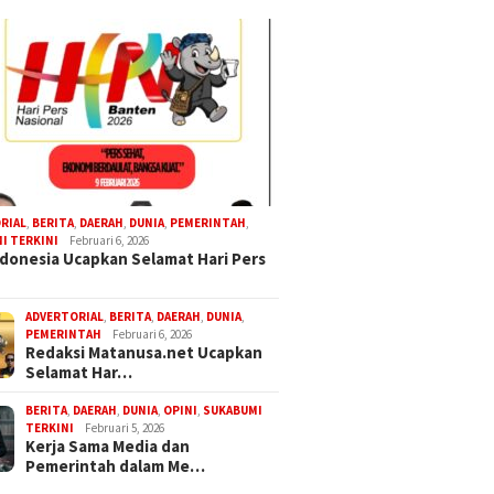
RIAL
,
BERITA
,
DAERAH
,
DUNIA
,
PEMERINTAH
,
I TERKINI
Februari 6, 2026
donesia Ucapkan Selamat Hari Pers
ADVERTORIAL
,
BERITA
,
DAERAH
,
DUNIA
,
PEMERINTAH
Februari 6, 2026
Redaksi Matanusa.net Ucapkan
Selamat Har…
BERITA
,
DAERAH
,
DUNIA
,
OPINI
,
SUKABUMI
TERKINI
Februari 5, 2026
Kerja Sama Media dan
Pemerintah dalam Me…