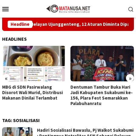
Loncat
Menu
ke
Mobile
konten
akatan Nelayan Ujunggenteng, 12 Aturan Diminta Dipatuhi
Headline
HEADLINES
«
»
MBG di SDN Pasirwalang
Dentuman Tambur Buka Hari
Disorot Wali Murid, Distribusi
Jadi Kabupaten Sukabumi ke-
Makanan Dinilai Terlambat
156, Plara Fest Semarakkan
Palabuhanratu
TAG:
SOSIALISASI
Hadiri Sosialisasi Bawaslu, Pj Walkot Sukabumi
: Pentingnya Netralitas ASN Sebagai Pelayan