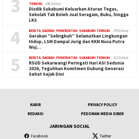
3
TERKINI
438 Dilihat
Disdik Sukabumi Keluarkan Aturan Tegas,
Sekolah Tak Boleh Jual Seragam, Buku, hingga
LKS
4
BERITA
,
DAERAH
,
PEMERINTAH
,
SUKABUMI TERKINI
279 Dilihat
Gerakan “Selingkuh” Selamatkan Lingkungan
Hidup, LSM Dampal Jurig dan KKN Nusa Putra
Wuj…
5
BERITA
,
DAERAH
,
PEMERINTAH
,
SUKABUMI TERKINI
212 Dilihat
RSUD Sekarwangi Peringati Hari ASI Sedunia
2026, Teguhkan Komitmen Dukung Generasi
Sehat Sejak Dini
KARIR
PRIVACY POLICY
REDAKSI
PEDOMAN MEDIA SIBER
JARINGAN SOCIAL
Facebook
Twitter