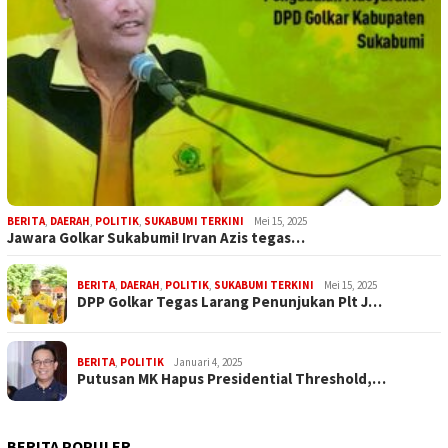
BERITA
,
DAERAH
,
POLITIK
,
SUKABUMI TERKINI
Mei 15, 2025
Jawara Golkar Sukabumi! Irvan Azis tegas…
BERITA
,
DAERAH
,
POLITIK
,
SUKABUMI TERKINI
Mei 15, 2025
DPP Golkar Tegas Larang Penunjukan Plt J…
BERITA
,
POLITIK
Januari 4, 2025
Putusan MK Hapus Presidential Threshold,…
BERITA POPULER