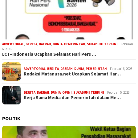
ADVERTORIAL
,
BERITA
,
DAERAH
,
DUNIA
,
PEMERINTAH
,
SUKABUMI TERKINI
Februari
6, 2026
LCT–Indonesia Ucapkan Selamat Hari Pers …
ADVERTORIAL
,
BERITA
,
DAERAH
,
DUNIA
,
PEMERINTAH
Februari 6, 2026
Redaksi Matanusa.net Ucapkan Selamat Har…
BERITA
,
DAERAH
,
DUNIA
,
OPINI
,
SUKABUMI TERKINI
Februari 5, 2026
Kerja Sama Media dan Pemerintah dalam Me…
POLITIK