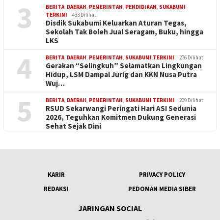
3
BERITA
,
DAERAH
,
PEMERINTAH
,
PENDIDIKAN
,
SUKABUMI
TERKINI
433 Dilihat
Disdik Sukabumi Keluarkan Aturan Tegas,
Sekolah Tak Boleh Jual Seragam, Buku, hingga
LKS
4
BERITA
,
DAERAH
,
PEMERINTAH
,
SUKABUMI TERKINI
276 Dilihat
Gerakan “Selingkuh” Selamatkan Lingkungan
Hidup, LSM Dampal Jurig dan KKN Nusa Putra
Wuj…
5
BERITA
,
DAERAH
,
PEMERINTAH
,
SUKABUMI TERKINI
209 Dilihat
RSUD Sekarwangi Peringati Hari ASI Sedunia
2026, Teguhkan Komitmen Dukung Generasi
Sehat Sejak Dini
KARIR
PRIVACY POLICY
REDAKSI
PEDOMAN MEDIA SIBER
JARINGAN SOCIAL