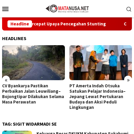
Loncat
Menu
ke
Mobile
konten
kabumi Percepat Upaya Pencegahan Stunting
Headline
CV Byankar
HEADLINES
«
»
CV Byankarya Pastikan
PT Amerta Indah Otsuka
Perbaikan Jalan Leuwiliang–
Satukan Pelajar Indonesia–
Bojongtipar Dilakukan Selama
Jepang Lewat Pertukaran
Masa Perawatan
Budaya dan Aksi Peduli
Lingkungan
TAG:
SIGIT WIDARMADI SE
Keluarga Besar DKUKM Kabupaten Sukabumi