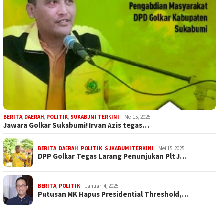
BERITA
,
DAERAH
,
POLITIK
,
SUKABUMI TERKINI
Mei 15, 2025
Jawara Golkar Sukabumi! Irvan Azis tegas…
BERITA
,
DAERAH
,
POLITIK
,
SUKABUMI TERKINI
Mei 15, 2025
DPP Golkar Tegas Larang Penunjukan Plt J…
BERITA
,
POLITIK
Januari 4, 2025
Putusan MK Hapus Presidential Threshold,…