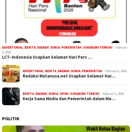
ADVERTORIAL
,
BERITA
,
DAERAH
,
DUNIA
,
PEMERINTAH
,
SUKABUMI TERKINI
Februari
6, 2026
LCT–Indonesia Ucapkan Selamat Hari Pers …
ADVERTORIAL
,
BERITA
,
DAERAH
,
DUNIA
,
PEMERINTAH
Februari 6, 2026
Redaksi Matanusa.net Ucapkan Selamat Har…
BERITA
,
DAERAH
,
DUNIA
,
OPINI
,
SUKABUMI TERKINI
Februari 5, 2026
Kerja Sama Media dan Pemerintah dalam Me…
POLITIK