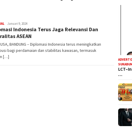
Steven
NAL
Januari 9, 2024
omasi Indonesia Terus Jaga Relevansi Dan
Darma
Julian
ralitas ASEAN
USA, BANDUNG – Diplomasi Indonesia terus meningkatkan
busi bagi perdamaian dan stabilitas kawasan, termasuk
n […]
ADVERTO
SUKABUM
LCT–In
…