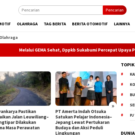
Pencarian
MOTIF
OLAHRAGA
TAG BERITA
BERITA OTOMOTIF
LAINNYA
Olahraga
elalui GEMA Sehat, Dppkb Sukabumi Percepat Upaya Pencegahan
TOPIK
KA
KO
BU
»
SE
merta Indah Otsuka
Museum Keramik dan
Dugaa
PJ
kan Pelajar Indonesia–
Museum Prabu Siliwangi
Narko
ng Lewat Pertukaran
Resmi Dibuka, Bobby
Minta 
ya dan Aksi Peduli
Maulana Dorong Wisata
DUNIA
kungan
Budaya Kota Sukabumi