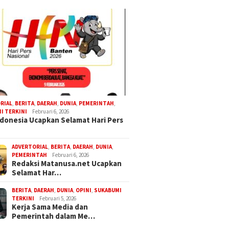
RIAL
,
BERITA
,
DAERAH
,
DUNIA
,
PEMERINTAH
,
I TERKINI
Februari 6, 2026
donesia Ucapkan Selamat Hari Pers
ADVERTORIAL
,
BERITA
,
DAERAH
,
DUNIA
,
PEMERINTAH
Februari 6, 2026
Redaksi Matanusa.net Ucapkan
Selamat Har…
BERITA
,
DAERAH
,
DUNIA
,
OPINI
,
SUKABUMI
TERKINI
Februari 5, 2026
Kerja Sama Media dan
Pemerintah dalam Me…