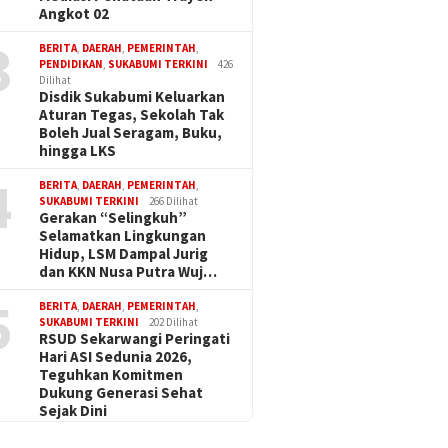
Angkot 02
3
BERITA
,
DAERAH
,
PEMERINTAH
,
PENDIDIKAN
,
SUKABUMI TERKINI
426
Dilihat
Disdik Sukabumi Keluarkan
Aturan Tegas, Sekolah Tak
Boleh Jual Seragam, Buku,
hingga LKS
4
BERITA
,
DAERAH
,
PEMERINTAH
,
SUKABUMI TERKINI
266 Dilihat
Gerakan “Selingkuh”
Selamatkan Lingkungan
Hidup, LSM Dampal Jurig
dan KKN Nusa Putra Wuj…
5
BERITA
,
DAERAH
,
PEMERINTAH
,
SUKABUMI TERKINI
202 Dilihat
RSUD Sekarwangi Peringati
Hari ASI Sedunia 2026,
Teguhkan Komitmen
Dukung Generasi Sehat
Sejak Dini