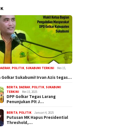
IK
DAERAH
,
POLITIK
,
SUKABUMI TERKINI
Mei 15,
 Golkar Sukabumi! Irvan Azis tegas…
BERITA
,
DAERAH
,
POLITIK
,
SUKABUMI
TERKINI
Mei 15, 2025
DPP Golkar Tegas Larang
Penunjukan Plt J…
BERITA
,
POLITIK
Januari 4, 2025
Putusan MK Hapus Presidential
Threshold,…