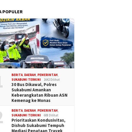
A POPULER
1
BERITA
,
DAERAH
,
PEMERINTAH
,
SUKABUMI TERKINI
1642 Dilihat
30 Bus Dikawal, Polres
Sukabumi Amankan
Keberangkatan Ribuan ASN
Kemenag ke Monas
2
BERITA
,
DAERAH
,
PEMERINTAH
,
SUKABUMI TERKINI
608 Dilihat
Prioritaskan Kondusivitas,
Dishub Sukabumi Tempuh
Mediasi Penataan Trayek