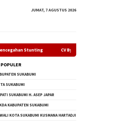
JUMAT, 7 AGUSTUS 2026
 Stunting
CV Byankarya Pastikan Perbaikan Jalan Leuwi
 POPULER
BUPATEN SUKABUMI
TA SUKABUMI
PATI SUKABUMI H. ASEP JAPAR
KDA KABUPATEN SUKABUMI
n Penyalahgunaan
Melalui GEMA Sehat, Dppkb
CV Byan
 WALI KOTA SUKABUMI KUSMANA HARTADJI
ba Oknum Kades, Dprd
Sukabumi Percepat Upaya
Perbaik
Tidak Ada Tebang Pilih
Pencegahan Stunting
Bojongt
Selama 