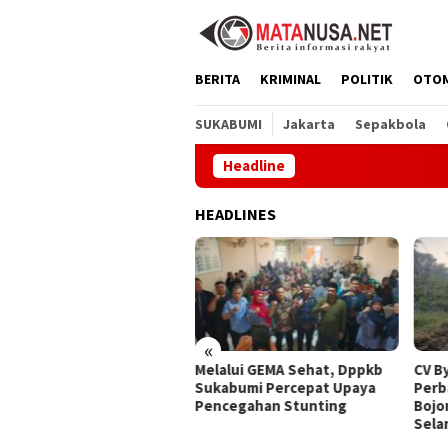
Loncat
ke
konten
BERITA
KRIMINAL
POLITIK
OTO
SUKABUMI
Jakarta
Sepakbola
Headline
M
HEADLINES
«
alui GEMA Sehat, Dppkb
CV Byankarya Pastikan
PT A
kabumi Percepat Upaya
Perbaikan Jalan Leuwiliang–
Satu
ncegahan Stunting
Bojongtipar Dilakukan
Jepa
Selama Masa Perawatan
Buda
Ling