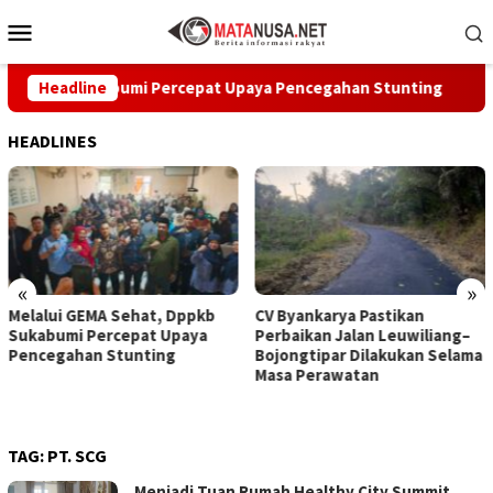
Loncat
Menu
ke
Mobile
konten
ppkb Sukabumi Percepat Upaya Pencegahan Stunting
Headline
CV 
HEADLINES
«
»
CV Byankarya Pastikan
PT Amerta Indah Otsuka
Perbaikan Jalan Leuwiliang–
Satukan Pelajar Indonesia–
Bojongtipar Dilakukan Selama
Jepang Lewat Pertukaran
Masa Perawatan
Budaya dan Aksi Peduli
Lingkungan
TAG:
PT. SCG
Menjadi Tuan Rumah Healthy City Summit,