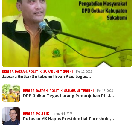
BERITA
,
DAERAH
,
POLITIK
,
SUKABUMI TERKINI
Mei 15, 2025
Jawara Golkar Sukabumi! Irvan Azis tegas…
BERITA
,
DAERAH
,
POLITIK
,
SUKABUMI TERKINI
Mei 15, 2025
DPP Golkar Tegas Larang Penunjukan Plt J…
BERITA
,
POLITIK
Januari 4, 2025
Putusan MK Hapus Presidential Threshold,…