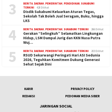
3
BERITA
,
DAERAH
,
PEMERINTAH
,
PENDIDIKAN
,
SUKABUMI
TERKINI
428 Dilihat
Disdik Sukabumi Keluarkan Aturan Tegas,
Sekolah Tak Boleh Jual Seragam, Buku, hingga
LKS
4
BERITA
,
DAERAH
,
PEMERINTAH
,
SUKABUMI TERKINI
266 Dilihat
Gerakan “Selingkuh” Selamatkan Lingkungan
Hidup, LSM Dampal Jurig dan KKN Nusa Putra
Wuj…
5
BERITA
,
DAERAH
,
PEMERINTAH
,
SUKABUMI TERKINI
203 Dilihat
RSUD Sekarwangi Peringati Hari ASI Sedunia
2026, Teguhkan Komitmen Dukung Generasi
Sehat Sejak Dini
KARIR
PRIVACY POLICY
REDAKSI
PEDOMAN MEDIA SIBER
JARINGAN SOCIAL