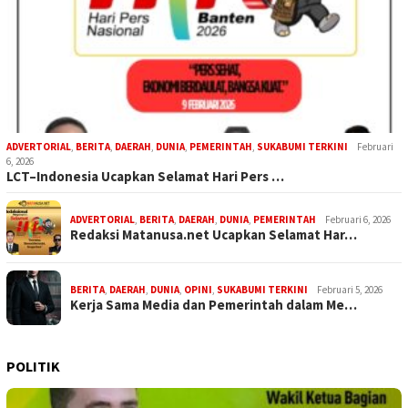
ADVERTORIAL
,
BERITA
,
DAERAH
,
DUNIA
,
PEMERINTAH
,
SUKABUMI TERKINI
Februari
6, 2026
LCT–Indonesia Ucapkan Selamat Hari Pers …
ADVERTORIAL
,
BERITA
,
DAERAH
,
DUNIA
,
PEMERINTAH
Februari 6, 2026
Redaksi Matanusa.net Ucapkan Selamat Har…
BERITA
,
DAERAH
,
DUNIA
,
OPINI
,
SUKABUMI TERKINI
Februari 5, 2026
Kerja Sama Media dan Pemerintah dalam Me…
POLITIK