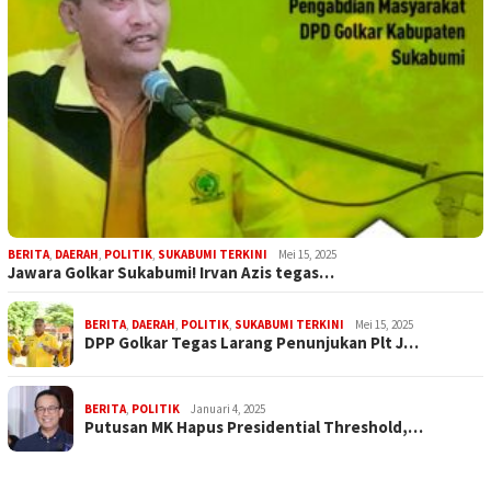
BERITA
,
DAERAH
,
POLITIK
,
SUKABUMI TERKINI
Mei 15, 2025
Jawara Golkar Sukabumi! Irvan Azis tegas…
BERITA
,
DAERAH
,
POLITIK
,
SUKABUMI TERKINI
Mei 15, 2025
DPP Golkar Tegas Larang Penunjukan Plt J…
BERITA
,
POLITIK
Januari 4, 2025
Putusan MK Hapus Presidential Threshold,…