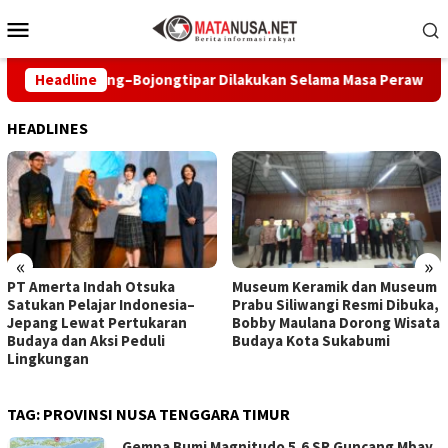
Loncat
Menu
ke
Mobile
konten
n Leuwiliang–Bojongtipar Dilakukan Selama Masa Perawatan
Headline
HEADLINES
«
»
PT Amerta Indah Otsuka
Museum Keramik dan Museum
Satukan Pelajar Indonesia–
Prabu Siliwangi Resmi Dibuka,
Jepang Lewat Pertukaran
Bobby Maulana Dorong Wisata
Budaya dan Aksi Peduli
Budaya Kota Sukabumi
Lingkungan
TAG:
PROVINSI NUSA TENGGARA TIMUR
Gempa Bumi Magnitudo 5,6 SR Guncang Mbay,