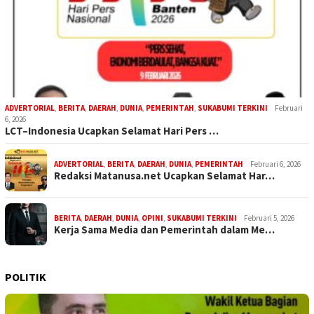
ADVERTORIAL
,
BERITA
,
DAERAH
,
DUNIA
,
PEMERINTAH
,
SUKABUMI TERKINI
Februari
6, 2026
LCT–Indonesia Ucapkan Selamat Hari Pers …
ADVERTORIAL
,
BERITA
,
DAERAH
,
DUNIA
,
PEMERINTAH
Februari 6, 2026
Redaksi Matanusa.net Ucapkan Selamat Har…
BERITA
,
DAERAH
,
DUNIA
,
OPINI
,
SUKABUMI TERKINI
Februari 5, 2026
Kerja Sama Media dan Pemerintah dalam Me…
POLITIK