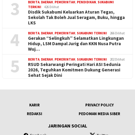
3
BERITA
,
DAERAH
,
PEMERINTAH
,
PENDIDIKAN
,
SUKABUMI
TERKINI
426 Dilihat
Disdik Sukabumi Keluarkan Aturan Tegas,
Sekolah Tak Boleh Jual Seragam, Buku, hingga
LKS
4
BERITA
,
DAERAH
,
PEMERINTAH
,
SUKABUMI TERKINI
266 Dilihat
Gerakan “Selingkuh” Selamatkan Lingkungan
Hidup, LSM Dampal Jurig dan KKN Nusa Putra
Wuj…
5
BERITA
,
DAERAH
,
PEMERINTAH
,
SUKABUMI TERKINI
202 Dilihat
RSUD Sekarwangi Peringati Hari ASI Sedunia
2026, Teguhkan Komitmen Dukung Generasi
Sehat Sejak Dini
KARIR
PRIVACY POLICY
REDAKSI
PEDOMAN MEDIA SIBER
JARINGAN SOCIAL