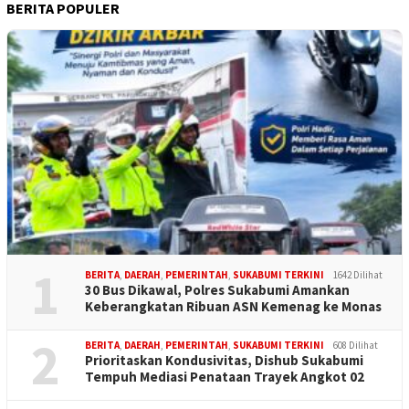
BERITA POPULER
1
BERITA
,
DAERAH
,
PEMERINTAH
,
SUKABUMI TERKINI
1642 Dilihat
30 Bus Dikawal, Polres Sukabumi Amankan
Keberangkatan Ribuan ASN Kemenag ke Monas
2
BERITA
,
DAERAH
,
PEMERINTAH
,
SUKABUMI TERKINI
608 Dilihat
Prioritaskan Kondusivitas, Dishub Sukabumi
Tempuh Mediasi Penataan Trayek Angkot 02