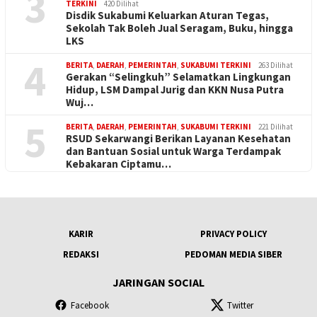
3
TERKINI
420 Dilihat
Disdik Sukabumi Keluarkan Aturan Tegas,
Sekolah Tak Boleh Jual Seragam, Buku, hingga
LKS
4
BERITA
,
DAERAH
,
PEMERINTAH
,
SUKABUMI TERKINI
263 Dilihat
Gerakan “Selingkuh” Selamatkan Lingkungan
Hidup, LSM Dampal Jurig dan KKN Nusa Putra
Wuj…
5
BERITA
,
DAERAH
,
PEMERINTAH
,
SUKABUMI TERKINI
221 Dilihat
RSUD Sekarwangi Berikan Layanan Kesehatan
dan Bantuan Sosial untuk Warga Terdampak
Kebakaran Ciptamu…
KARIR
PRIVACY POLICY
REDAKSI
PEDOMAN MEDIA SIBER
JARINGAN SOCIAL
Facebook
Twitter