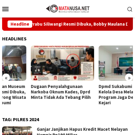
Loncat
Menu
ke
Mobile
konten
Museum Prabu Siliwangi Resmi Dibuka, Bobby Maulana Dorong Wi
Headline
HEADLINES
«
»
Dugaan Penyalahgunaan
Dpmd Sukabumi Perkuat Tata
Narkoba Oknum Kades, Dprd
Kelola Desa Melalui Sinergi
Minta Tidak Ada Tebang Pilih
Program Jaga Desa Bersama
Kejari
TAG:
PILRES 2024
Ganjar Janjikan Hapus Kredit Macet Nelayan
Hampir Rp190 Miliar