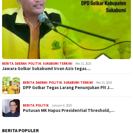
BERITA
,
DAERAH
,
POLITIK
,
SUKABUMI TERKINI
Mei 15, 2025
Jawara Golkar Sukabumi! Irvan Azis tegas…
BERITA
,
DAERAH
,
POLITIK
,
SUKABUMI TERKINI
Mei 15, 2025
DPP Golkar Tegas Larang Penunjukan Plt J…
BERITA
,
POLITIK
Januari 4, 2025
Putusan MK Hapus Presidential Threshold,…
BERITA POPULER