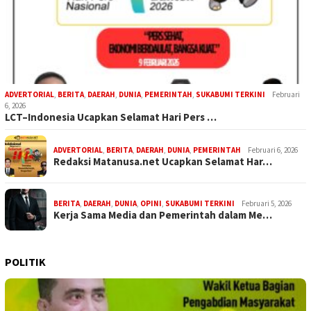
ADVERTORIAL
,
BERITA
,
DAERAH
,
DUNIA
,
PEMERINTAH
,
SUKABUMI TERKINI
Februari
6, 2026
LCT–Indonesia Ucapkan Selamat Hari Pers …
ADVERTORIAL
,
BERITA
,
DAERAH
,
DUNIA
,
PEMERINTAH
Februari 6, 2026
Redaksi Matanusa.net Ucapkan Selamat Har…
BERITA
,
DAERAH
,
DUNIA
,
OPINI
,
SUKABUMI TERKINI
Februari 5, 2026
Kerja Sama Media dan Pemerintah dalam Me…
POLITIK