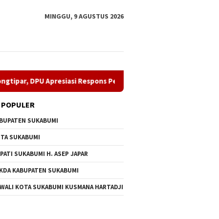
MINGGU, 9 AGUSTUS 2026
DPU Apresiasi Respons Penyedia
Perkuat Organisasi, Irv
 POPULER
BUPATEN SUKABUMI
TA SUKABUMI
PATI SUKABUMI H. ASEP JAPAR
KDA KABUPATEN SUKABUMI
man Tambur Buka Hari
CV Byankarya Gerak Cepat
Perkuat 
 WALI KOTA SUKABUMI KUSMANA HARTADJI
Kabupaten Sukabumi
Perbaiki Jalan Leuwiliang–
Aziz Se
, Plara Fest
Bojongtipar, DPU Apresiasi
Dampal 
akkan Palabuhanratu
Respons Penyedia
(Purn) 