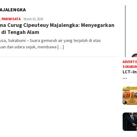
MAJALENGKA
R
,
PARIWISATA
Maret 10, 2024
na Curug Cipeuteuy Majalengka: Menyegarkan
Iyan
Satria
 di Tengah Alam
sa, Sukabumi – Suara gemuruh air yang terjatuh di atas
uan dan udara sejuk, membawa […]
ADVERTO
SUKABUM
LCT–In
…