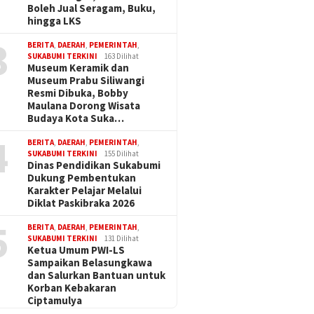
Boleh Jual Seragam, Buku,
hingga LKS
3
BERITA
,
DAERAH
,
PEMERINTAH
,
SUKABUMI TERKINI
163 Dilihat
Museum Keramik dan
Museum Prabu Siliwangi
Resmi Dibuka, Bobby
Maulana Dorong Wisata
Budaya Kota Suka…
4
BERITA
,
DAERAH
,
PEMERINTAH
,
SUKABUMI TERKINI
155 Dilihat
Dinas Pendidikan Sukabumi
Dukung Pembentukan
Karakter Pelajar Melalui
Diklat Paskibraka 2026
5
BERITA
,
DAERAH
,
PEMERINTAH
,
SUKABUMI TERKINI
131 Dilihat
Ketua Umum PWI-LS
Sampaikan Belasungkawa
dan Salurkan Bantuan untuk
Korban Kebakaran
Ciptamulya