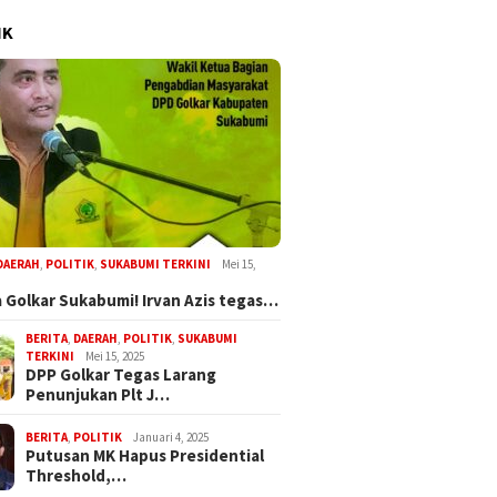
IK
DAERAH
,
POLITIK
,
SUKABUMI TERKINI
Mei 15,
 Golkar Sukabumi! Irvan Azis tegas…
BERITA
,
DAERAH
,
POLITIK
,
SUKABUMI
TERKINI
Mei 15, 2025
DPP Golkar Tegas Larang
Penunjukan Plt J…
BERITA
,
POLITIK
Januari 4, 2025
Putusan MK Hapus Presidential
Threshold,…