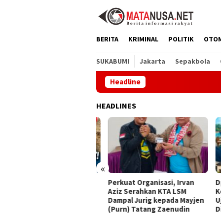
Loncat
ke
konten
BERITA
KRIMINAL
POLITIK
OTO
SUKABUMI
Jakarta
Sepakbola
Headline
CV
HEADLINES
«
Byankarya Gerak Cepat
Perkuat Organisasi, Irvan
Dprd
baiki Jalan Leuwiliang–
Aziz Serahkan KTA LSM
Kese
ongtipar, DPU Apresiasi
Dampal Jurig kepada Mayjen
Ujun
spons Penyedia
(Purn) Tatang Zaenudin
Dimi