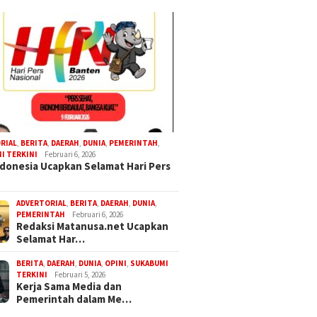
RIAL
,
BERITA
,
DAERAH
,
DUNIA
,
PEMERINTAH
,
I TERKINI
Februari 6, 2026
donesia Ucapkan Selamat Hari Pers
ADVERTORIAL
,
BERITA
,
DAERAH
,
DUNIA
,
PEMERINTAH
Februari 6, 2026
Redaksi Matanusa.net Ucapkan
Selamat Har…
BERITA
,
DAERAH
,
DUNIA
,
OPINI
,
SUKABUMI
TERKINI
Februari 5, 2026
Kerja Sama Media dan
Pemerintah dalam Me…