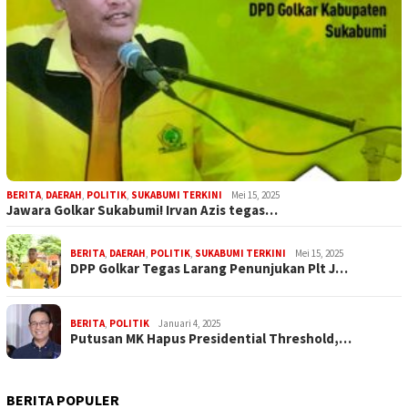
BERITA
,
DAERAH
,
POLITIK
,
SUKABUMI TERKINI
Mei 15, 2025
Jawara Golkar Sukabumi! Irvan Azis tegas…
BERITA
,
DAERAH
,
POLITIK
,
SUKABUMI TERKINI
Mei 15, 2025
DPP Golkar Tegas Larang Penunjukan Plt J…
BERITA
,
POLITIK
Januari 4, 2025
Putusan MK Hapus Presidential Threshold,…
BERITA POPULER