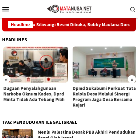
Loncat
Menu
ke
Mobile
konten
um Prabu Siliwangi Resmi Dibuka, Bobby Maulana Dorong Wisat
Headline
HEADLINES
«
»
Dugaan Penyalahgunaan
Dpmd Sukabumi Perkuat Tata
Narkoba Oknum Kades, Dprd
Kelola Desa Melalui Sinergi
Minta Tidak Ada Tebang Pilih
Program Jaga Desa Bersama
Kejari
TAG:
PENDUDUKAN ILEGAL ISRAEL
Menlu Palestina Desak PBB Akhiri Pendudukan
Ilegal Oleh Israel