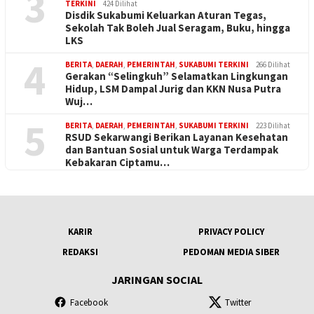
3
TERKINI
424 Dilihat
Disdik Sukabumi Keluarkan Aturan Tegas,
Sekolah Tak Boleh Jual Seragam, Buku, hingga
LKS
4
BERITA
,
DAERAH
,
PEMERINTAH
,
SUKABUMI TERKINI
266 Dilihat
Gerakan “Selingkuh” Selamatkan Lingkungan
Hidup, LSM Dampal Jurig dan KKN Nusa Putra
Wuj…
5
BERITA
,
DAERAH
,
PEMERINTAH
,
SUKABUMI TERKINI
223 Dilihat
RSUD Sekarwangi Berikan Layanan Kesehatan
dan Bantuan Sosial untuk Warga Terdampak
Kebakaran Ciptamu…
KARIR
PRIVACY POLICY
REDAKSI
PEDOMAN MEDIA SIBER
JARINGAN SOCIAL
Facebook
Twitter