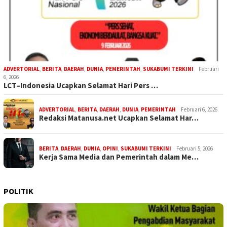
ADVERTORIAL
,
BERITA
,
DAERAH
,
DUNIA
,
PEMERINTAH
,
SUKABUMI TERKINI
Februari
6, 2026
LCT–Indonesia Ucapkan Selamat Hari Pers …
ADVERTORIAL
,
BERITA
,
DAERAH
,
DUNIA
,
PEMERINTAH
Februari 6, 2026
Redaksi Matanusa.net Ucapkan Selamat Har…
BERITA
,
DAERAH
,
DUNIA
,
OPINI
,
SUKABUMI TERKINI
Februari 5, 2026
Kerja Sama Media dan Pemerintah dalam Me…
POLITIK