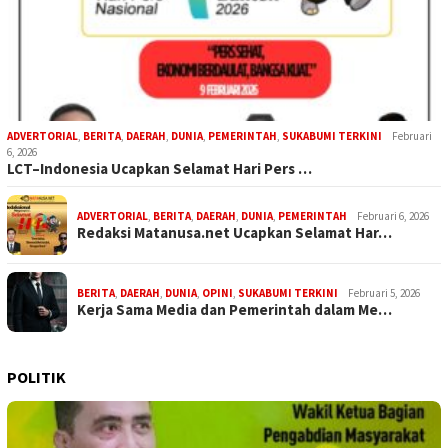
ADVERTORIAL
,
BERITA
,
DAERAH
,
DUNIA
,
PEMERINTAH
,
SUKABUMI TERKINI
Februari
6, 2026
LCT–Indonesia Ucapkan Selamat Hari Pers …
ADVERTORIAL
,
BERITA
,
DAERAH
,
DUNIA
,
PEMERINTAH
Februari 6, 2026
Redaksi Matanusa.net Ucapkan Selamat Har…
BERITA
,
DAERAH
,
DUNIA
,
OPINI
,
SUKABUMI TERKINI
Februari 5, 2026
Kerja Sama Media dan Pemerintah dalam Me…
POLITIK