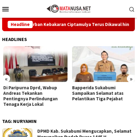
Loncat
Menu
ke
Mobile
konten
stikan Korban Kebakaran Ciptamulya Terus Dikawal hingga Pulih
Headline
HEADLINES
«
»
Di Paripurna Dprd, Wabup
Bapperida Sukabumi
Andreas Tekankan
Sampaikan Selamat atas
Pentingnya Perlindungan
Pelantikan Tiga Pejabat
Tenaga Kerja Lokal
TAG:
NURYAMIN
DPMD Kab. Sukabumi Mengucapkan, Selamat
Menunaikan Ibadah Puasa 1445 H