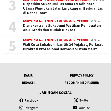
3
Disperkim Sukabumi Bersama CV Adhinata
Utama Wujudkan Jalan Lingkungan Berkualitas
di Desa Cisaat
4
BERITA
,
DAERAH
,
PEMERINTAH
,
SUKABUMI TERKINI
95 Dilihat
Disnakertrans Sukabumi Pastikan Pembuatan
AK-1 Gratis dan Mudah Diakses
5
BERITA
,
DAERAH
,
PEMERINTAH
,
SUKABUMI TERKINI
94 Dilihat
Wali Kota Sukabumi Lantik 24 Pejabat, Perkuat
Birokrasi Profesional Berbasis Sistem Merit
KARIR
PRIVACY POLICY
REDAKSI
PEDOMAN MEDIA SIBER
JARINGAN SOCIAL
Facebook
Twitter
Instagram
Youtube