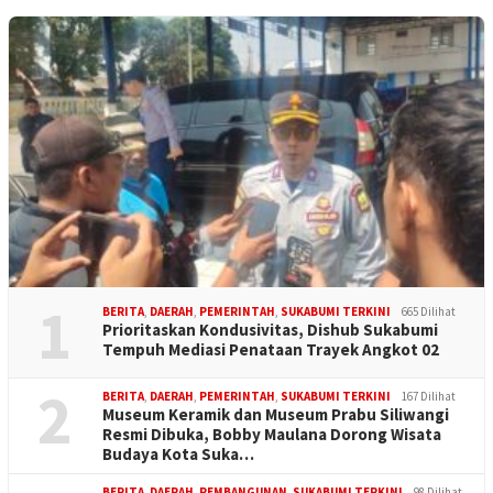
1
BERITA
,
DAERAH
,
PEMERINTAH
,
SUKABUMI TERKINI
665 Dilihat
Prioritaskan Kondusivitas, Dishub Sukabumi
Tempuh Mediasi Penataan Trayek Angkot 02
2
BERITA
,
DAERAH
,
PEMERINTAH
,
SUKABUMI TERKINI
167 Dilihat
Museum Keramik dan Museum Prabu Siliwangi
Resmi Dibuka, Bobby Maulana Dorong Wisata
Budaya Kota Suka…
BERITA
,
DAERAH
,
PEMBANGUNAN
,
SUKABUMI TERKINI
98 Dilihat