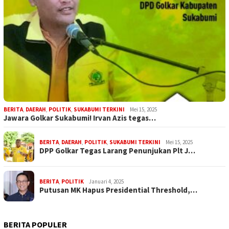
BERITA
,
DAERAH
,
POLITIK
,
SUKABUMI TERKINI
Mei 15, 2025
Jawara Golkar Sukabumi! Irvan Azis tegas…
BERITA
,
DAERAH
,
POLITIK
,
SUKABUMI TERKINI
Mei 15, 2025
DPP Golkar Tegas Larang Penunjukan Plt J…
BERITA
,
POLITIK
Januari 4, 2025
Putusan MK Hapus Presidential Threshold,…
BERITA POPULER