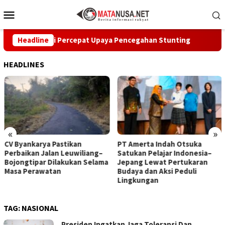
Loncat
Menu
ke
Mobile
konten
 Sukabumi Percepat Upaya Pencegahan Stunting
Headline
CV Byan
HEADLINES
«
»
CV Byankarya Pastikan
PT Amerta Indah Otsuka
Perbaikan Jalan Leuwiliang–
Satukan Pelajar Indonesia–
Bojongtipar Dilakukan Selama
Jepang Lewat Pertukaran
Masa Perawatan
Budaya dan Aksi Peduli
Lingkungan
TAG:
NASIONAL
Presiden Ingatkan Jaga Toleransi Dan