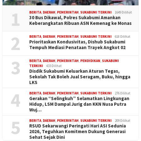
1
BERITA
,
DAERAH
,
PEMERINTAH
,
SUKABUMI TERKINI
1649 Dilihat
30 Bus Dikawal, Polres Sukabumi Amankan
Keberangkatan Ribuan ASN Kemenag ke Monas
2
BERITA
,
DAERAH
,
PEMERINTAH
,
SUKABUMI TERKINI
618 Dilihat
Prioritaskan Kondusivitas, Dishub Sukabumi
Tempuh Mediasi Penataan Trayek Angkot 02
3
BERITA
,
DAERAH
,
PEMERINTAH
,
PENDIDIKAN
,
SUKABUMI
TERKINI
433 Dilihat
Disdik Sukabumi Keluarkan Aturan Tegas,
Sekolah Tak Boleh Jual Seragam, Buku, hingga
LKS
4
BERITA
,
DAERAH
,
PEMERINTAH
,
SUKABUMI TERKINI
276 Dilihat
Gerakan “Selingkuh” Selamatkan Lingkungan
Hidup, LSM Dampal Jurig dan KKN Nusa Putra
Wuj…
5
BERITA
,
DAERAH
,
PEMERINTAH
,
SUKABUMI TERKINI
209 Dilihat
RSUD Sekarwangi Peringati Hari ASI Sedunia
2026, Teguhkan Komitmen Dukung Generasi
Sehat Sejak Dini