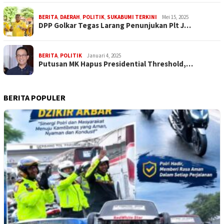
BERITA
,
DAERAH
,
POLITIK
,
SUKABUMI TERKINI
Mei 15, 2025
DPP Golkar Tegas Larang Penunjukan Plt J…
BERITA
,
POLITIK
Januari 4, 2025
Putusan MK Hapus Presidential Threshold,…
BERITA POPULER