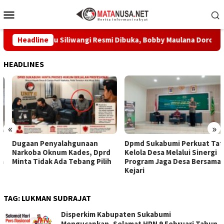
Loncat
Menu
ke
Mobile
konten
um Prabu Siliwangi Resmi Dibuka, Bobby Maulana Dorong Wisat
Headline
HEADLINES
«
»
Dugaan Penyalahgunaan
Dpmd Sukabumi Perkuat Tata
Narkoba Oknum Kades, Dprd
Kelola Desa Melalui Sinergi
Minta Tidak Ada Tebang Pilih
Program Jaga Desa Bersama
Kejari
TAG:
LUKMAN SUDRAJAT
Disperkim Kabupaten Sukabumi
Mengucapkan, Selamat HPN 9 Februari Tahun