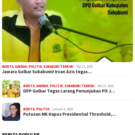
BERITA
,
DAERAH
,
POLITIK
,
SUKABUMI TERKINI
Mei 15, 2025
Jawara Golkar Sukabumi! Irvan Azis tegas…
BERITA
,
DAERAH
,
POLITIK
,
SUKABUMI TERKINI
Mei 15, 2025
DPP Golkar Tegas Larang Penunjukan Plt J…
BERITA
,
POLITIK
Januari 4, 2025
Putusan MK Hapus Presidential Threshold,…
BERITA POPULER