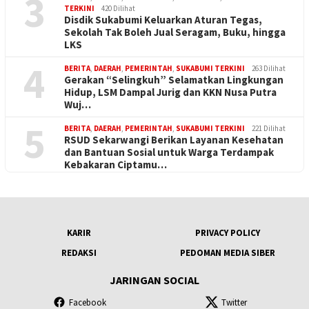
3
TERKINI
420 Dilihat
Disdik Sukabumi Keluarkan Aturan Tegas,
Sekolah Tak Boleh Jual Seragam, Buku, hingga
LKS
4
BERITA
,
DAERAH
,
PEMERINTAH
,
SUKABUMI TERKINI
263 Dilihat
Gerakan “Selingkuh” Selamatkan Lingkungan
Hidup, LSM Dampal Jurig dan KKN Nusa Putra
Wuj…
5
BERITA
,
DAERAH
,
PEMERINTAH
,
SUKABUMI TERKINI
221 Dilihat
RSUD Sekarwangi Berikan Layanan Kesehatan
dan Bantuan Sosial untuk Warga Terdampak
Kebakaran Ciptamu…
KARIR
PRIVACY POLICY
REDAKSI
PEDOMAN MEDIA SIBER
JARINGAN SOCIAL
Facebook
Twitter