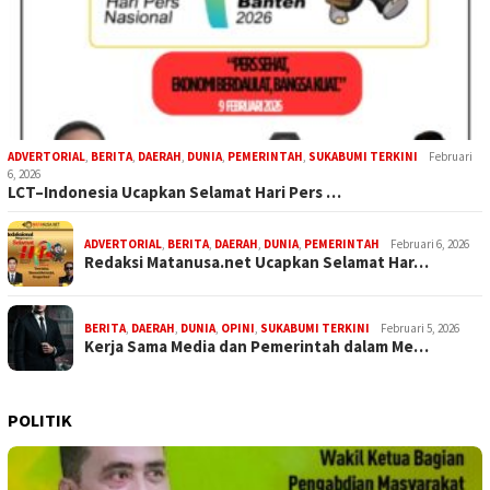
ADVERTORIAL
,
BERITA
,
DAERAH
,
DUNIA
,
PEMERINTAH
,
SUKABUMI TERKINI
Februari
6, 2026
LCT–Indonesia Ucapkan Selamat Hari Pers …
ADVERTORIAL
,
BERITA
,
DAERAH
,
DUNIA
,
PEMERINTAH
Februari 6, 2026
Redaksi Matanusa.net Ucapkan Selamat Har…
BERITA
,
DAERAH
,
DUNIA
,
OPINI
,
SUKABUMI TERKINI
Februari 5, 2026
Kerja Sama Media dan Pemerintah dalam Me…
POLITIK