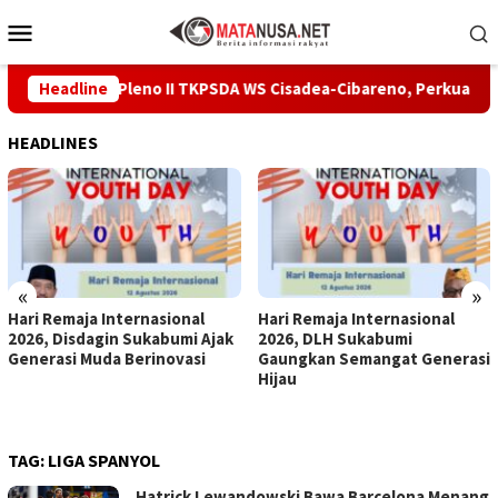
Loncat
Menu
ke
Mobile
konten
i Sidang Pleno II TKPSDA WS Cisadea-Cibareno, Perkuat Sinergi 
Headline
HEADLINES
«
»
Hari Remaja Internasional
Hari Remaja Internasional
2026, Disdagin Sukabumi Ajak
2026, DLH Sukabumi
Generasi Muda Berinovasi
Gaungkan Semangat Generasi
Hijau
TAG:
LIGA SPANYOL
Hatrick Lewandowski Bawa Barcelona Menang