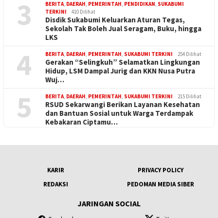
3
BERITA
,
DAERAH
,
PEMERINTAH
,
PENDIDIKAN
,
SUKABUMI
TERKINI
410 Dilihat
Disdik Sukabumi Keluarkan Aturan Tegas,
Sekolah Tak Boleh Jual Seragam, Buku, hingga
LKS
4
BERITA
,
DAERAH
,
PEMERINTAH
,
SUKABUMI TERKINI
254 Dilihat
Gerakan “Selingkuh” Selamatkan Lingkungan
Hidup, LSM Dampal Jurig dan KKN Nusa Putra
Wuj…
5
BERITA
,
DAERAH
,
PEMERINTAH
,
SUKABUMI TERKINI
215 Dilihat
RSUD Sekarwangi Berikan Layanan Kesehatan
dan Bantuan Sosial untuk Warga Terdampak
Kebakaran Ciptamu…
KARIR
PRIVACY POLICY
REDAKSI
PEDOMAN MEDIA SIBER
JARINGAN SOCIAL