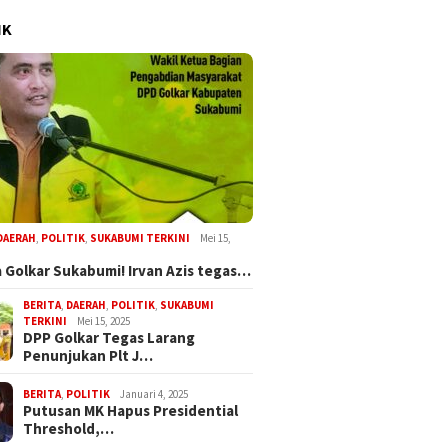
IK
DAERAH
,
POLITIK
,
SUKABUMI TERKINI
Mei 15,
 Golkar Sukabumi! Irvan Azis tegas…
BERITA
,
DAERAH
,
POLITIK
,
SUKABUMI
TERKINI
Mei 15, 2025
DPP Golkar Tegas Larang
Penunjukan Plt J…
BERITA
,
POLITIK
Januari 4, 2025
Putusan MK Hapus Presidential
Threshold,…