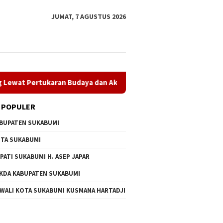
JUMAT, 7 AGUSTUS 2026
rtukaran Budaya dan Aksi Peduli Lingkungan
Museum Kera
 POPULER
BUPATEN SUKABUMI
TA SUKABUMI
PATI SUKABUMI H. ASEP JAPAR
KDA KABUPATEN SUKABUMI
 Asep Japar Tegaskan
PT Amerta Indah Otsuka
Museum 
 WALI KOTA SUKABUMI KUSMANA HARTADJI
men Perkuat
Satukan Pelajar Indonesia–
Museum 
ngunan dalam Rapat
Jepang Lewat Pertukaran
Resmi D
rna Dprd
Budaya dan Aksi Peduli
Maulana
Lingkungan
Budaya 