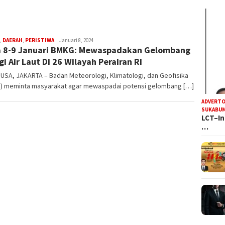
Steven
,
DAERAH
,
PERISTIWA
Januari 8, 2024
 8-9 Januari BMKG: Mewaspadakan Gelombang
Darma
Julian
gi Air Laut Di 26 Wilayah Perairan RI
USA, JAKARTA – Badan Meteorologi, Klimatologi, dan Geofisika
) meminta masyarakat agar mewaspadai potensi gelombang […]
ADVERTO
SUKABUM
LCT–In
…