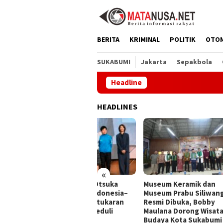
Loncat
ke
konten
BERITA
KRIMINAL
POLITIK
OTO
SUKABUMI
Jakarta
Sepakbola
Headline
PT A
HEADLINES
«
Amerta Indah Otsuka
Museum Keramik dan
Duga
ukan Pelajar Indonesia–
Museum Prabu Siliwangi
Nark
pang Lewat Pertukaran
Resmi Dibuka, Bobby
Mint
aya dan Aksi Peduli
Maulana Dorong Wisata
ngkungan
Budaya Kota Sukabumi