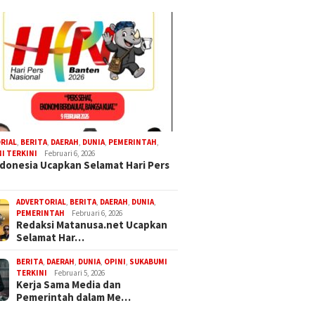
RIAL
,
BERITA
,
DAERAH
,
DUNIA
,
PEMERINTAH
,
I TERKINI
Februari 6, 2026
donesia Ucapkan Selamat Hari Pers
ADVERTORIAL
,
BERITA
,
DAERAH
,
DUNIA
,
PEMERINTAH
Februari 6, 2026
Redaksi Matanusa.net Ucapkan
Selamat Har…
BERITA
,
DAERAH
,
DUNIA
,
OPINI
,
SUKABUMI
TERKINI
Februari 5, 2026
Kerja Sama Media dan
Pemerintah dalam Me…