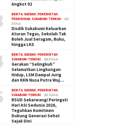
Angkot 02
3
BERITA
,
DAERAH
,
PEMERINTAH
,
PENDIDIKAN
,
SUKABUMI TERKINI
425
Dilihat
Disdik Sukabumi Keluarkan
Aturan Tegas, Sekolah Tak
Boleh Jual Seragam, Buku,
hingga LKS
4
BERITA
,
DAERAH
,
PEMERINTAH
,
SUKABUMI TERKINI
266 Dilihat
Gerakan “Selingkuh”
Selamatkan Lingkungan
Hidup, LSM Dampal Jurig
dan KKN Nusa Putra Wuj…
5
BERITA
,
DAERAH
,
PEMERINTAH
,
SUKABUMI TERKINI
201 Dilihat
RSUD Sekarwangi Peringati
Hari ASI Sedunia 2026,
Teguhkan Komitmen
Dukung Generasi Sehat
Sejak Dini