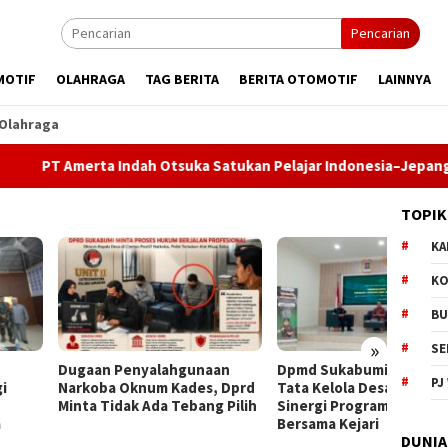
Pencarian
MOTIF
OLAHRAGA
TAG BERITA
BERITA OTOMOTIF
LAINNYA
Olahraga
merta Indah Otsuka Satukan Pelajar Indonesia–Jepang Lewat Pe
TOPIK
KA
KO
BU
»
SE
an Penyalahgunaan
Dpmd Sukabumi Perkuat
Bupati
PJ
oba Oknum Kades, Dprd
Tata Kelola Desa Melalui
Komit
a Tidak Ada Tebang Pilih
Sinergi Program Jaga Desa
Pemba
Bersama Kejari
Paripu
DUNIA