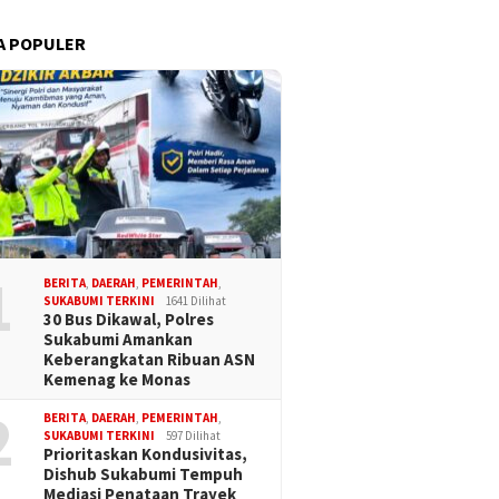
A POPULER
1
BERITA
,
DAERAH
,
PEMERINTAH
,
SUKABUMI TERKINI
1641 Dilihat
30 Bus Dikawal, Polres
Sukabumi Amankan
Keberangkatan Ribuan ASN
Kemenag ke Monas
2
BERITA
,
DAERAH
,
PEMERINTAH
,
SUKABUMI TERKINI
597 Dilihat
Prioritaskan Kondusivitas,
Dishub Sukabumi Tempuh
Mediasi Penataan Trayek