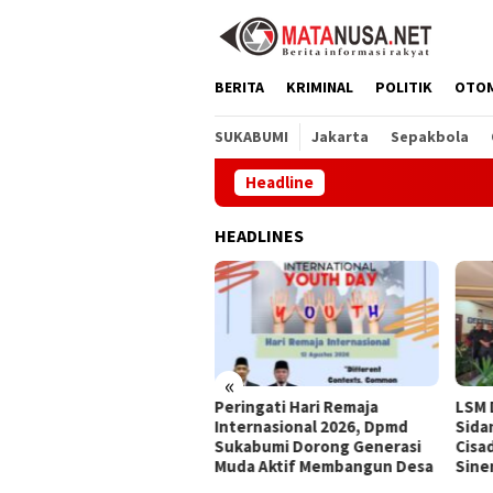
Loncat
ke
konten
BERITA
KRIMINAL
POLITIK
OTO
SUKABUMI
Jakarta
Sepakbola
Headline
HEADLINES
«
ingati Hari Remaja
LSM Dampal Jurig Hadiri
Hari
ernasional 2026, Dpmd
Sidang Pleno II TKPSDA WS
2026
kabumi Dorong Generasi
Cisadea-Cibareno, Perkuat
Gene
da Aktif Membangun Desa
Sinergi PSDA