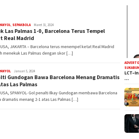
Steven
PANYOL
,
SEPAKBOLA
Maret 31, 2024
k Las Palmas 1-0, Barcelona Terus Tempel
Darma
Julian
t Real Madrid
USA, JAKARTA – Barcelona terus menempel ketat Real Madrid
ah menekuk Las Palmas dengan skor […]
ADVERTO
SUKABUM
Steven
PANYOL
Januari 5, 2024
LCT–In
lti Gundogan Bawa Barcelona Menang Dramatis
Darma
…
Julian
Atas Las Palmas
USA, SPANYOL- Gol penalti Ilkay Gundogan membawa Barcelona
 dramatis menang 2-1 atas Las Palmas […]