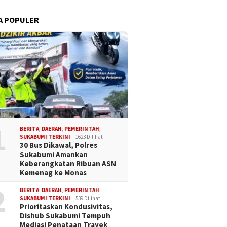
A POPULER
1
BERITA
,
DAERAH
,
PEMERINTAH
,
SUKABUMI TERKINI
1623 Dilihat
30 Bus Dikawal, Polres
Sukabumi Amankan
Keberangkatan Ribuan ASN
Kemenag ke Monas
2
BERITA
,
DAERAH
,
PEMERINTAH
,
SUKABUMI TERKINI
539 Dilihat
Prioritaskan Kondusivitas,
Dishub Sukabumi Tempuh
Mediasi Penataan Trayek