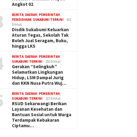
Angkot 02
3
BERITA
,
DAERAH
,
PEMERINTAH
,
PENDIDIKAN
,
SUKABUMI TERKINI
411
Dilihat
Disdik Sukabumi Keluarkan
Aturan Tegas, Sekolah Tak
Boleh Jual Seragam, Buku,
hingga LKS
4
BERITA
,
DAERAH
,
PEMERINTAH
,
SUKABUMI TERKINI
255 Dilihat
Gerakan “Selingkuh”
Selamatkan Lingkungan
Hidup, LSM Dampal Jurig
dan KKN Nusa Putra Wuj…
5
BERITA
,
DAERAH
,
PEMERINTAH
,
SUKABUMI TERKINI
215 Dilihat
RSUD Sekarwangi Berikan
Layanan Kesehatan dan
Bantuan Sosial untuk Warga
Terdampak Kebakaran
Ciptamu…