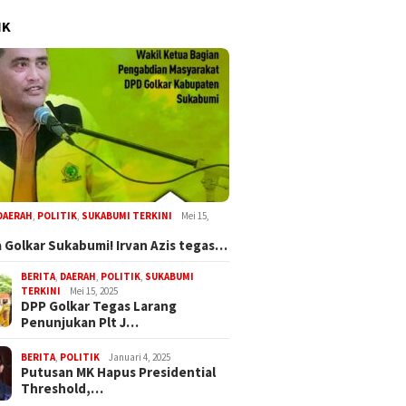
IK
DAERAH
,
POLITIK
,
SUKABUMI TERKINI
Mei 15,
 Golkar Sukabumi! Irvan Azis tegas…
BERITA
,
DAERAH
,
POLITIK
,
SUKABUMI
TERKINI
Mei 15, 2025
DPP Golkar Tegas Larang
Penunjukan Plt J…
BERITA
,
POLITIK
Januari 4, 2025
Putusan MK Hapus Presidential
Threshold,…