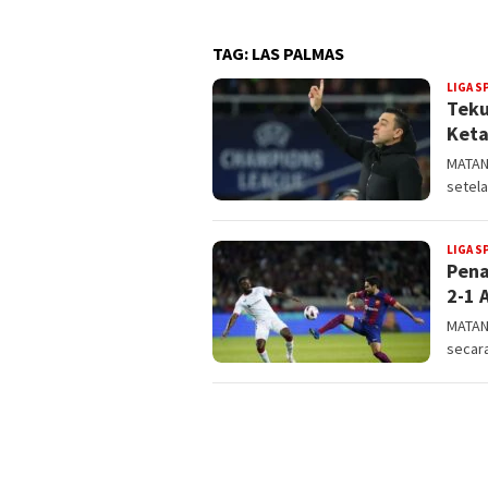
TAG:
LAS PALMAS
LIGA S
Teku
Keta
MATAN
setel
LIGA S
Pena
2-1 
MATAN
secara