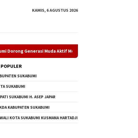
KAMIS, 6 AGUSTUS 2026
ng Generasi Muda Aktif Membangun Desa
LSM Dampal Jurig
 POPULER
BUPATEN SUKABUMI
TA SUKABUMI
PATI SUKABUMI H. ASEP JAPAR
KDA KABUPATEN SUKABUMI
Sukabumi Ajak Maknai
Peringati Hari Remaja
LSM Dam
 WALI KOTA SUKABUMI KUSMANA HARTADJI
harma Wanita Nasional
Internasional 2026, Dpmd
Sidang 
ai Penguat
Sukabumi Dorong Generasi
Cisadea
ionalisme dan
Muda Aktif Membangun Desa
Sinergi
lian Sosial