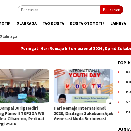
Pencarian
MOTIF
OLAHRAGA
TAG BERITA
BERITA OTOMOTIF
LAINNYA
Olahraga
Peringati Hari Remaja Internasional 2026, Dpmd Sukabumi Doro
TOPIK
KA
KO
BU
»
SE
 Remaja Internasional
Hari Remaja Internasional
Bpkad 
PJ
, Disdagin Sukabumi Ajak
2026, DLH Sukabumi
Hari D
rasi Muda Berinovasi
Gaungkan Semangat
sebag
Generasi Hijau
Profes
DUNIA
Kepedu