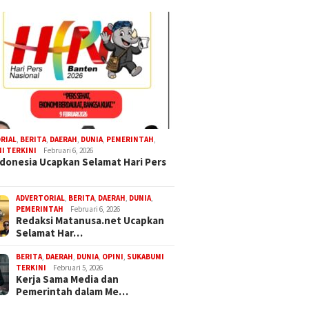
RIAL
,
BERITA
,
DAERAH
,
DUNIA
,
PEMERINTAH
,
I TERKINI
Februari 6, 2026
donesia Ucapkan Selamat Hari Pers
ADVERTORIAL
,
BERITA
,
DAERAH
,
DUNIA
,
PEMERINTAH
Februari 6, 2026
Redaksi Matanusa.net Ucapkan
Selamat Har…
BERITA
,
DAERAH
,
DUNIA
,
OPINI
,
SUKABUMI
TERKINI
Februari 5, 2026
Kerja Sama Media dan
Pemerintah dalam Me…