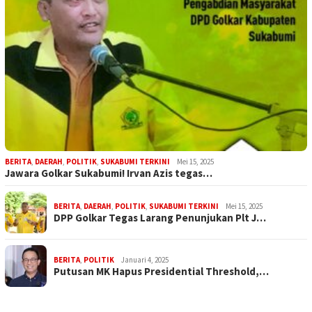
BERITA
,
DAERAH
,
POLITIK
,
SUKABUMI TERKINI
Mei 15, 2025
Jawara Golkar Sukabumi! Irvan Azis tegas…
BERITA
,
DAERAH
,
POLITIK
,
SUKABUMI TERKINI
Mei 15, 2025
DPP Golkar Tegas Larang Penunjukan Plt J…
BERITA
,
POLITIK
Januari 4, 2025
Putusan MK Hapus Presidential Threshold,…