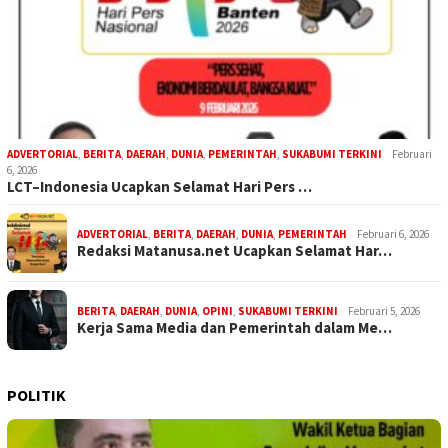
ADVERTORIAL
,
BERITA
,
DAERAH
,
DUNIA
,
PEMERINTAH
,
SUKABUMI TERKINI
Februari
6, 2026
LCT–Indonesia Ucapkan Selamat Hari Pers …
ADVERTORIAL
,
BERITA
,
DAERAH
,
DUNIA
,
PEMERINTAH
Februari 6, 2026
Redaksi Matanusa.net Ucapkan Selamat Har…
BERITA
,
DAERAH
,
DUNIA
,
OPINI
,
SUKABUMI TERKINI
Februari 5, 2026
Kerja Sama Media dan Pemerintah dalam Me…
POLITIK