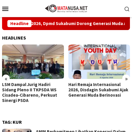
Loncat
Menu
ke
Mobile
konten
ternasional 2026, Dpmd Sukabumi Dorong Generasi Muda Aktif Me
Headline
HEADLINES
«
»
LSM Dampal Jurig Hadiri
Hari Remaja Internasional
Sidang Pleno II TKPSDA WS
2026, Disdagin Sukabumi Ajak
Cisadea-Cibareno, Perkuat
Generasi Muda Berinovasi
Sinergi PSDA
TAG:
KUR
AMIN Berkomitmen Libatkan Koperasi Dalam