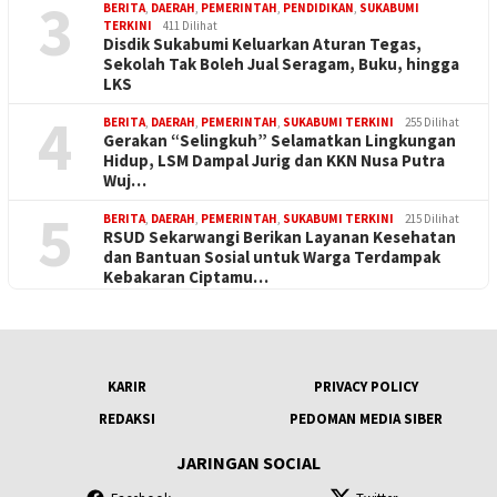
3
BERITA
,
DAERAH
,
PEMERINTAH
,
PENDIDIKAN
,
SUKABUMI
TERKINI
411 Dilihat
Disdik Sukabumi Keluarkan Aturan Tegas,
Sekolah Tak Boleh Jual Seragam, Buku, hingga
LKS
4
BERITA
,
DAERAH
,
PEMERINTAH
,
SUKABUMI TERKINI
255 Dilihat
Gerakan “Selingkuh” Selamatkan Lingkungan
Hidup, LSM Dampal Jurig dan KKN Nusa Putra
Wuj…
5
BERITA
,
DAERAH
,
PEMERINTAH
,
SUKABUMI TERKINI
215 Dilihat
RSUD Sekarwangi Berikan Layanan Kesehatan
dan Bantuan Sosial untuk Warga Terdampak
Kebakaran Ciptamu…
KARIR
PRIVACY POLICY
REDAKSI
PEDOMAN MEDIA SIBER
JARINGAN SOCIAL