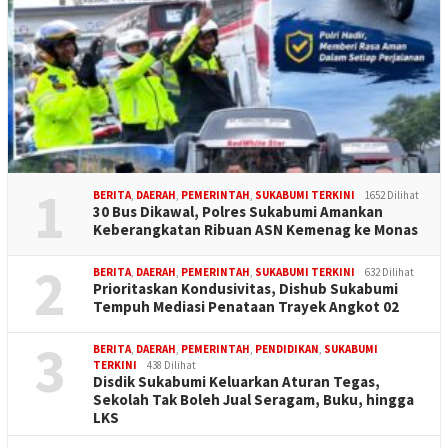
1
BERITA
,
DAERAH
,
PEMERINTAH
,
SUKABUMI TERKINI
1652 Dilihat
30 Bus Dikawal, Polres Sukabumi Amankan
Keberangkatan Ribuan ASN Kemenag ke Monas
2
BERITA
,
DAERAH
,
PEMERINTAH
,
SUKABUMI TERKINI
632 Dilihat
Prioritaskan Kondusivitas, Dishub Sukabumi
Tempuh Mediasi Penataan Trayek Angkot 02
3
BERITA
,
DAERAH
,
PEMERINTAH
,
PENDIDIKAN
,
SUKABUMI
TERKINI
438 Dilihat
Disdik Sukabumi Keluarkan Aturan Tegas,
Sekolah Tak Boleh Jual Seragam, Buku, hingga
LKS