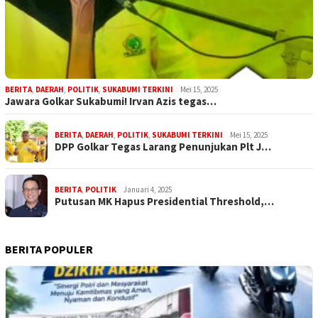
BERITA
,
DAERAH
,
POLITIK
,
SUKABUMI TERKINI
Mei 15, 2025
Jawara Golkar Sukabumi! Irvan Azis tegas…
BERITA
,
DAERAH
,
POLITIK
,
SUKABUMI TERKINI
Mei 15, 2025
DPP Golkar Tegas Larang Penunjukan Plt J…
BERITA
,
POLITIK
Januari 4, 2025
Putusan MK Hapus Presidential Threshold,…
BERITA POPULER