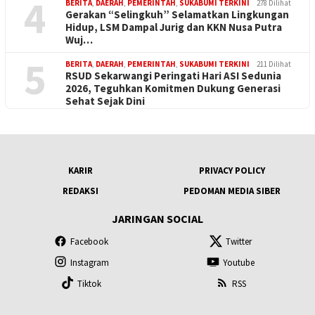
4
BERITA
,
DAERAH
,
PEMERINTAH
,
SUKABUMI TERKINI
278 Dilihat
Gerakan “Selingkuh” Selamatkan Lingkungan
Hidup, LSM Dampal Jurig dan KKN Nusa Putra
Wuj…
5
BERITA
,
DAERAH
,
PEMERINTAH
,
SUKABUMI TERKINI
211 Dilihat
RSUD Sekarwangi Peringati Hari ASI Sedunia
2026, Teguhkan Komitmen Dukung Generasi
Sehat Sejak Dini
KARIR
PRIVACY POLICY
REDAKSI
PEDOMAN MEDIA SIBER
JARINGAN SOCIAL
Facebook
Twitter
Instagram
Youtube
Tiktok
RSS