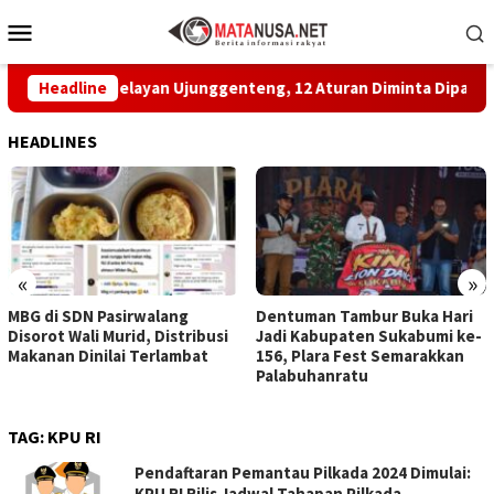
Loncat
Menu
ke
Mobile
konten
akatan Nelayan Ujunggenteng, 12 Aturan Diminta Dipatuhi
Headline
HEADLINES
«
»
MBG di SDN Pasirwalang
Dentuman Tambur Buka Hari
Disorot Wali Murid, Distribusi
Jadi Kabupaten Sukabumi ke-
Makanan Dinilai Terlambat
156, Plara Fest Semarakkan
Palabuhanratu
TAG:
KPU RI
Pendaftaran Pemantau Pilkada 2024 Dimulai:
KPU RI Rilis Jadwal Tahapan Pilkada