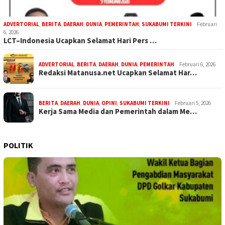
ADVERTORIAL
,
BERITA
,
DAERAH
,
DUNIA
,
PEMERINTAH
,
SUKABUMI TERKINI
Februari
6, 2026
LCT–Indonesia Ucapkan Selamat Hari Pers …
ADVERTORIAL
,
BERITA
,
DAERAH
,
DUNIA
,
PEMERINTAH
Februari 6, 2026
Redaksi Matanusa.net Ucapkan Selamat Har…
BERITA
,
DAERAH
,
DUNIA
,
OPINI
,
SUKABUMI TERKINI
Februari 5, 2026
Kerja Sama Media dan Pemerintah dalam Me…
POLITIK