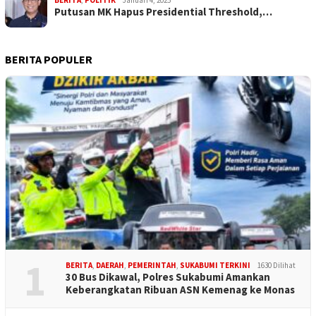
BERITA
,
POLITIK
Januari 4, 2025
Putusan MK Hapus Presidential Threshold,…
BERITA POPULER
1
BERITA
,
DAERAH
,
PEMERINTAH
,
SUKABUMI TERKINI
1630 Dilihat
30 Bus Dikawal, Polres Sukabumi Amankan
Keberangkatan Ribuan ASN Kemenag ke Monas