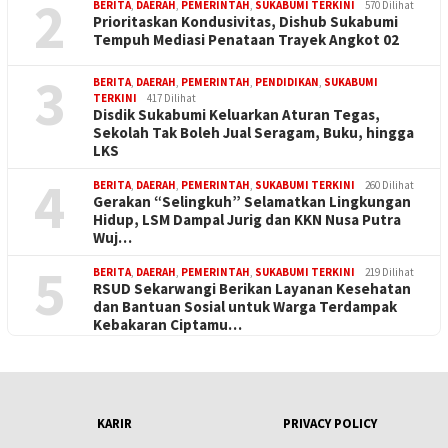
2
BERITA
,
DAERAH
,
PEMERINTAH
,
SUKABUMI TERKINI
570 Dilihat
Prioritaskan Kondusivitas, Dishub Sukabumi
Tempuh Mediasi Penataan Trayek Angkot 02
3
BERITA
,
DAERAH
,
PEMERINTAH
,
PENDIDIKAN
,
SUKABUMI
TERKINI
417 Dilihat
Disdik Sukabumi Keluarkan Aturan Tegas,
Sekolah Tak Boleh Jual Seragam, Buku, hingga
LKS
4
BERITA
,
DAERAH
,
PEMERINTAH
,
SUKABUMI TERKINI
260 Dilihat
Gerakan “Selingkuh” Selamatkan Lingkungan
Hidup, LSM Dampal Jurig dan KKN Nusa Putra
Wuj…
5
BERITA
,
DAERAH
,
PEMERINTAH
,
SUKABUMI TERKINI
219 Dilihat
RSUD Sekarwangi Berikan Layanan Kesehatan
dan Bantuan Sosial untuk Warga Terdampak
Kebakaran Ciptamu…
KARIR
PRIVACY POLICY