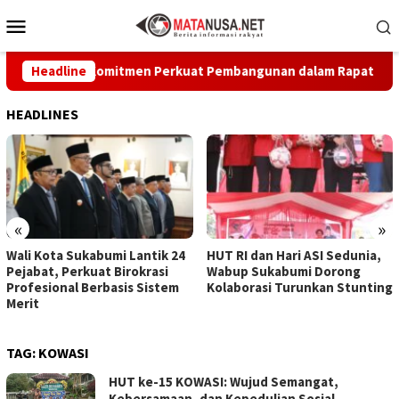
Loncat
Menu
ke
Mobile
konten
Tegaskan Komitmen Perkuat Pembangunan dalam Rapat Paripurn
Headline
HEADLINES
«
»
Wali Kota Sukabumi Lantik 24
HUT RI dan Hari ASI Sedunia,
Pejabat, Perkuat Birokrasi
Wabup Sukabumi Dorong
Profesional Berbasis Sistem
Kolaborasi Turunkan Stunting
Merit
TAG:
KOWASI
HUT ke-15 KOWASI: Wujud Semangat,
Kebersamaan, dan Kepedulian Sosial