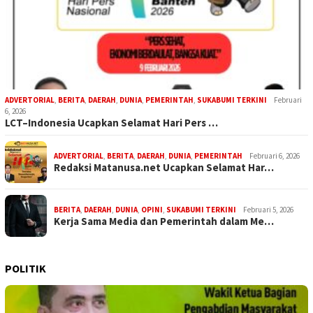
ADVERTORIAL
,
BERITA
,
DAERAH
,
DUNIA
,
PEMERINTAH
,
SUKABUMI TERKINI
Februari
6, 2026
LCT–Indonesia Ucapkan Selamat Hari Pers …
ADVERTORIAL
,
BERITA
,
DAERAH
,
DUNIA
,
PEMERINTAH
Februari 6, 2026
Redaksi Matanusa.net Ucapkan Selamat Har…
BERITA
,
DAERAH
,
DUNIA
,
OPINI
,
SUKABUMI TERKINI
Februari 5, 2026
Kerja Sama Media dan Pemerintah dalam Me…
POLITIK