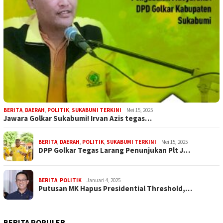
BERITA
,
DAERAH
,
POLITIK
,
SUKABUMI TERKINI
Mei 15, 2025
Jawara Golkar Sukabumi! Irvan Azis tegas…
BERITA
,
DAERAH
,
POLITIK
,
SUKABUMI TERKINI
Mei 15, 2025
DPP Golkar Tegas Larang Penunjukan Plt J…
BERITA
,
POLITIK
Januari 4, 2025
Putusan MK Hapus Presidential Threshold,…
BERITA POPULER