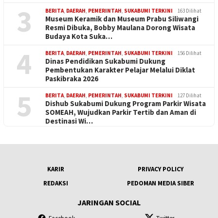
3
BERITA
,
DAERAH
,
PEMERINTAH
,
SUKABUMI TERKINI
163 Dilihat
Museum Keramik dan Museum Prabu Siliwangi
Resmi Dibuka, Bobby Maulana Dorong Wisata
Budaya Kota Suka…
4
BERITA
,
DAERAH
,
PEMERINTAH
,
SUKABUMI TERKINI
156 Dilihat
Dinas Pendidikan Sukabumi Dukung
Pembentukan Karakter Pelajar Melalui Diklat
Paskibraka 2026
5
BERITA
,
DAERAH
,
PEMERINTAH
,
SUKABUMI TERKINI
127 Dilihat
Dishub Sukabumi Dukung Program Parkir Wisata
SOMEAH, Wujudkan Parkir Tertib dan Aman di
Destinasi Wi…
KARIR
PRIVACY POLICY
REDAKSI
PEDOMAN MEDIA SIBER
JARINGAN SOCIAL