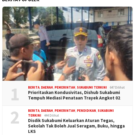
1
BERITA
,
DAERAH
,
PEMERINTAH
,
SUKABUMI TERKINI
647 Dilihat
Prioritaskan Kondusivitas, Dishub Sukabumi
Tempuh Mediasi Penataan Trayek Angkot 02
2
BERITA
,
DAERAH
,
PEMERINTAH
,
PENDIDIKAN
,
SUKABUMI
TERKINI
444 Dilihat
Disdik Sukabumi Keluarkan Aturan Tegas,
Sekolah Tak Boleh Jual Seragam, Buku, hingga
LKS