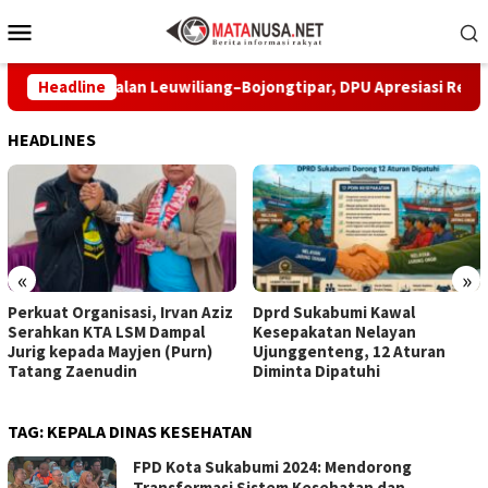
Loncat
Menu
ke
Mobile
konten
Perbaiki Jalan Leuwiliang–Bojongtipar, DPU Apresiasi Respons P
Headline
HEADLINES
«
»
Perkuat Organisasi, Irvan Aziz
Dprd Sukabumi Kawal
Serahkan KTA LSM Dampal
Kesepakatan Nelayan
Jurig kepada Mayjen (Purn)
Ujunggenteng, 12 Aturan
Tatang Zaenudin
Diminta Dipatuhi
TAG:
KEPALA DINAS KESEHATAN
FPD Kota Sukabumi 2024: Mendorong
Transformasi Sistem Kesehatan dan