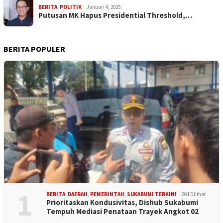
BERITA
,
POLITIK
Januari 4, 2025
Putusan MK Hapus Presidential Threshold,…
BERITA POPULER
1
BERITA
,
DAERAH
,
PEMERINTAH
,
SUKABUMI TERKINI
664 Dilihat
Prioritaskan Kondusivitas, Dishub Sukabumi
Tempuh Mediasi Penataan Trayek Angkot 02