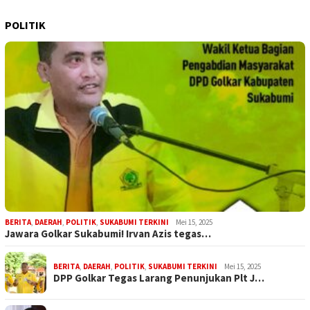
POLITIK
BERITA
,
DAERAH
,
POLITIK
,
SUKABUMI TERKINI
Mei 15, 2025
Jawara Golkar Sukabumi! Irvan Azis tegas…
BERITA
,
DAERAH
,
POLITIK
,
SUKABUMI TERKINI
Mei 15, 2025
DPP Golkar Tegas Larang Penunjukan Plt J…