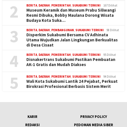
2
BERITA
,
DAERAH
,
PEMERINTAH
,
SUKABUMI TERKINI
167 Dilihat
Museum Keramik dan Museum Prabu Siliwangi
Resmi Dibuka, Bobby Maulana Dorong Wisata
Budaya Kota Suka…
3
BERITA
,
DAERAH
,
PEMBANGUNAN
,
SUKABUMI TERKINI
98 Dilihat
Disperkim Sukabumi Bersama CV Adhinata
Utama Wujudkan Jalan Lingkungan Berkualitas
di Desa Cisaat
4
BERITA
,
DAERAH
,
PEMERINTAH
,
SUKABUMI TERKINI
95 Dilihat
Disnakertrans Sukabumi Pastikan Pembuatan
AK-1 Gratis dan Mudah Diakses
5
BERITA
,
DAERAH
,
PEMERINTAH
,
SUKABUMI TERKINI
94 Dilihat
Wali Kota Sukabumi Lantik 24 Pejabat, Perkuat
Birokrasi Profesional Berbasis Sistem Merit
KARIR
PRIVACY POLICY
REDAKSI
PEDOMAN MEDIA SIBER