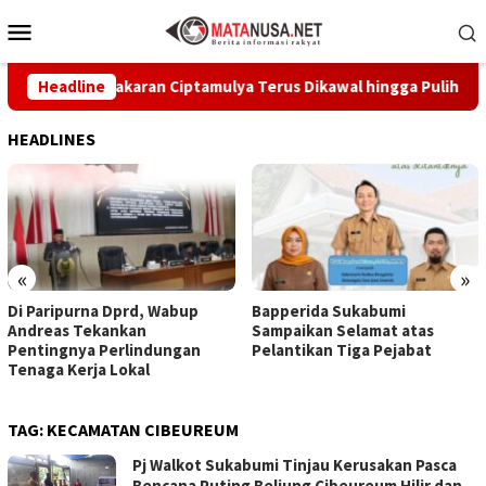
Loncat
Menu
ke
Mobile
konten
Korban Kebakaran Ciptamulya Terus Dikawal hingga Pulih
Headline
HEADLINES
«
»
Di Paripurna Dprd, Wabup
Bapperida Sukabumi
Andreas Tekankan
Sampaikan Selamat atas
Pentingnya Perlindungan
Pelantikan Tiga Pejabat
Tenaga Kerja Lokal
TAG:
KECAMATAN CIBEUREUM
Pj Walkot Sukabumi Tinjau Kerusakan Pasca
Bencana Puting Beliung Cibeureum Hilir dan