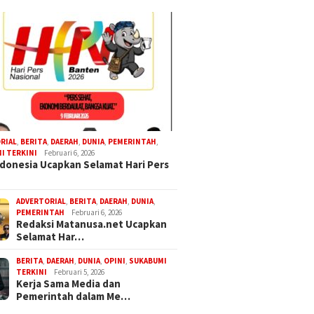
RIAL
,
BERITA
,
DAERAH
,
DUNIA
,
PEMERINTAH
,
I TERKINI
Februari 6, 2026
donesia Ucapkan Selamat Hari Pers
ADVERTORIAL
,
BERITA
,
DAERAH
,
DUNIA
,
PEMERINTAH
Februari 6, 2026
Redaksi Matanusa.net Ucapkan
Selamat Har…
BERITA
,
DAERAH
,
DUNIA
,
OPINI
,
SUKABUMI
TERKINI
Februari 5, 2026
Kerja Sama Media dan
Pemerintah dalam Me…