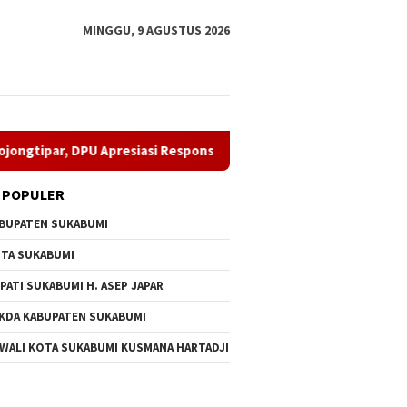
MINGGU, 9 AGUSTUS 2026
, DPU Apresiasi Respons Penyedia
Perkuat Organisasi, I
 POPULER
BUPATEN SUKABUMI
TA SUKABUMI
PATI SUKABUMI H. ASEP JAPAR
KDA KABUPATEN SUKABUMI
man Tambur Buka Hari
CV Byankarya Gerak Cepat
Perkuat 
 WALI KOTA SUKABUMI KUSMANA HARTADJI
Kabupaten Sukabumi
Perbaiki Jalan Leuwiliang–
Aziz Se
, Plara Fest
Bojongtipar, DPU Apresiasi
Dampal 
akkan Palabuhanratu
Respons Penyedia
(Purn) 