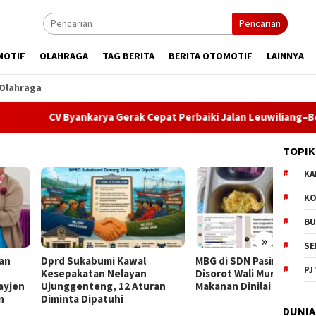
Pencarian
MOTIF
OLAHRAGA
TAG BERITA
BERITA OTOMOTIF
LAINNYA
Olahraga
CV Byankarya Gerak Cepat Perbaiki Jalan Leuwiliang–Bojongtipar
TOPIK
KA
KO
BU
»
SE
 Sukabumi Kawal
MBG di SDN Pasirwalang
Dentu
PJ
pakatan Nelayan
Disorot Wali Murid, Distribusi
Jadi 
ggenteng, 12 Aturan
Makanan Dinilai Terlambat
ke-156
nta Dipatuhi
Semar
DUNIA