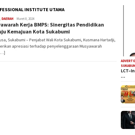
FESSIONAL INSTITUTE UTAMA
R
,
DAERAH
Maret 8, 2024
awarah Kerja BMPS: Sinergitas Pendidikan
Iyan
Satria
ju Kemajuan Kota Sukabumi
sa, Sukabumi – Penjabat Wali Kota Sukabumi, Kusmana Hartadji,
rikan apresiasi terhadap penyelenggaraan Musyawarah
[…]
ADVERTO
SUKABUM
LCT–In
…