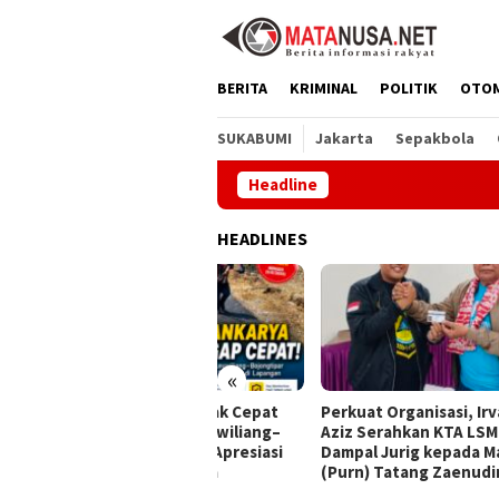
Loncat
ke
konten
BERITA
KRIMINAL
POLITIK
OTO
SUKABUMI
Jakarta
Sepakbola
Headline
HEADLINES
«
Byankarya Gerak Cepat
Perkuat Organisasi, Irvan
Dprd
baiki Jalan Leuwiliang–
Aziz Serahkan KTA LSM
Kese
ongtipar, DPU Apresiasi
Dampal Jurig kepada Mayjen
Ujun
spons Penyedia
(Purn) Tatang Zaenudin
Dimi