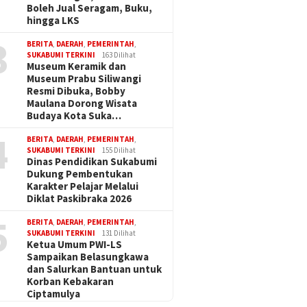
Boleh Jual Seragam, Buku,
hingga LKS
3
BERITA
,
DAERAH
,
PEMERINTAH
,
SUKABUMI TERKINI
163 Dilihat
Museum Keramik dan
Museum Prabu Siliwangi
Resmi Dibuka, Bobby
Maulana Dorong Wisata
Budaya Kota Suka…
4
BERITA
,
DAERAH
,
PEMERINTAH
,
SUKABUMI TERKINI
155 Dilihat
Dinas Pendidikan Sukabumi
Dukung Pembentukan
Karakter Pelajar Melalui
Diklat Paskibraka 2026
5
BERITA
,
DAERAH
,
PEMERINTAH
,
SUKABUMI TERKINI
131 Dilihat
Ketua Umum PWI-LS
Sampaikan Belasungkawa
dan Salurkan Bantuan untuk
Korban Kebakaran
Ciptamulya