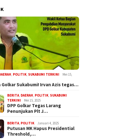
IK
DAERAH
,
POLITIK
,
SUKABUMI TERKINI
Mei 15,
 Golkar Sukabumi! Irvan Azis tegas…
BERITA
,
DAERAH
,
POLITIK
,
SUKABUMI
TERKINI
Mei 15, 2025
DPP Golkar Tegas Larang
Penunjukan Plt J…
BERITA
,
POLITIK
Januari 4, 2025
Putusan MK Hapus Presidential
Threshold,…