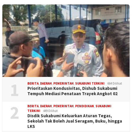
1
BERITA
,
DAERAH
,
PEMERINTAH
,
SUKABUMI TERKINI
664 Dilihat
Prioritaskan Kondusivitas, Dishub Sukabumi
Tempuh Mediasi Penataan Trayek Angkot 02
2
BERITA
,
DAERAH
,
PEMERINTAH
,
PENDIDIKAN
,
SUKABUMI
TERKINI
449 Dilihat
Disdik Sukabumi Keluarkan Aturan Tegas,
Sekolah Tak Boleh Jual Seragam, Buku, hingga
LKS