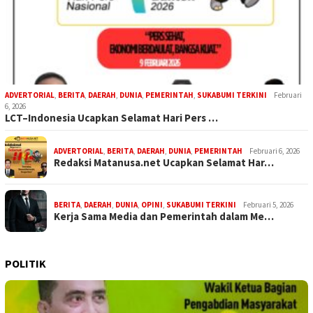
ADVERTORIAL
,
BERITA
,
DAERAH
,
DUNIA
,
PEMERINTAH
,
SUKABUMI TERKINI
Februari
6, 2026
LCT–Indonesia Ucapkan Selamat Hari Pers …
ADVERTORIAL
,
BERITA
,
DAERAH
,
DUNIA
,
PEMERINTAH
Februari 6, 2026
Redaksi Matanusa.net Ucapkan Selamat Har…
BERITA
,
DAERAH
,
DUNIA
,
OPINI
,
SUKABUMI TERKINI
Februari 5, 2026
Kerja Sama Media dan Pemerintah dalam Me…
POLITIK