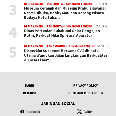
3
BERITA
,
DAERAH
,
PEMERINTAH
,
SUKABUMI TERKINI
167 Dilihat
Museum Keramik dan Museum Prabu Siliwangi
Resmi Dibuka, Bobby Maulana Dorong Wisata
Budaya Kota Suka…
4
BERITA
,
DAERAH
,
PEMERINTAH
,
SUKABUMI TERKINI
105 Dilihat
Dinas Pertanian Sukabumi Gelar Pengajian
Rutin, Perkuat Nilai Spiritual Aparatur
5
BERITA
,
DAERAH
,
PEMBANGUNAN
,
SUKABUMI TERKINI
97 Dilihat
Disperkim Sukabumi Bersama CV Adhinata
Utama Wujudkan Jalan Lingkungan Berkualitas
di Desa Cisaat
KARIR
PRIVACY POLICY
REDAKSI
PEDOMAN MEDIA SIBER
JARINGAN SOCIAL
Facebook
Twitter