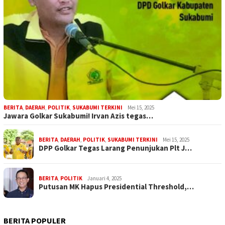
BERITA
,
DAERAH
,
POLITIK
,
SUKABUMI TERKINI
Mei 15, 2025
Jawara Golkar Sukabumi! Irvan Azis tegas…
BERITA
,
DAERAH
,
POLITIK
,
SUKABUMI TERKINI
Mei 15, 2025
DPP Golkar Tegas Larang Penunjukan Plt J…
BERITA
,
POLITIK
Januari 4, 2025
Putusan MK Hapus Presidential Threshold,…
BERITA POPULER