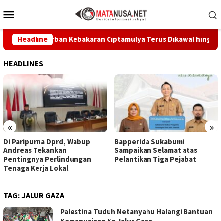
Loncat
Menu
ke
Mobile
konten
tikan Korban Kebakaran Ciptamulya Terus Dikawal hingga Pulih
Headline
HEADLINES
«
»
Di Paripurna Dprd, Wabup
Bapperida Sukabumi
Andreas Tekankan
Sampaikan Selamat atas
Pentingnya Perlindungan
Pelantikan Tiga Pejabat
Tenaga Kerja Lokal
TAG:
JALUR GAZA
Palestina Tuduh Netanyahu Halangi Bantuan
Kemanusiaan Ke Jalur Gaza