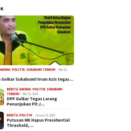
IK
DAERAH
,
POLITIK
,
SUKABUMI TERKINI
Mei 15,
 Golkar Sukabumi! Irvan Azis tegas…
BERITA
,
DAERAH
,
POLITIK
,
SUKABUMI
TERKINI
Mei 15, 2025
DPP Golkar Tegas Larang
Penunjukan Plt J…
BERITA
,
POLITIK
Januari 4, 2025
Putusan MK Hapus Presidential
Threshold,…