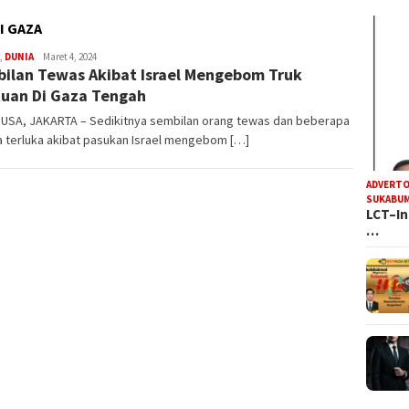
I GAZA
Steven
,
DUNIA
Maret 4, 2024
ilan Tewas Akibat Israel Mengebom Truk
Darma
Julian
uan Di Gaza Tengah
USA, JAKARTA – Sedikitnya sembilan orang tewas dan beberapa
a terluka akibat pasukan Israel mengebom […]
ADVERTO
SUKABUM
LCT–In
…