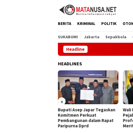
Loncat
ke
konten
BERITA
KRIMINAL
POLITIK
OTO
SUKABUMI
Jakarta
Sepakbola
Headline
HEADLINES
«
ati Asep Japar Tegaskan
Wali Kota Sukabumi Lantik 24
HUT 
mitmen Perkuat
Pejabat, Perkuat Birokrasi
Wabu
mbangunan dalam Rapat
Profesional Berbasis Sistem
Kola
ipurna Dprd
Merit
Stun