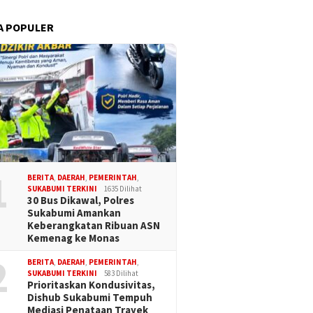
A POPULER
1
BERITA
,
DAERAH
,
PEMERINTAH
,
SUKABUMI TERKINI
1635 Dilihat
30 Bus Dikawal, Polres
Sukabumi Amankan
Keberangkatan Ribuan ASN
Kemenag ke Monas
2
BERITA
,
DAERAH
,
PEMERINTAH
,
SUKABUMI TERKINI
583 Dilihat
Prioritaskan Kondusivitas,
Dishub Sukabumi Tempuh
Mediasi Penataan Trayek