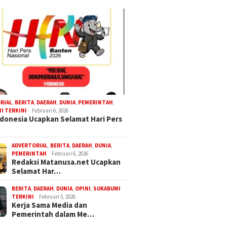
RIAL
,
BERITA
,
DAERAH
,
DUNIA
,
PEMERINTAH
,
I TERKINI
Februari 6, 2026
donesia Ucapkan Selamat Hari Pers
ADVERTORIAL
,
BERITA
,
DAERAH
,
DUNIA
,
PEMERINTAH
Februari 6, 2026
Redaksi Matanusa.net Ucapkan
Selamat Har…
BERITA
,
DAERAH
,
DUNIA
,
OPINI
,
SUKABUMI
TERKINI
Februari 5, 2026
Kerja Sama Media dan
Pemerintah dalam Me…