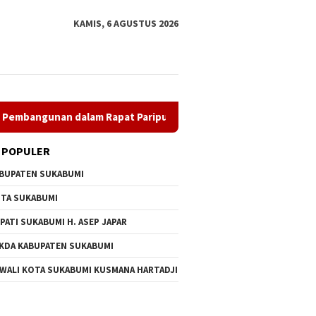
KAMIS, 6 AGUSTUS 2026
unan dalam Rapat Paripurna Dprd
Wali Kota Sukabumi Lan
 POPULER
BUPATEN SUKABUMI
TA SUKABUMI
PATI SUKABUMI H. ASEP JAPAR
KDA KABUPATEN SUKABUMI
 Agenda Strategis
Bupati Asep Japar Tegaskan
Wali Ko
 WALI KOTA SUKABUMI KUSMANA HARTADJI
Sukabumi Masuki Tahap
Komitmen Perkuat
Pejabat,
hasan Lanjutan
Pembangunan dalam Rapat
Profesi
Paripurna Dprd
Merit