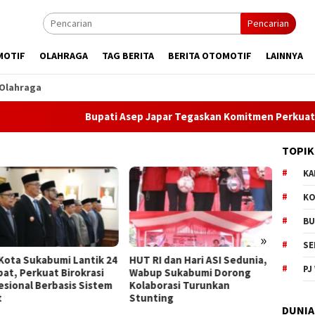
Pencarian
MOTIF
OLAHRAGA
TAG BERITA
BERITA OTOMOTIF
LAINNYA
Olahraga
Bupati Asep Japar Tegaskan Komitmen Perkuat Pembang
TOPIK
KA
KO
BU
»
SE
RI dan Hari ASI Sedunia,
Dpmd Sukabumi Perkuat
Empat
PJ
p Sukabumi Dorong
Pembinaan Aparatur Desa
Dprd 
borasi Turunkan
untuk Cegah
Pemba
ting
Penyalahgunaan Narkoba
DUNIA