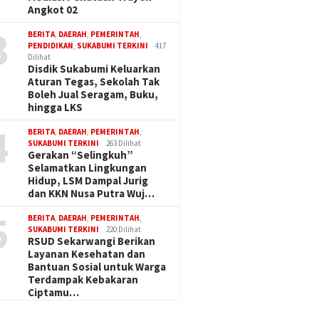
Angkot 02
3
BERITA
,
DAERAH
,
PEMERINTAH
,
PENDIDIKAN
,
SUKABUMI TERKINI
417
Dilihat
Disdik Sukabumi Keluarkan
Aturan Tegas, Sekolah Tak
Boleh Jual Seragam, Buku,
hingga LKS
4
BERITA
,
DAERAH
,
PEMERINTAH
,
SUKABUMI TERKINI
263 Dilihat
Gerakan “Selingkuh”
Selamatkan Lingkungan
Hidup, LSM Dampal Jurig
dan KKN Nusa Putra Wuj…
5
BERITA
,
DAERAH
,
PEMERINTAH
,
SUKABUMI TERKINI
220 Dilihat
RSUD Sekarwangi Berikan
Layanan Kesehatan dan
Bantuan Sosial untuk Warga
Terdampak Kebakaran
Ciptamu…