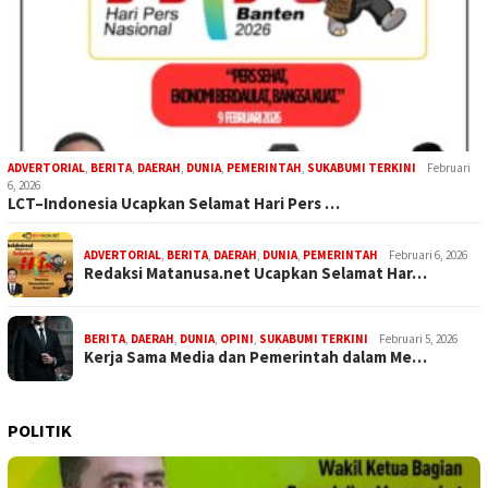
ADVERTORIAL
,
BERITA
,
DAERAH
,
DUNIA
,
PEMERINTAH
,
SUKABUMI TERKINI
Februari
6, 2026
LCT–Indonesia Ucapkan Selamat Hari Pers …
ADVERTORIAL
,
BERITA
,
DAERAH
,
DUNIA
,
PEMERINTAH
Februari 6, 2026
Redaksi Matanusa.net Ucapkan Selamat Har…
BERITA
,
DAERAH
,
DUNIA
,
OPINI
,
SUKABUMI TERKINI
Februari 5, 2026
Kerja Sama Media dan Pemerintah dalam Me…
POLITIK