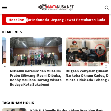
Loncat
Menu
ke
Mobile
konten
ukan Pelajar Indonesia–Jepang Lewat Pertukaran Budaya dan Aks
Headline
HEADLINES
«
»
Museum Keramik dan Museum
Dugaan Penyalahgunaan
Prabu Siliwangi Resmi Dibuka,
Narkoba Oknum Kades, Dprd
Bobby Maulana Dorong Wisata
Minta Tidak Ada Tebang Pilih
Budaya Kota Sukabumi
TAG:
IDHAM HOLIK
KPU: UU Pemilu Perbolehkan Presiden Ikut