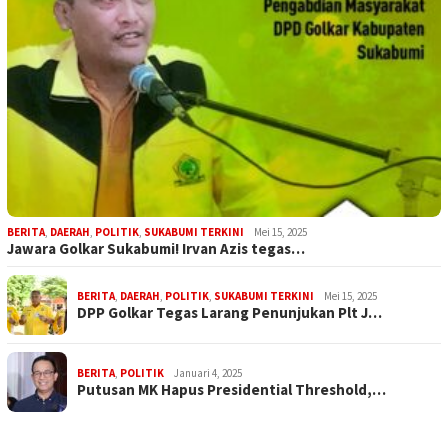
BERITA
,
DAERAH
,
POLITIK
,
SUKABUMI TERKINI
Mei 15, 2025
Jawara Golkar Sukabumi! Irvan Azis tegas…
BERITA
,
DAERAH
,
POLITIK
,
SUKABUMI TERKINI
Mei 15, 2025
DPP Golkar Tegas Larang Penunjukan Plt J…
BERITA
,
POLITIK
Januari 4, 2025
Putusan MK Hapus Presidential Threshold,…