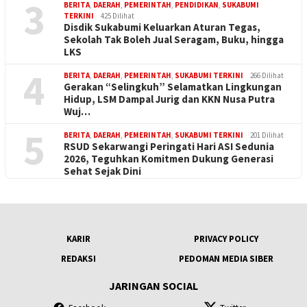
3
BERITA
,
DAERAH
,
PEMERINTAH
,
PENDIDIKAN
,
SUKABUMI
TERKINI
425 Dilihat
Disdik Sukabumi Keluarkan Aturan Tegas,
Sekolah Tak Boleh Jual Seragam, Buku, hingga
LKS
4
BERITA
,
DAERAH
,
PEMERINTAH
,
SUKABUMI TERKINI
266 Dilihat
Gerakan “Selingkuh” Selamatkan Lingkungan
Hidup, LSM Dampal Jurig dan KKN Nusa Putra
Wuj…
5
BERITA
,
DAERAH
,
PEMERINTAH
,
SUKABUMI TERKINI
201 Dilihat
RSUD Sekarwangi Peringati Hari ASI Sedunia
2026, Teguhkan Komitmen Dukung Generasi
Sehat Sejak Dini
KARIR
PRIVACY POLICY
REDAKSI
PEDOMAN MEDIA SIBER
JARINGAN SOCIAL