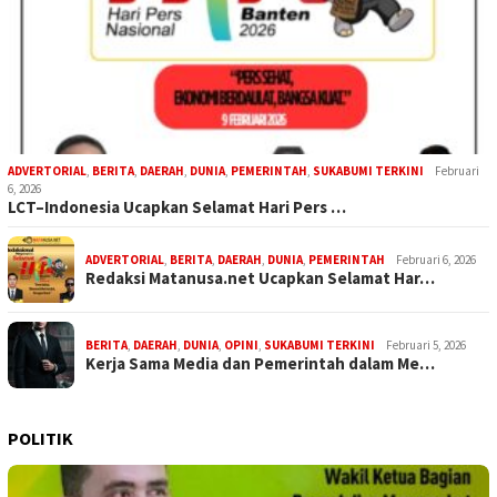
ADVERTORIAL
,
BERITA
,
DAERAH
,
DUNIA
,
PEMERINTAH
,
SUKABUMI TERKINI
Februari
6, 2026
LCT–Indonesia Ucapkan Selamat Hari Pers …
ADVERTORIAL
,
BERITA
,
DAERAH
,
DUNIA
,
PEMERINTAH
Februari 6, 2026
Redaksi Matanusa.net Ucapkan Selamat Har…
BERITA
,
DAERAH
,
DUNIA
,
OPINI
,
SUKABUMI TERKINI
Februari 5, 2026
Kerja Sama Media dan Pemerintah dalam Me…
POLITIK