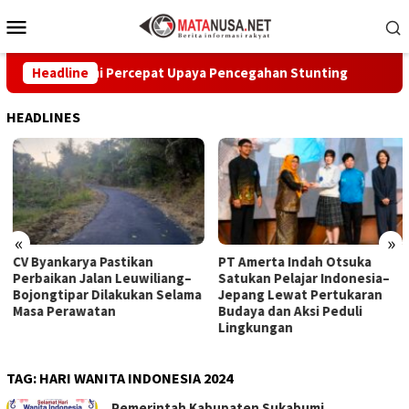
Loncat
Menu
ke
Mobile
konten
b Sukabumi Percepat Upaya Pencegahan Stunting
Headline
CV Byan
HEADLINES
«
»
CV Byankarya Pastikan
PT Amerta Indah Otsuka
Perbaikan Jalan Leuwiliang–
Satukan Pelajar Indonesia–
Bojongtipar Dilakukan Selama
Jepang Lewat Pertukaran
Masa Perawatan
Budaya dan Aksi Peduli
Lingkungan
TAG:
HARI WANITA INDONESIA 2024
Pemerintah Kabupaten Sukabumi