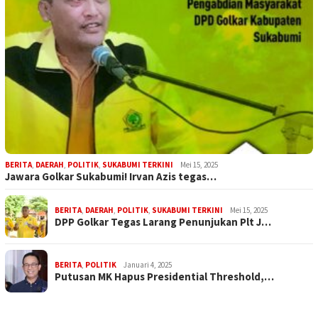
BERITA
,
DAERAH
,
POLITIK
,
SUKABUMI TERKINI
Mei 15, 2025
Jawara Golkar Sukabumi! Irvan Azis tegas…
BERITA
,
DAERAH
,
POLITIK
,
SUKABUMI TERKINI
Mei 15, 2025
DPP Golkar Tegas Larang Penunjukan Plt J…
BERITA
,
POLITIK
Januari 4, 2025
Putusan MK Hapus Presidential Threshold,…