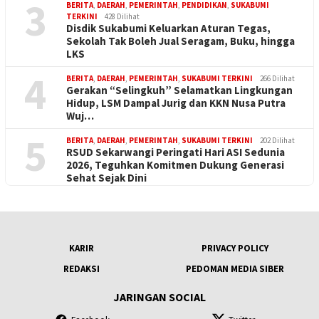
3
BERITA
,
DAERAH
,
PEMERINTAH
,
PENDIDIKAN
,
SUKABUMI
TERKINI
428 Dilihat
Disdik Sukabumi Keluarkan Aturan Tegas,
Sekolah Tak Boleh Jual Seragam, Buku, hingga
LKS
4
BERITA
,
DAERAH
,
PEMERINTAH
,
SUKABUMI TERKINI
266 Dilihat
Gerakan “Selingkuh” Selamatkan Lingkungan
Hidup, LSM Dampal Jurig dan KKN Nusa Putra
Wuj…
5
BERITA
,
DAERAH
,
PEMERINTAH
,
SUKABUMI TERKINI
202 Dilihat
RSUD Sekarwangi Peringati Hari ASI Sedunia
2026, Teguhkan Komitmen Dukung Generasi
Sehat Sejak Dini
KARIR
PRIVACY POLICY
REDAKSI
PEDOMAN MEDIA SIBER
JARINGAN SOCIAL