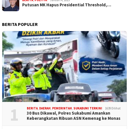
BERITA
,
POLITIK
Januari 4, 2025
Putusan MK Hapus Presidential Threshold,…
BERITA POPULER
1
BERITA
,
DAERAH
,
PEMERINTAH
,
SUKABUMI TERKINI
1639 Dilihat
30 Bus Dikawal, Polres Sukabumi Amankan
Keberangkatan Ribuan ASN Kemenag ke Monas