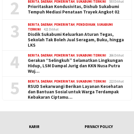
2
BERITA
,
DAERAH
,
PEMERINTAH
,
SUKABUMI TERKINI
593 Dilihat
Prioritaskan Kondusivitas, Dishub Sukabumi
Tempuh Mediasi Penataan Trayek Angkot 02
3
BERITA
,
DAERAH
,
PEMERINTAH
,
PENDIDIKAN
,
SUKABUMI
TERKINI
421 Dilihat
Disdik Sukabumi Keluarkan Aturan Tegas,
Sekolah Tak Boleh Jual Seragam, Buku, hingga
LKS
4
BERITA
,
DAERAH
,
PEMERINTAH
,
SUKABUMI TERKINI
266 Dilihat
Gerakan “Selingkuh” Selamatkan Lingkungan
Hidup, LSM Dampal Jurig dan KKN Nusa Putra
Wuj…
5
BERITA
,
DAERAH
,
PEMERINTAH
,
SUKABUMI TERKINI
222 Dilihat
RSUD Sekarwangi Berikan Layanan Kesehatan
dan Bantuan Sosial untuk Warga Terdampak
Kebakaran Ciptamu…
KARIR
PRIVACY POLICY