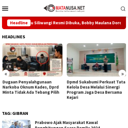
Loncat
Menu
ke
Mobile
konten
um Prabu Siliwangi Resmi Dibuka, Bobby Maulana Dorong Wisat
Headline
HEADLINES
«
»
Dugaan Penyalahgunaan
Dpmd Sukabumi Perkuat Tata
Narkoba Oknum Kades, Dprd
Kelola Desa Melalui Sinergi
Minta Tidak Ada Tebang Pilih
Program Jaga Desa Bersama
Kejari
TAG:
GIBRAN
Prabowo Ajak Masyarakat Kawal
Penghitungan Suara Pemilu 2024