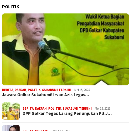
POLITIK
BERITA
,
DAERAH
,
POLITIK
,
SUKABUMI TERKINI
Mei 15, 2025
Jawara Golkar Sukabumi! Irvan Azis tegas…
BERITA
,
DAERAH
,
POLITIK
,
SUKABUMI TERKINI
Mei 15, 2025
DPP Golkar Tegas Larang Penunjukan Plt J…