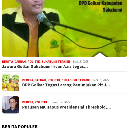
BERITA
,
DAERAH
,
POLITIK
,
SUKABUMI TERKINI
Mei 15, 2025
Jawara Golkar Sukabumi! Irvan Azis tegas…
BERITA
,
DAERAH
,
POLITIK
,
SUKABUMI TERKINI
Mei 15, 2025
DPP Golkar Tegas Larang Penunjukan Plt J…
BERITA
,
POLITIK
Januari 4, 2025
Putusan MK Hapus Presidential Threshold,…
BERITA POPULER