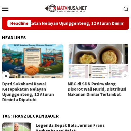
Loncat
Menu
ke
Mobile
konten
 Kesepakatan Nelayan Ujunggenteng, 12 Aturan Diminta Dipatuh
Headline
HEADLINES
«
»
MBG di SDN Pasirwalang
Dentuman Tambur Buka Hari
Disorot Wali Murid, Distribusi
Jadi Kabupaten Sukabumi ke-
Makanan Dinilai Terlambat
156, Plara Fest Semarakkan
Palabuhanratu
TAG:
FRANZ BECKENBAUER
Legenda Sepak Bola Jerman Franz
Beckenbauer Wafat