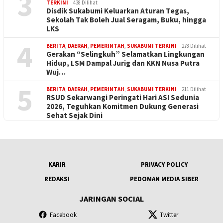
3
TERKINI
438 Dilihat
Disdik Sukabumi Keluarkan Aturan Tegas,
Sekolah Tak Boleh Jual Seragam, Buku, hingga
LKS
4
BERITA
,
DAERAH
,
PEMERINTAH
,
SUKABUMI TERKINI
278 Dilihat
Gerakan “Selingkuh” Selamatkan Lingkungan
Hidup, LSM Dampal Jurig dan KKN Nusa Putra
Wuj…
5
BERITA
,
DAERAH
,
PEMERINTAH
,
SUKABUMI TERKINI
211 Dilihat
RSUD Sekarwangi Peringati Hari ASI Sedunia
2026, Teguhkan Komitmen Dukung Generasi
Sehat Sejak Dini
KARIR
PRIVACY POLICY
REDAKSI
PEDOMAN MEDIA SIBER
JARINGAN SOCIAL
Facebook
Twitter