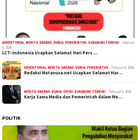
ADVERTORIAL
,
BERITA
,
DAERAH
,
DUNIA
,
PEMERINTAH
,
SUKABUMI TERKINI
Februari
6, 2026
LCT–Indonesia Ucapkan Selamat Hari Pers …
ADVERTORIAL
,
BERITA
,
DAERAH
,
DUNIA
,
PEMERINTAH
Februari 6, 2026
Redaksi Matanusa.net Ucapkan Selamat Har…
BERITA
,
DAERAH
,
DUNIA
,
OPINI
,
SUKABUMI TERKINI
Februari 5, 2026
Kerja Sama Media dan Pemerintah dalam Me…
POLITIK