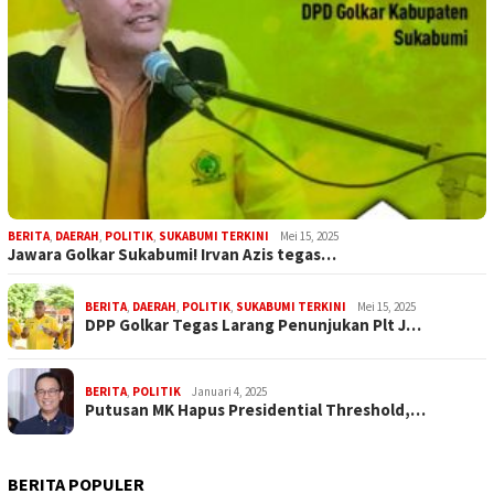
BERITA
,
DAERAH
,
POLITIK
,
SUKABUMI TERKINI
Mei 15, 2025
Jawara Golkar Sukabumi! Irvan Azis tegas…
BERITA
,
DAERAH
,
POLITIK
,
SUKABUMI TERKINI
Mei 15, 2025
DPP Golkar Tegas Larang Penunjukan Plt J…
BERITA
,
POLITIK
Januari 4, 2025
Putusan MK Hapus Presidential Threshold,…
BERITA POPULER