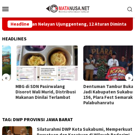
Loncat
Menu
ke
Mobile
konten
esepakatan Nelayan Ujunggenteng, 12 Aturan Diminta Dipatuhi
Headline
HEADLINES
«
»
MBG di SDN Pasirwalang
Dentuman Tambur Buka Hari
Disorot Wali Murid, Distribusi
Jadi Kabupaten Sukabumi ke-
Makanan Dinilai Terlambat
156, Plara Fest Semarakkan
Palabuhanratu
TAG:
DWP PROVINSI JAWA BARAT
Silaturahmi DWP Kota Sukabumi, Memperkuat
Persatuan dan Kesatuan di Wilayah Bodecimi