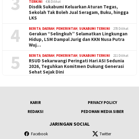
3
TERKINI
436 Dilihat
Disdik Sukabumi Keluarkan Aturan Tegas,
Sekolah Tak Boleh Jual Seragam, Buku, hingga
LKS
4
BERITA
,
DAERAH
,
PEMERINTAH
,
SUKABUMI TERKINI
278 Dilihat
Gerakan “Selingkuh” Selamatkan Lingkungan
Hidup, LSM Dampal Jurig dan KKN Nusa Putra
Wuj…
5
BERITA
,
DAERAH
,
PEMERINTAH
,
SUKABUMI TERKINI
211 Dilihat
RSUD Sekarwangi Peringati Hari ASI Sedunia
2026, Teguhkan Komitmen Dukung Generasi
Sehat Sejak Dini
KARIR
PRIVACY POLICY
REDAKSI
PEDOMAN MEDIA SIBER
JARINGAN SOCIAL
Facebook
Twitter