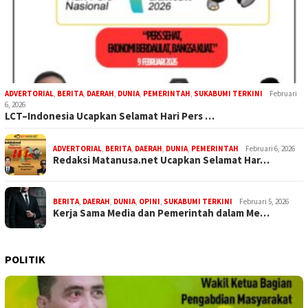
ADVERTORIAL
,
BERITA
,
DAERAH
,
DUNIA
,
PEMERINTAH
,
SUKABUMI TERKINI
Februari
6, 2026
LCT–Indonesia Ucapkan Selamat Hari Pers …
ADVERTORIAL
,
BERITA
,
DAERAH
,
DUNIA
,
PEMERINTAH
Februari 6, 2026
Redaksi Matanusa.net Ucapkan Selamat Har…
BERITA
,
DAERAH
,
DUNIA
,
OPINI
,
SUKABUMI TERKINI
Februari 5, 2026
Kerja Sama Media dan Pemerintah dalam Me…
POLITIK