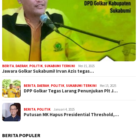
BERITA
,
DAERAH
,
POLITIK
,
SUKABUMI TERKINI
Mei 15, 2025
Jawara Golkar Sukabumi! Irvan Azis tegas…
BERITA
,
DAERAH
,
POLITIK
,
SUKABUMI TERKINI
Mei 15, 2025
DPP Golkar Tegas Larang Penunjukan Plt J…
BERITA
,
POLITIK
Januari 4, 2025
Putusan MK Hapus Presidential Threshold,…
BERITA POPULER