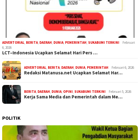
ADVERTORIAL
,
BERITA
,
DAERAH
,
DUNIA
,
PEMERINTAH
,
SUKABUMI TERKINI
Februari
6, 2026
LCT–Indonesia Ucapkan Selamat Hari Pers …
ADVERTORIAL
,
BERITA
,
DAERAH
,
DUNIA
,
PEMERINTAH
Februari 6, 2026
Redaksi Matanusa.net Ucapkan Selamat Har…
BERITA
,
DAERAH
,
DUNIA
,
OPINI
,
SUKABUMI TERKINI
Februari 5, 2026
Kerja Sama Media dan Pemerintah dalam Me…
POLITIK