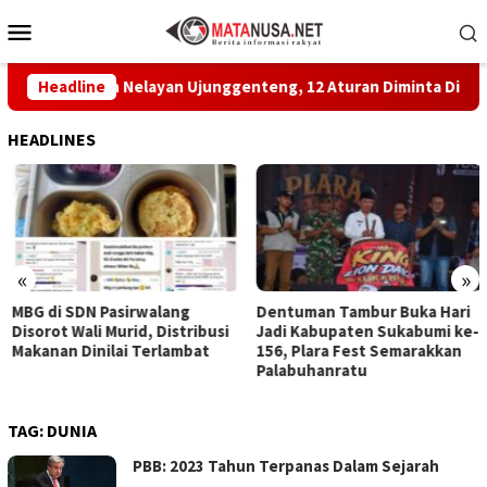
Loncat
Menu
ke
Mobile
konten
epakatan Nelayan Ujunggenteng, 12 Aturan Diminta Dipatuhi
Headline
HEADLINES
«
»
MBG di SDN Pasirwalang
Dentuman Tambur Buka Hari
Disorot Wali Murid, Distribusi
Jadi Kabupaten Sukabumi ke-
Makanan Dinilai Terlambat
156, Plara Fest Semarakkan
Palabuhanratu
TAG:
DUNIA
PBB: 2023 Tahun Terpanas Dalam Sejarah