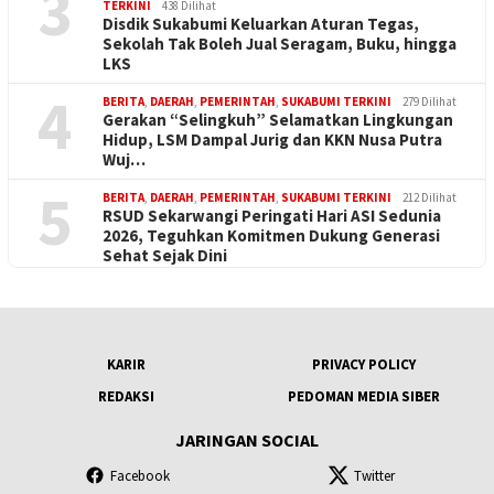
3
TERKINI
438 Dilihat
Disdik Sukabumi Keluarkan Aturan Tegas,
Sekolah Tak Boleh Jual Seragam, Buku, hingga
LKS
4
BERITA
,
DAERAH
,
PEMERINTAH
,
SUKABUMI TERKINI
279 Dilihat
Gerakan “Selingkuh” Selamatkan Lingkungan
Hidup, LSM Dampal Jurig dan KKN Nusa Putra
Wuj…
5
BERITA
,
DAERAH
,
PEMERINTAH
,
SUKABUMI TERKINI
212 Dilihat
RSUD Sekarwangi Peringati Hari ASI Sedunia
2026, Teguhkan Komitmen Dukung Generasi
Sehat Sejak Dini
KARIR
PRIVACY POLICY
REDAKSI
PEDOMAN MEDIA SIBER
JARINGAN SOCIAL
Facebook
Twitter