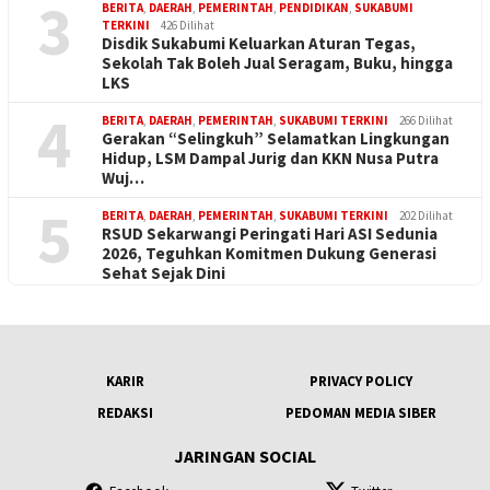
3
BERITA
,
DAERAH
,
PEMERINTAH
,
PENDIDIKAN
,
SUKABUMI
TERKINI
426 Dilihat
Disdik Sukabumi Keluarkan Aturan Tegas,
Sekolah Tak Boleh Jual Seragam, Buku, hingga
LKS
4
BERITA
,
DAERAH
,
PEMERINTAH
,
SUKABUMI TERKINI
266 Dilihat
Gerakan “Selingkuh” Selamatkan Lingkungan
Hidup, LSM Dampal Jurig dan KKN Nusa Putra
Wuj…
5
BERITA
,
DAERAH
,
PEMERINTAH
,
SUKABUMI TERKINI
202 Dilihat
RSUD Sekarwangi Peringati Hari ASI Sedunia
2026, Teguhkan Komitmen Dukung Generasi
Sehat Sejak Dini
KARIR
PRIVACY POLICY
REDAKSI
PEDOMAN MEDIA SIBER
JARINGAN SOCIAL