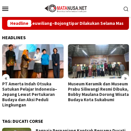
Loncat
Menu
ke
Mobile
konten
ikan Jalan Leuwiliang–Bojongtipar Dilakukan Selama Masa Peraw
Headline
HEADLINES
«
»
PT Amerta Indah Otsuka
Museum Keramik dan Museum
Satukan Pelajar Indonesia–
Prabu Siliwangi Resmi Dibuka,
Jepang Lewat Pertukaran
Bobby Maulana Dorong Wisata
Budaya dan Aksi Peduli
Budaya Kota Sukabumi
Lingkungan
TAG:
DUCATI CORSE
Bagnaia Perpanjang Kontrak Bersama Ducati