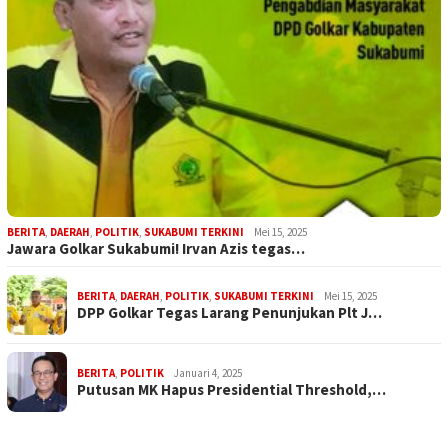
BERITA
,
DAERAH
,
POLITIK
,
SUKABUMI TERKINI
Mei 15, 2025
Jawara Golkar Sukabumi! Irvan Azis tegas…
BERITA
,
DAERAH
,
POLITIK
,
SUKABUMI TERKINI
Mei 15, 2025
DPP Golkar Tegas Larang Penunjukan Plt J…
BERITA
,
POLITIK
Januari 4, 2025
Putusan MK Hapus Presidential Threshold,…