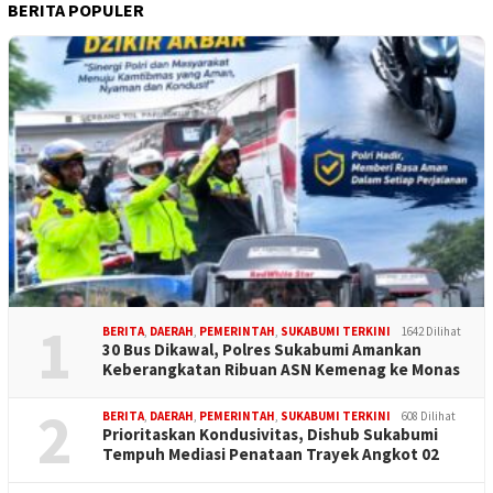
BERITA POPULER
1
BERITA
,
DAERAH
,
PEMERINTAH
,
SUKABUMI TERKINI
1642 Dilihat
30 Bus Dikawal, Polres Sukabumi Amankan
Keberangkatan Ribuan ASN Kemenag ke Monas
2
BERITA
,
DAERAH
,
PEMERINTAH
,
SUKABUMI TERKINI
608 Dilihat
Prioritaskan Kondusivitas, Dishub Sukabumi
Tempuh Mediasi Penataan Trayek Angkot 02