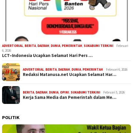
ADVERTORIAL
,
BERITA
,
DAERAH
,
DUNIA
,
PEMERINTAH
,
SUKABUMI TERKINI
Februari
6, 2026
LCT–Indonesia Ucapkan Selamat Hari Pers …
ADVERTORIAL
,
BERITA
,
DAERAH
,
DUNIA
,
PEMERINTAH
Februari 6, 2026
Redaksi Matanusa.net Ucapkan Selamat Har…
BERITA
,
DAERAH
,
DUNIA
,
OPINI
,
SUKABUMI TERKINI
Februari 5, 2026
Kerja Sama Media dan Pemerintah dalam Me…
POLITIK