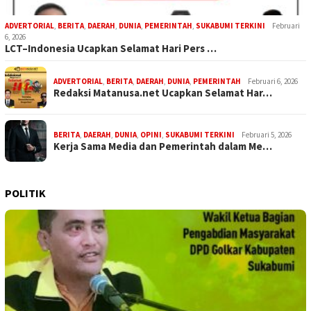
ADVERTORIAL
,
BERITA
,
DAERAH
,
DUNIA
,
PEMERINTAH
,
SUKABUMI TERKINI
Februari
6, 2026
LCT–Indonesia Ucapkan Selamat Hari Pers …
ADVERTORIAL
,
BERITA
,
DAERAH
,
DUNIA
,
PEMERINTAH
Februari 6, 2026
Redaksi Matanusa.net Ucapkan Selamat Har…
BERITA
,
DAERAH
,
DUNIA
,
OPINI
,
SUKABUMI TERKINI
Februari 5, 2026
Kerja Sama Media dan Pemerintah dalam Me…
POLITIK