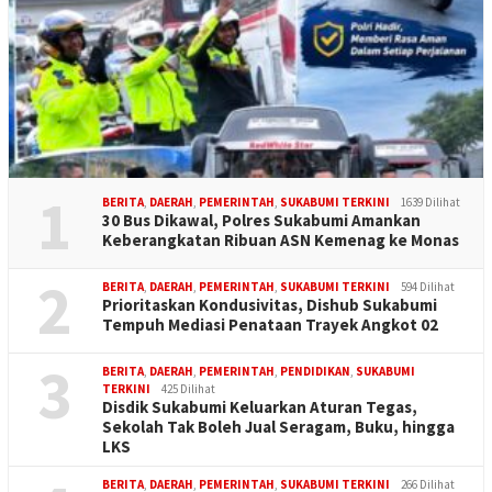
1
BERITA
,
DAERAH
,
PEMERINTAH
,
SUKABUMI TERKINI
1639 Dilihat
30 Bus Dikawal, Polres Sukabumi Amankan
Keberangkatan Ribuan ASN Kemenag ke Monas
2
BERITA
,
DAERAH
,
PEMERINTAH
,
SUKABUMI TERKINI
594 Dilihat
Prioritaskan Kondusivitas, Dishub Sukabumi
Tempuh Mediasi Penataan Trayek Angkot 02
3
BERITA
,
DAERAH
,
PEMERINTAH
,
PENDIDIKAN
,
SUKABUMI
TERKINI
425 Dilihat
Disdik Sukabumi Keluarkan Aturan Tegas,
Sekolah Tak Boleh Jual Seragam, Buku, hingga
LKS
BERITA
,
DAERAH
,
PEMERINTAH
,
SUKABUMI TERKINI
266 Dilihat