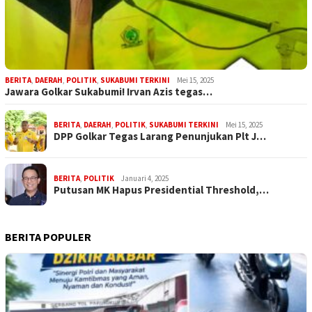
BERITA
,
DAERAH
,
POLITIK
,
SUKABUMI TERKINI
Mei 15, 2025
Jawara Golkar Sukabumi! Irvan Azis tegas…
BERITA
,
DAERAH
,
POLITIK
,
SUKABUMI TERKINI
Mei 15, 2025
DPP Golkar Tegas Larang Penunjukan Plt J…
BERITA
,
POLITIK
Januari 4, 2025
Putusan MK Hapus Presidential Threshold,…
BERITA POPULER