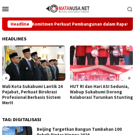
Loncat
Menu
ke
Mobile
konten
 Tegaskan Komitmen Perkuat Pembangunan dalam Rapat Paripurn
Headline
HEADLINES
«
»
Wali Kota Sukabumi Lantik 24
HUT RI dan Hari ASI Sedunia,
Pejabat, Perkuat Birokrasi
Wabup Sukabumi Dorong
Profesional Berbasis Sistem
Kolaborasi Turunkan Stunting
Merit
TAG:
DIGITALISASI
Beijing Targetkan Bangun Tambahan 100
Pabrik Pintar Hingga 2026