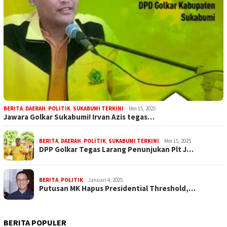
BERITA
,
DAERAH
,
POLITIK
,
SUKABUMI TERKINI
Mei 15, 2025
Jawara Golkar Sukabumi! Irvan Azis tegas…
BERITA
,
DAERAH
,
POLITIK
,
SUKABUMI TERKINI
Mei 15, 2025
DPP Golkar Tegas Larang Penunjukan Plt J…
BERITA
,
POLITIK
Januari 4, 2025
Putusan MK Hapus Presidential Threshold,…
BERITA POPULER