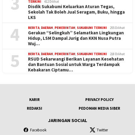
3
TERKINI
412 Dilihat
Disdik Sukabumi Keluarkan Aturan Tegas,
Sekolah Tak Boleh Jual Seragam, Buku, hingga
LKS
4
BERITA
,
DAERAH
,
PEMERINTAH
,
SUKABUMI TERKINI
255 Dilihat
Gerakan “Selingkuh” Selamatkan Lingkungan
Hidup, LSM Dampal Jurig dan KKN Nusa Putra
Wuj…
5
BERITA
,
DAERAH
,
PEMERINTAH
,
SUKABUMI TERKINI
218 Dilihat
RSUD Sekarwangi Berikan Layanan Kesehatan
dan Bantuan Sosial untuk Warga Terdampak
Kebakaran Ciptamu…
KARIR
PRIVACY POLICY
REDAKSI
PEDOMAN MEDIA SIBER
JARINGAN SOCIAL
Facebook
Twitter