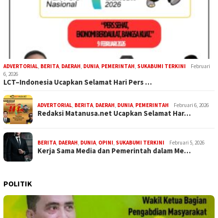
ADVERTORIAL
,
BERITA
,
DAERAH
,
DUNIA
,
PEMERINTAH
,
SUKABUMI TERKINI
Februari
6, 2026
LCT–Indonesia Ucapkan Selamat Hari Pers …
ADVERTORIAL
,
BERITA
,
DAERAH
,
DUNIA
,
PEMERINTAH
Februari 6, 2026
Redaksi Matanusa.net Ucapkan Selamat Har…
BERITA
,
DAERAH
,
DUNIA
,
OPINI
,
SUKABUMI TERKINI
Februari 5, 2026
Kerja Sama Media dan Pemerintah dalam Me…
POLITIK