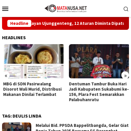
Loncat
Menu
ke
Mobile
konten
atan Nelayan Ujunggenteng, 12 Aturan Diminta Dipatuhi
Headline
HEADLINES
«
»
MBG di SDN Pasirwalang
Dentuman Tambur Buka Hari
Disorot Wali Murid, Distribusi
Jadi Kabupaten Sukabumi ke-
Makanan Dinilai Terlambat
156, Plara Fest Semarakkan
Palabuhanratu
TAG:
DEULIS LINDA
Melalui Bid. PPSDA Bappelitbangda, Gelar Giat
Renja Tahun 2025 Bersama FG Perangkat