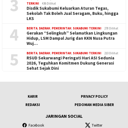
3
TERKINI
436 Dilihat
Disdik Sukabumi Keluarkan Aturan Tegas,
Sekolah Tak Boleh Jual Seragam, Buku, hingga
LKS
4
BERITA
,
DAERAH
,
PEMERINTAH
,
SUKABUMI TERKINI
278 Dilihat
Gerakan “Selingkuh” Selamatkan Lingkungan
Hidup, LSM Dampal Jurig dan KKN Nusa Putra
Wuj…
5
BERITA
,
DAERAH
,
PEMERINTAH
,
SUKABUMI TERKINI
210 Dilihat
RSUD Sekarwangi Peringati Hari ASI Sedunia
2026, Teguhkan Komitmen Dukung Generasi
Sehat Sejak Dini
KARIR
PRIVACY POLICY
REDAKSI
PEDOMAN MEDIA SIBER
JARINGAN SOCIAL
Facebook
Twitter