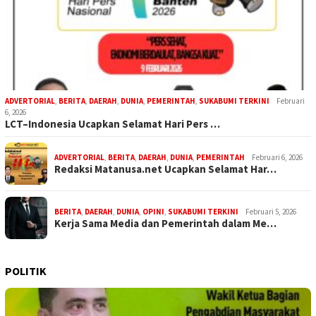
ADVERTORIAL
,
BERITA
,
DAERAH
,
DUNIA
,
PEMERINTAH
,
SUKABUMI TERKINI
Februari
6, 2026
LCT–Indonesia Ucapkan Selamat Hari Pers …
ADVERTORIAL
,
BERITA
,
DAERAH
,
DUNIA
,
PEMERINTAH
Februari 6, 2026
Redaksi Matanusa.net Ucapkan Selamat Har…
BERITA
,
DAERAH
,
DUNIA
,
OPINI
,
SUKABUMI TERKINI
Februari 5, 2026
Kerja Sama Media dan Pemerintah dalam Me…
POLITIK