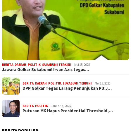
BERITA
,
DAERAH
,
POLITIK
,
SUKABUMI TERKINI
Mei 15, 2025
Jawara Golkar Sukabumi! Irvan Azis tegas…
BERITA
,
DAERAH
,
POLITIK
,
SUKABUMI TERKINI
Mei 15, 2025
DPP Golkar Tegas Larang Penunjukan Plt J…
BERITA
,
POLITIK
Januari 4, 2025
Putusan MK Hapus Presidential Threshold,…
BERITA POPULER