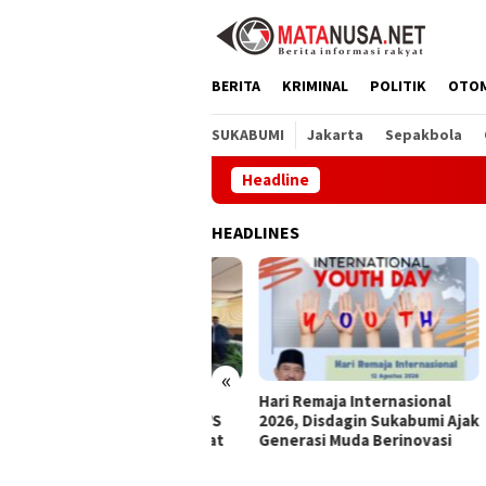
Loncat
ke
konten
BERITA
KRIMINAL
POLITIK
OTO
SUKABUMI
Jakarta
Sepakbola
Headline
HEADLINES
«
 Dampal Jurig Hadiri
Hari Remaja Internasional
Hari
ang Pleno II TKPSDA WS
2026, Disdagin Sukabumi Ajak
2026
adea-Cibareno, Perkuat
Generasi Muda Berinovasi
Gaun
ergi PSDA
Gene