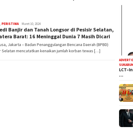
R
,
PERISTIWA
Maret 10, 2024
edi Banjir dan Tanah Longsor di Pesisir Selatan,
Iyan
Satria
tera Barat: 16 Meninggal Dunia 7 Masih Dicari
usa, Jakarta – Badan Penanggulangan Bencana Daerah (BPBD)
r Selatan mencatatkan kenaikan jumlah korban tewas […]
ADVERTO
SUKABUM
LCT–In
…