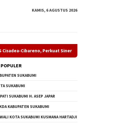
KAMIS, 6 AGUSTUS 2026
-Cibareno, Perkuat Sinergi PSDA
Hari Remaja Internasion
 POPULER
BUPATEN SUKABUMI
TA SUKABUMI
PATI SUKABUMI H. ASEP JAPAR
KDA KABUPATEN SUKABUMI
Sukabumi Ikut Bahas
LSM Dampal Jurig Hadiri
Hari Rem
 WALI KOTA SUKABUMI KUSMANA HARTADJI
akan Anggaran Bersama
Sidang Pleno II TKPSDA WS
2026, D
Cisadea-Cibareno, Perkuat
Generas
Sinergi PSDA