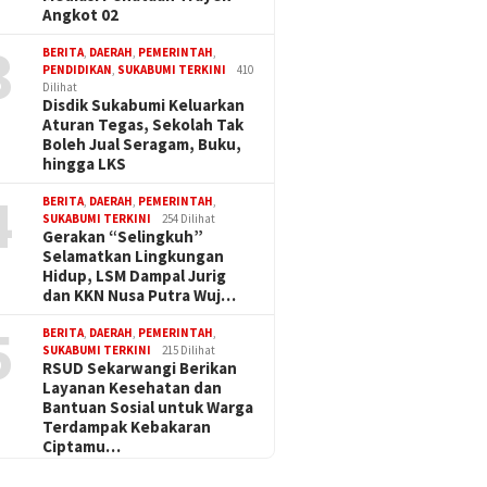
Angkot 02
3
BERITA
,
DAERAH
,
PEMERINTAH
,
PENDIDIKAN
,
SUKABUMI TERKINI
410
Dilihat
Disdik Sukabumi Keluarkan
Aturan Tegas, Sekolah Tak
Boleh Jual Seragam, Buku,
hingga LKS
4
BERITA
,
DAERAH
,
PEMERINTAH
,
SUKABUMI TERKINI
254 Dilihat
Gerakan “Selingkuh”
Selamatkan Lingkungan
Hidup, LSM Dampal Jurig
dan KKN Nusa Putra Wuj…
5
BERITA
,
DAERAH
,
PEMERINTAH
,
SUKABUMI TERKINI
215 Dilihat
RSUD Sekarwangi Berikan
Layanan Kesehatan dan
Bantuan Sosial untuk Warga
Terdampak Kebakaran
Ciptamu…