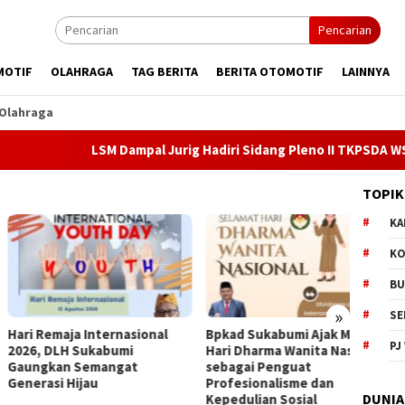
Pencarian
MOTIF
OLAHRAGA
TAG BERITA
BERITA OTOMOTIF
LAINNYA
Olahraga
LSM Dampal Jurig Hadiri Sidang Pleno II TKPSDA WS Cisadea
TOPIK
KA
KO
BU
»
SE
 Remaja Internasional
Bpkad Sukabumi Ajak Maknai
Bpkad 
PJ
, DLH Sukabumi
Hari Dharma Wanita Nasional
Kebij
gkan Semangat
sebagai Penguat
Dprd
rasi Hijau
Profesionalisme dan
DUNIA
Kepedulian Sosial