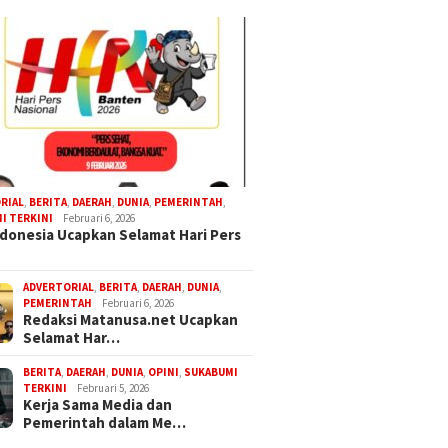
RIAL
,
BERITA
,
DAERAH
,
DUNIA
,
PEMERINTAH
,
I TERKINI
Februari 6, 2026
donesia Ucapkan Selamat Hari Pers
ADVERTORIAL
,
BERITA
,
DAERAH
,
DUNIA
,
PEMERINTAH
Februari 6, 2026
Redaksi Matanusa.net Ucapkan
Selamat Har…
BERITA
,
DAERAH
,
DUNIA
,
OPINI
,
SUKABUMI
TERKINI
Februari 5, 2026
Kerja Sama Media dan
Pemerintah dalam Me…