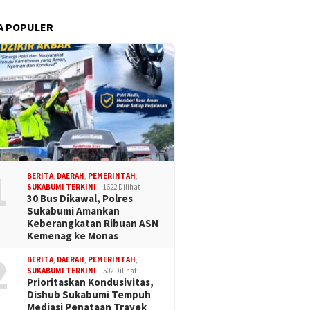
A POPULER
1
BERITA
,
DAERAH
,
PEMERINTAH
,
SUKABUMI TERKINI
1622 Dilihat
30 Bus Dikawal, Polres
Sukabumi Amankan
Keberangkatan Ribuan ASN
Kemenag ke Monas
2
BERITA
,
DAERAH
,
PEMERINTAH
,
SUKABUMI TERKINI
502 Dilihat
Prioritaskan Kondusivitas,
Dishub Sukabumi Tempuh
Mediasi Penataan Trayek