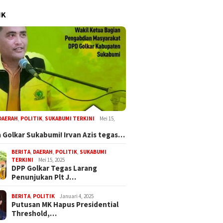
IK
DAERAH
,
POLITIK
,
SUKABUMI TERKINI
Mei 15,
 Golkar Sukabumi! Irvan Azis tegas…
BERITA
,
DAERAH
,
POLITIK
,
SUKABUMI
TERKINI
Mei 15, 2025
DPP Golkar Tegas Larang
Penunjukan Plt J…
BERITA
,
POLITIK
Januari 4, 2025
Putusan MK Hapus Presidential
Threshold,…