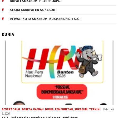
BUPATI SUKABUMI H. ASEP JAPAR
SEKDA KABUPATEN SUKABUMI
PJ WALI KOTA SUKABUMI KUSMANA HARTADJI
DUNIA
ADVERTORIAL
,
BERITA
,
DAERAH
,
DUNIA
,
PEMERINTAH
,
SUKABUMI TERKINI
Februari
6, 2026
LCT–Indonesia Ucapkan Selamat Hari Pers …