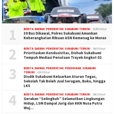
1
BERITA
,
DAERAH
,
PEMERINTAH
,
SUKABUMI TERKINI
1639 Dilihat
30 Bus Dikawal, Polres Sukabumi Amankan
Keberangkatan Ribuan ASN Kemenag ke Monas
2
BERITA
,
DAERAH
,
PEMERINTAH
,
SUKABUMI TERKINI
594 Dilihat
Prioritaskan Kondusivitas, Dishub Sukabumi
Tempuh Mediasi Penataan Trayek Angkot 02
3
BERITA
,
DAERAH
,
PEMERINTAH
,
PENDIDIKAN
,
SUKABUMI
TERKINI
424 Dilihat
Disdik Sukabumi Keluarkan Aturan Tegas,
Sekolah Tak Boleh Jual Seragam, Buku, hingga
LKS
4
BERITA
,
DAERAH
,
PEMERINTAH
,
SUKABUMI TERKINI
266 Dilihat
Gerakan “Selingkuh” Selamatkan Lingkungan
Hidup, LSM Dampal Jurig dan KKN Nusa Putra
Wuj…