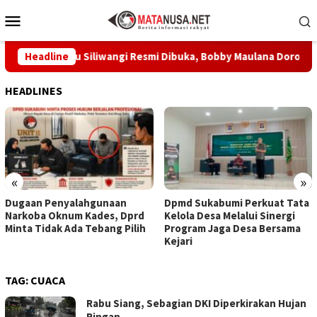
Loncat
Menu
ke
Mobile
konten
um Prabu Siliwangi Resmi Dibuka, Bobby Maulana Dorong Wisat
Headline
HEADLINES
«
»
Dugaan Penyalahgunaan
Dpmd Sukabumi Perkuat Tata
Narkoba Oknum Kades, Dprd
Kelola Desa Melalui Sinergi
Minta Tidak Ada Tebang Pilih
Program Jaga Desa Bersama
Kejari
TAG:
CUACA
Rabu Siang, Sebagian DKI Diperkirakan Hujan
Ringan