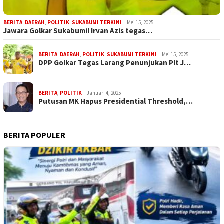
BERITA
,
DAERAH
,
POLITIK
,
SUKABUMI TERKINI
Mei 15, 2025
Jawara Golkar Sukabumi! Irvan Azis tegas…
BERITA
,
DAERAH
,
POLITIK
,
SUKABUMI TERKINI
Mei 15, 2025
DPP Golkar Tegas Larang Penunjukan Plt J…
BERITA
,
POLITIK
Januari 4, 2025
Putusan MK Hapus Presidential Threshold,…
BERITA POPULER