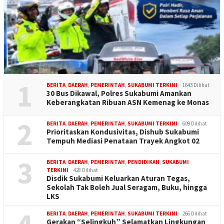
1
BERITA
,
DAERAH
,
PEMERINTAH
,
SUKABUMI TERKINI
1643 Dilihat
30 Bus Dikawal, Polres Sukabumi Amankan
Keberangkatan Ribuan ASN Kemenag ke Monas
2
BERITA
,
DAERAH
,
PEMERINTAH
,
SUKABUMI TERKINI
609 Dilihat
Prioritaskan Kondusivitas, Dishub Sukabumi
Tempuh Mediasi Penataan Trayek Angkot 02
3
BERITA
,
DAERAH
,
PEMERINTAH
,
PENDIDIKAN
,
SUKABUMI
TERKINI
428 Dilihat
Disdik Sukabumi Keluarkan Aturan Tegas,
Sekolah Tak Boleh Jual Seragam, Buku, hingga
LKS
BERITA
,
DAERAH
,
PEMERINTAH
,
SUKABUMI TERKINI
266 Dilihat
Gerakan “Selingkuh” Selamatkan Lingkungan