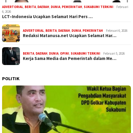
ADVERTORIAL
,
BERITA
,
DAERAH
,
DUNIA
,
PEMERINTAH
,
SUKABUMI TERKINI
Februari
6, 2026
LCT–Indonesia Ucapkan Selamat Hari Pers …
ADVERTORIAL
,
BERITA
,
DAERAH
,
DUNIA
,
PEMERINTAH
Februari 6, 2026
Redaksi Matanusa.net Ucapkan Selamat Har…
BERITA
,
DAERAH
,
DUNIA
,
OPINI
,
SUKABUMI TERKINI
Februari 5, 2026
Kerja Sama Media dan Pemerintah dalam Me…
POLITIK