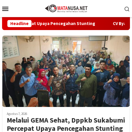
Loncat
Menu
ke
Mobile
konten
Percepat Upaya Pencegahan Stunting
Headline
CV Byankarya Pasti
Agustus 7, 2026
Melalui GEMA Sehat, Dppkb Sukabumi
Percepat Upaya Pencegahan Stunting