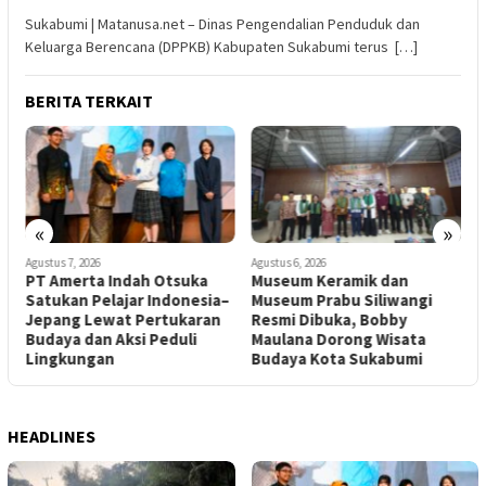
Sukabumi | Matanusa.net – Dinas Pengendalian Penduduk dan
Keluarga Berencana (DPPKB) Kabupaten Sukabumi terus […]
BERITA TERKAIT
«
»
Agustus 7, 2026
Agustus 6, 2026
A
PT Amerta Indah Otsuka
Museum Keramik dan
Satukan Pelajar Indonesia–
Museum Prabu Siliwangi
Jepang Lewat Pertukaran
Resmi Dibuka, Bobby
D
Budaya dan Aksi Peduli
Maulana Dorong Wisata
T
Lingkungan
Budaya Kota Sukabumi
HEADLINES