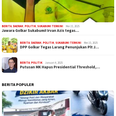
BERITA
,
DAERAH
,
POLITIK
,
SUKABUMI TERKINI
Mei 15, 2025
Jawara Golkar Sukabumi! Irvan Azis tegas…
BERITA
,
DAERAH
,
POLITIK
,
SUKABUMI TERKINI
Mei 15, 2025
DPP Golkar Tegas Larang Penunjukan Plt J…
BERITA
,
POLITIK
Januari 4, 2025
Putusan MK Hapus Presidential Threshold,…
BERITA POPULER