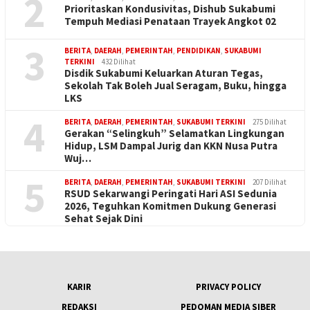
2
Prioritaskan Kondusivitas, Dishub Sukabumi
Tempuh Mediasi Penataan Trayek Angkot 02
3
BERITA
,
DAERAH
,
PEMERINTAH
,
PENDIDIKAN
,
SUKABUMI
TERKINI
432 Dilihat
Disdik Sukabumi Keluarkan Aturan Tegas,
Sekolah Tak Boleh Jual Seragam, Buku, hingga
LKS
4
BERITA
,
DAERAH
,
PEMERINTAH
,
SUKABUMI TERKINI
275 Dilihat
Gerakan “Selingkuh” Selamatkan Lingkungan
Hidup, LSM Dampal Jurig dan KKN Nusa Putra
Wuj…
5
BERITA
,
DAERAH
,
PEMERINTAH
,
SUKABUMI TERKINI
207 Dilihat
RSUD Sekarwangi Peringati Hari ASI Sedunia
2026, Teguhkan Komitmen Dukung Generasi
Sehat Sejak Dini
KARIR
PRIVACY POLICY
REDAKSI
PEDOMAN MEDIA SIBER