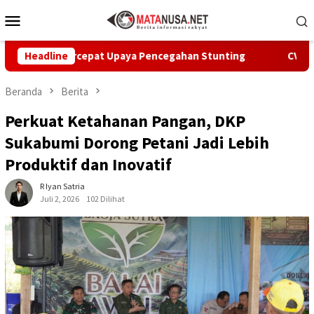
Loncat
Menu
ke
Mobile
konten
mi Percepat Upaya Pencegahan Stunting
Headline
CV Byankarya P
Beranda
Berita
Perkuat Ketahanan Pangan, DKP
Sukabumi Dorong Petani Jadi Lebih
Produktif dan Inovatif
R Iyan Satria
Juli 2, 2026
102 Dilihat