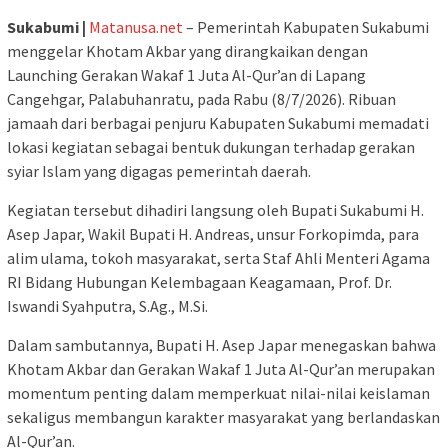
Sukabumi |
Matanusa.net
– Pemerintah Kabupaten Sukabumi
menggelar Khotam Akbar yang dirangkaikan dengan
Launching Gerakan Wakaf 1 Juta Al-Qur’an di Lapang
Cangehgar, Palabuhanratu, pada Rabu (8/7/2026). Ribuan
jamaah dari berbagai penjuru Kabupaten Sukabumi memadati
lokasi kegiatan sebagai bentuk dukungan terhadap gerakan
syiar Islam yang digagas pemerintah daerah.
Kegiatan tersebut dihadiri langsung oleh Bupati Sukabumi H.
Asep Japar, Wakil Bupati H. Andreas, unsur Forkopimda, para
alim ulama, tokoh masyarakat, serta Staf Ahli Menteri Agama
RI Bidang Hubungan Kelembagaan Keagamaan, Prof. Dr.
Iswandi Syahputra, S.Ag., M.Si.
Dalam sambutannya, Bupati H. Asep Japar menegaskan bahwa
Khotam Akbar dan Gerakan Wakaf 1 Juta Al-Qur’an merupakan
momentum penting dalam memperkuat nilai-nilai keislaman
sekaligus membangun karakter masyarakat yang berlandaskan
Al-Qur’an.