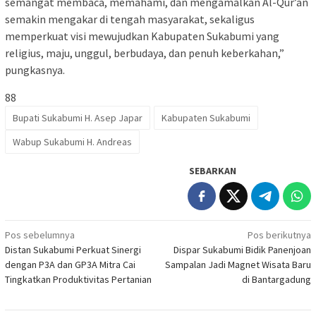
semangat membaca, memahami, dan mengamalkan Al-Qur’an
semakin mengakar di tengah masyarakat, sekaligus
memperkuat visi mewujudkan Kabupaten Sukabumi yang
religius, maju, unggul, berbudaya, dan penuh keberkahan,”
pungkasnya.
88
Bupati Sukabumi H. Asep Japar
Kabupaten Sukabumi
Wabup Sukabumi H. Andreas
SEBARKAN
Navigasi
Pos sebelumnya
Pos berikutnya
Distan Sukabumi Perkuat Sinergi
Dispar Sukabumi Bidik Panenjoan
pos
dengan P3A dan GP3A Mitra Cai
Sampalan Jadi Magnet Wisata Baru
Tingkatkan Produktivitas Pertanian
di Bantargadung