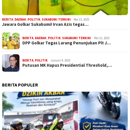
BERITA
,
DAERAH
,
POLITIK
,
SUKABUMI TERKINI
Mei 15, 2025
Jawara Golkar Sukabumi! Irvan Azis tegas…
BERITA
,
DAERAH
,
POLITIK
,
SUKABUMI TERKINI
Mei 15, 2025
DPP Golkar Tegas Larang Penunjukan Plt J…
BERITA
,
POLITIK
Januari 4, 2025
Putusan MK Hapus Presidential Threshold,…
BERITA POPULER