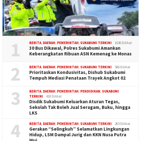
1
BERITA
,
DAERAH
,
PEMERINTAH
,
SUKABUMI TERKINI
1636 Dilihat
30 Bus Dikawal, Polres Sukabumi Amankan
Keberangkatan Ribuan ASN Kemenag ke Monas
2
BERITA
,
DAERAH
,
PEMERINTAH
,
SUKABUMI TERKINI
586 Dilihat
Prioritaskan Kondusivitas, Dishub Sukabumi
Tempuh Mediasi Penataan Trayek Angkot 02
3
BERITA
,
DAERAH
,
PEMERINTAH
,
PENDIDIKAN
,
SUKABUMI
TERKINI
418 Dilihat
Disdik Sukabumi Keluarkan Aturan Tegas,
Sekolah Tak Boleh Jual Seragam, Buku, hingga
LKS
4
BERITA
,
DAERAH
,
PEMERINTAH
,
SUKABUMI TERKINI
263 Dilihat
Gerakan “Selingkuh” Selamatkan Lingkungan
Hidup, LSM Dampal Jurig dan KKN Nusa Putra
Wuj…