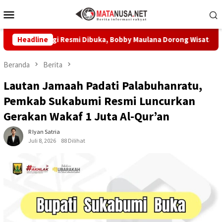
Loncat
Menu
ke
Mobile
konten
angi Resmi Dibuka, Bobby Maulana Dorong Wisata Budaya Kota 
Headline
Beranda
Berita
Lautan Jamaah Padati Palabuhanratu,
Pemkab Sukabumi Resmi Luncurkan
Gerakan Wakaf 1 Juta Al-Qur’an
R Iyan Satria
Juli 8, 2026
88 Dilihat