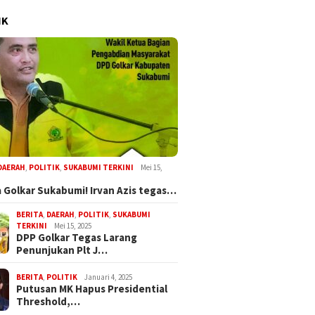
IK
DAERAH
,
POLITIK
,
SUKABUMI TERKINI
Mei 15,
 Golkar Sukabumi! Irvan Azis tegas…
BERITA
,
DAERAH
,
POLITIK
,
SUKABUMI
TERKINI
Mei 15, 2025
DPP Golkar Tegas Larang
Penunjukan Plt J…
BERITA
,
POLITIK
Januari 4, 2025
Putusan MK Hapus Presidential
Threshold,…