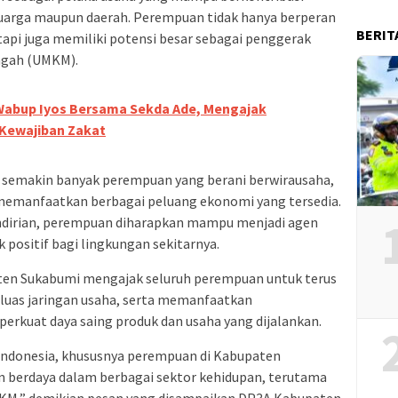
arga maupun daerah. Perempuan tidak hanya berperan
BERIT
api juga memiliki potensi besar sebagai penggerak
engah (UMKM).
abup Iyos Bersama Sekda Ade, Mengajak
Kewajiban Zakat
semakin banyak perempuan yang berani berwirausaha,
memanfaatkan berbagai peluang ekonomi yang tersedia.
dirian, perempuan diharapkan mampu menjadi agen
ositif bagi lingkungan sekitarnya.
aten Sukabumi mengajak seluruh perempuan untuk terus
uas jaringan usaha, serta memanfaatkan
kuat daya saing produk dan usaha yang dijalankan.
ndonesia, khususnya perempuan di Kabupaten
n berdaya dalam berbagai sektor kehidupan, terutama
KM,” demikian pesan yang disampaikan DP3A Kabupaten