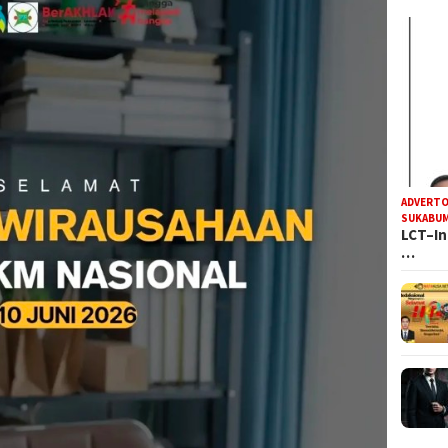
ADVERTO
SUKABUM
LCT–In
…