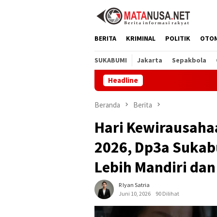
Loncat
ke
konten
BERITA
KRIMINAL
POLITIK
OTO
SUKABUMI
Jakarta
Sepakbola
Headline
Museum
Beranda
Berita
Hari Kewirausaha
2026, Dp3a Suka
Lebih Mandiri dan
R Iyan Satria
Juni 10, 2026
90 Dilihat