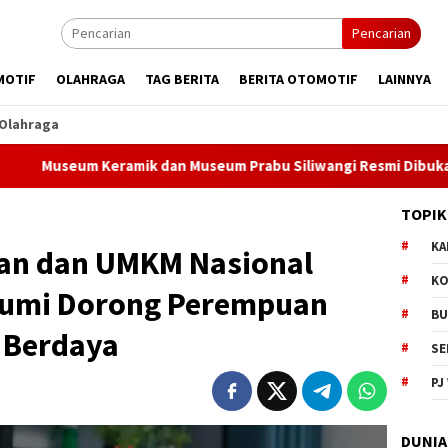
Pencarian
MOTIF
OLAHRAGA
TAG BERITA
BERITA OTOMOTIF
LAINNYA
Olahraga
 Keramik dan Museum Prabu Siliwangi Resmi Dibuka, Bobby Mau
TOPIK
KA
an dan UMKM Nasional
KO
bumi Dorong Perempuan
BU
 Berdaya
SE
PJ
DUNIA