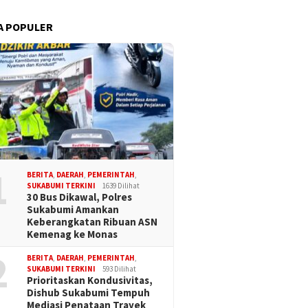
A POPULER
1
BERITA
,
DAERAH
,
PEMERINTAH
,
SUKABUMI TERKINI
1639 Dilihat
30 Bus Dikawal, Polres
Sukabumi Amankan
Keberangkatan Ribuan ASN
Kemenag ke Monas
2
BERITA
,
DAERAH
,
PEMERINTAH
,
SUKABUMI TERKINI
593 Dilihat
Prioritaskan Kondusivitas,
Dishub Sukabumi Tempuh
Mediasi Penataan Trayek