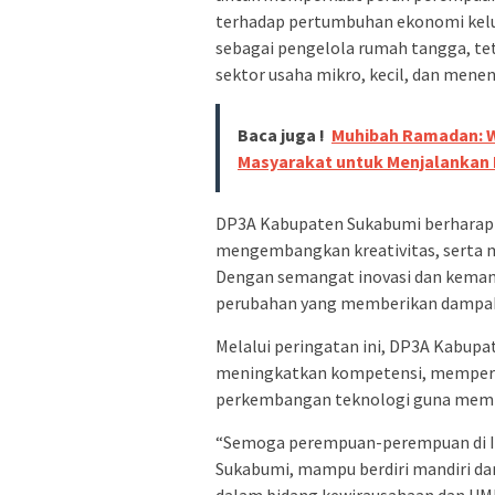
terhadap pertumbuhan ekonomi kelu
sebagai pengelola rumah tangga, tet
sektor usaha mikro, kecil, dan men
Baca juga !
Muhibah Ramadan: W
Masyarakat untuk Menjalankan 
DP3A Kabupaten Sukabumi berharap 
mengembangkan kreativitas, serta 
Dengan semangat inovasi dan keman
perubahan yang memberikan dampak p
Melalui peringatan ini, DP3A Kabup
meningkatkan kompetensi, memperl
perkembangan teknologi guna memper
“Semoga perempuan-perempuan di I
Sukabumi, mampu berdiri mandiri da
dalam bidang kewirausahaan dan UM