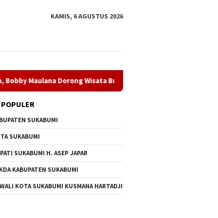
KAMIS, 6 AGUSTUS 2026
lana Dorong Wisata Budaya Kota Sukabumi
Dugaan Penyal
 POPULER
BUPATEN SUKABUMI
TA SUKABUMI
PATI SUKABUMI H. ASEP JAPAR
KDA KABUPATEN SUKABUMI
 WALI KOTA SUKABUMI KUSMANA HARTADJI