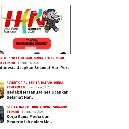
RIAL
,
BERITA
,
DAERAH
,
DUNIA
,
PEMERINTAH
,
I TERKINI
Februari 6, 2026
donesia Ucapkan Selamat Hari Pers
ADVERTORIAL
,
BERITA
,
DAERAH
,
DUNIA
,
PEMERINTAH
Februari 6, 2026
Redaksi Matanusa.net Ucapkan
Selamat Har…
BERITA
,
DAERAH
,
DUNIA
,
OPINI
,
SUKABUMI
TERKINI
Februari 5, 2026
Kerja Sama Media dan
Pemerintah dalam Me…