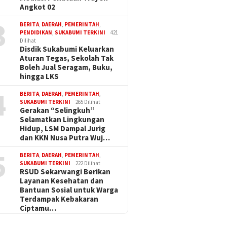
Angkot 02
3
BERITA
,
DAERAH
,
PEMERINTAH
,
PENDIDIKAN
,
SUKABUMI TERKINI
421
Dilihat
Disdik Sukabumi Keluarkan
Aturan Tegas, Sekolah Tak
Boleh Jual Seragam, Buku,
hingga LKS
4
BERITA
,
DAERAH
,
PEMERINTAH
,
SUKABUMI TERKINI
265 Dilihat
Gerakan “Selingkuh”
Selamatkan Lingkungan
Hidup, LSM Dampal Jurig
dan KKN Nusa Putra Wuj…
5
BERITA
,
DAERAH
,
PEMERINTAH
,
SUKABUMI TERKINI
222 Dilihat
RSUD Sekarwangi Berikan
Layanan Kesehatan dan
Bantuan Sosial untuk Warga
Terdampak Kebakaran
Ciptamu…