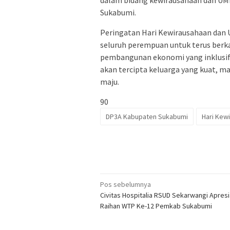
Sukabumi.
Peringatan Hari Kewirausahaan dan 
seluruh perempuan untuk terus berka
pembangunan ekonomi yang inklusif
akan tercipta keluarga yang kuat, m
maju.
90
DP3A Kabupaten Sukabumi
Hari Kew
Navigasi
Pos sebelumnya
Civitas Hospitalia RSUD Sekarwangi Apresi
pos
Raihan WTP Ke-12 Pemkab Sukabumi