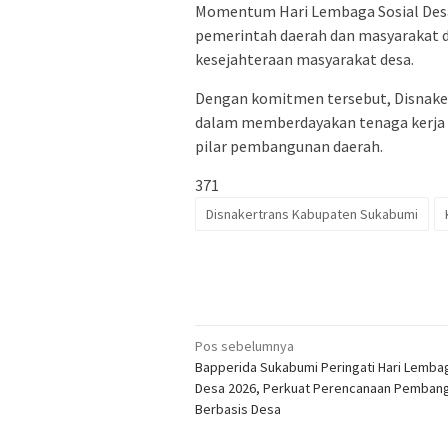
Momentum Hari Lembaga Sosial Desa 
pemerintah daerah dan masyarakat 
kesejahteraan masyarakat desa.
Dengan komitmen tersebut, Disnaker
dalam memberdayakan tenaga kerja m
pilar pembangunan daerah.
371
Disnakertrans Kabupaten Sukabumi
Navigasi
Pos sebelumnya
Bapperida Sukabumi Peringati Hari Lembag
pos
Desa 2026, Perkuat Perencanaan Pemban
Berbasis Desa