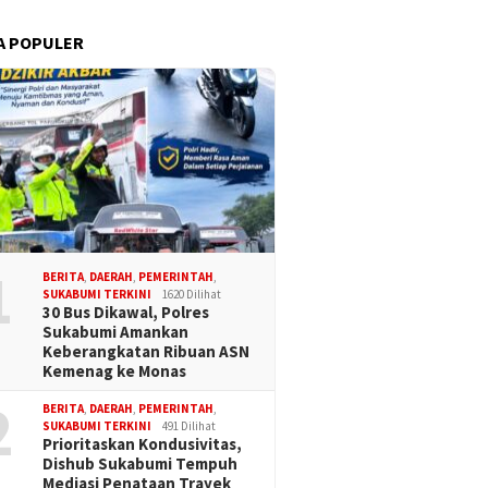
A POPULER
1
BERITA
,
DAERAH
,
PEMERINTAH
,
SUKABUMI TERKINI
1620 Dilihat
30 Bus Dikawal, Polres
Sukabumi Amankan
Keberangkatan Ribuan ASN
Kemenag ke Monas
2
BERITA
,
DAERAH
,
PEMERINTAH
,
SUKABUMI TERKINI
491 Dilihat
Prioritaskan Kondusivitas,
Dishub Sukabumi Tempuh
Mediasi Penataan Trayek