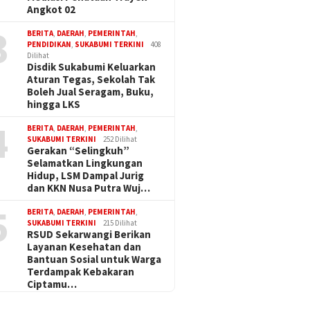
Angkot 02
3
BERITA
,
DAERAH
,
PEMERINTAH
,
PENDIDIKAN
,
SUKABUMI TERKINI
408
Dilihat
Disdik Sukabumi Keluarkan
Aturan Tegas, Sekolah Tak
Boleh Jual Seragam, Buku,
hingga LKS
4
BERITA
,
DAERAH
,
PEMERINTAH
,
SUKABUMI TERKINI
252 Dilihat
Gerakan “Selingkuh”
Selamatkan Lingkungan
Hidup, LSM Dampal Jurig
dan KKN Nusa Putra Wuj…
5
BERITA
,
DAERAH
,
PEMERINTAH
,
SUKABUMI TERKINI
215 Dilihat
RSUD Sekarwangi Berikan
Layanan Kesehatan dan
Bantuan Sosial untuk Warga
Terdampak Kebakaran
Ciptamu…