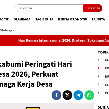
Pencarian
MOTIF
OLAHRAGA
TAG BERITA
BERITA OTOMOTIF
LAINNYA
Olahraga
ri Remaja Internasional 2026, Disdagin Sukabumi Ajak Generasi M
TOPIK
KA
abumi Peringati Hari
KO
esa 2026, Perkuat
BU
aga Kerja Desa
SE
PJ
DUNIA