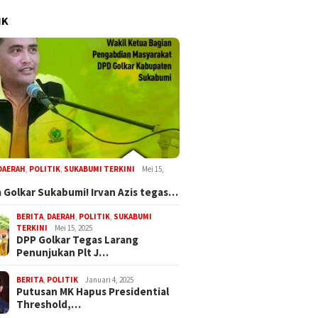
IK
DAERAH
,
POLITIK
,
SUKABUMI TERKINI
Mei 15,
 Golkar Sukabumi! Irvan Azis tegas…
BERITA
,
DAERAH
,
POLITIK
,
SUKABUMI
TERKINI
Mei 15, 2025
DPP Golkar Tegas Larang
Penunjukan Plt J…
BERITA
,
POLITIK
Januari 4, 2025
Putusan MK Hapus Presidential
Threshold,…