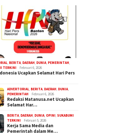
RIAL
,
BERITA
,
DAERAH
,
DUNIA
,
PEMERINTAH
,
I TERKINI
Februari 6, 2026
donesia Ucapkan Selamat Hari Pers
ADVERTORIAL
,
BERITA
,
DAERAH
,
DUNIA
,
PEMERINTAH
Februari 6, 2026
Redaksi Matanusa.net Ucapkan
Selamat Har…
BERITA
,
DAERAH
,
DUNIA
,
OPINI
,
SUKABUMI
TERKINI
Februari 5, 2026
Kerja Sama Media dan
Pemerintah dalam Me…