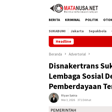
Loncat
ke
konten
BERITA
KRIMINAL
POLITIK
OTO
SUKABUMI
Jakarta
Sepakbola
Headline
Ha
Beranda
Advertorial
Disnakertrans Suk
Lembaga Sosial D
Pemberdayaan Ten
R Iyan Satria
Mei 3, 2026
371 Dilihat