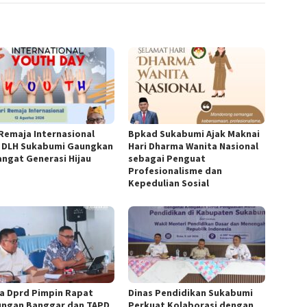
 Remaja Internasional
Bpkad Sukabumi Ajak Maknai
, DLH Sukabumi Gaungkan
Hari Dharma Wanita Nasional
ngat Generasi Hijau
sebagai Penguat
Profesionalisme dan
Kepedulian Sosial
a Dprd Pimpin Rapat
Dinas Pendidikan Sukabumi
ngan Banggar dan TAPD
Perkuat Kolaborasi dengan