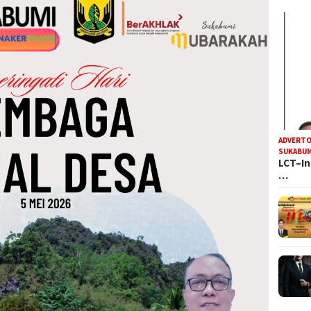
ADVERTO
SUKABUM
LCT–In
…