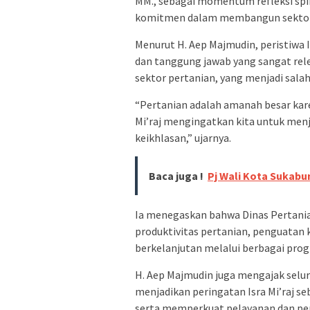
MM., sebagai momentum refleksi sp
komitmen dalam membangun sektor 
Menurut H. Aep Majmudin, peristiwa Is
dan tanggung jawab yang sangat re
sektor pertanian, yang menjadi sal
“Pertanian adalah amanah besar kar
Mi’raj mengingatkan kita untuk men
keikhlasan,” ujarnya.
Baca juga !
Pj Wali Kota Sukabum
Ia menegaskan bahwa Dinas Pertani
produktivitas pertanian, penguatan 
berkelanjutan melalui berbagai prog
H. Aep Majmudin juga mengajak selu
menjadikan peringatan Isra Mi’raj se
serta memperkuat pelayanan dan pe