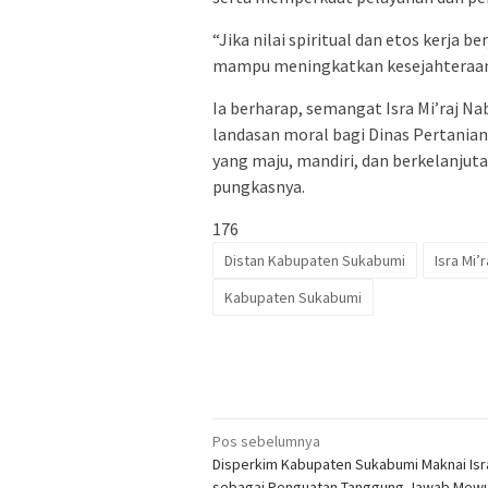
“Jika nilai spiritual dan etos kerja b
mampu meningkatkan kesejahteraan
Ia berharap, semangat Isra Mi’raj N
landasan moral bagi Dinas Pertani
yang maju, mandiri, dan berkelanju
pungkasnya.
176
Distan Kabupaten Sukabumi
Isra Mi
Kabupaten Sukabumi
Navigasi
Pos sebelumnya
Disperkim Kabupaten Sukabumi Maknai Isra
pos
sebagai Penguatan Tanggung Jawab Mew