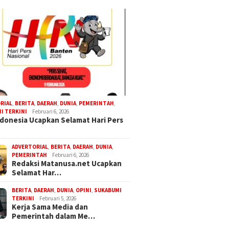
RIAL
,
BERITA
,
DAERAH
,
DUNIA
,
PEMERINTAH
,
I TERKINI
Februari 6, 2026
donesia Ucapkan Selamat Hari Pers
ADVERTORIAL
,
BERITA
,
DAERAH
,
DUNIA
,
PEMERINTAH
Februari 6, 2026
Redaksi Matanusa.net Ucapkan
Selamat Har…
BERITA
,
DAERAH
,
DUNIA
,
OPINI
,
SUKABUMI
TERKINI
Februari 5, 2026
Kerja Sama Media dan
Pemerintah dalam Me…