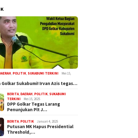
IK
DAERAH
,
POLITIK
,
SUKABUMI TERKINI
Mei 15,
 Golkar Sukabumi! Irvan Azis tegas…
BERITA
,
DAERAH
,
POLITIK
,
SUKABUMI
TERKINI
Mei 15, 2025
DPP Golkar Tegas Larang
Penunjukan Plt J…
BERITA
,
POLITIK
Januari 4, 2025
Putusan MK Hapus Presidential
Threshold,…