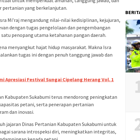
iritual untuk memperkuat amanah, tanggung jawab, dan
pertanian yang berkelanjutan.
BERIT
ra Mi’raj mengandung nilai-nilai kedisiplinan, kejujuran,
levan dengan tugas pengelolaan dan pengembangan
ah satu penopang utama ketahanan pangan daerah.
ena menyangkut hajat hidup masyarakat. Makna Isra
jalankan tugas ini dengan penuh tanggung jawab dan
i Apresiasi Festival Sungai Cipelang Herang Vol. 1
an Kabupaten Sukabumi terus mendorong peningkatan
kapasitas petani, serta penerapan pertanian
ram dan inovasi.
ruh jajaran Dinas Pertanian Kabupaten Sukabumi untuk
bagai sarana introspeksi diri, meningkatkan integritas,
ndampingan kepada petani.