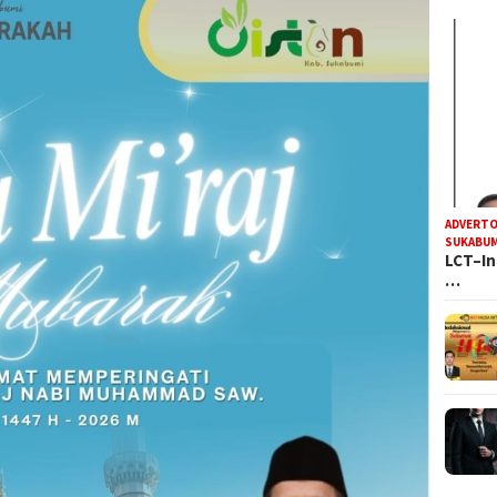
ADVERTO
SUKABUM
LCT–In
…