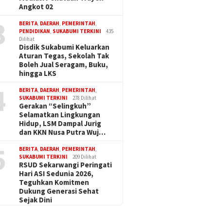
Angkot 02
3
BERITA
,
DAERAH
,
PEMERINTAH
,
PENDIDIKAN
,
SUKABUMI TERKINI
435
Dilihat
Disdik Sukabumi Keluarkan
Aturan Tegas, Sekolah Tak
Boleh Jual Seragam, Buku,
hingga LKS
4
BERITA
,
DAERAH
,
PEMERINTAH
,
SUKABUMI TERKINI
278 Dilihat
Gerakan “Selingkuh”
Selamatkan Lingkungan
Hidup, LSM Dampal Jurig
dan KKN Nusa Putra Wuj…
5
BERITA
,
DAERAH
,
PEMERINTAH
,
SUKABUMI TERKINI
209 Dilihat
RSUD Sekarwangi Peringati
Hari ASI Sedunia 2026,
Teguhkan Komitmen
Dukung Generasi Sehat
Sejak Dini