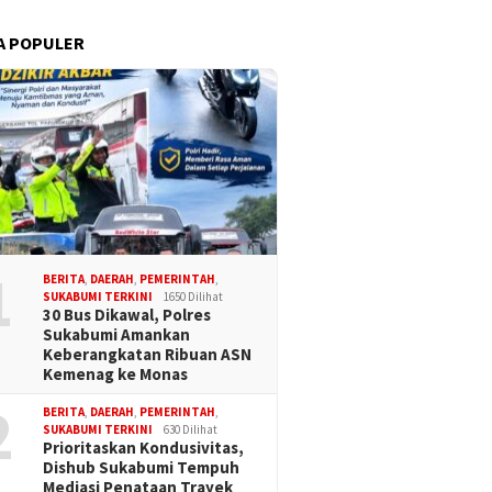
A POPULER
1
BERITA
,
DAERAH
,
PEMERINTAH
,
SUKABUMI TERKINI
1650 Dilihat
30 Bus Dikawal, Polres
Sukabumi Amankan
Keberangkatan Ribuan ASN
Kemenag ke Monas
2
BERITA
,
DAERAH
,
PEMERINTAH
,
SUKABUMI TERKINI
630 Dilihat
Prioritaskan Kondusivitas,
Dishub Sukabumi Tempuh
Mediasi Penataan Trayek