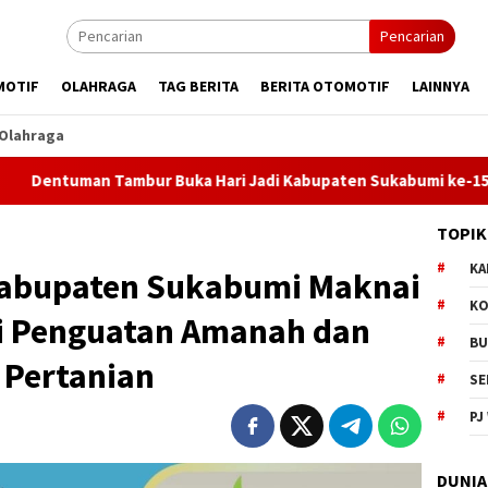
Pencarian
MOTIF
OLAHRAGA
TAG BERITA
BERITA OTOMOTIF
LAINNYA
Olahraga
mbur Buka Hari Jadi Kabupaten Sukabumi ke-156, Plara Fest Se
TOPIK
KA
Kabupaten Sukabumi Maknai
KO
ai Penguatan Amanah dan
BU
 Pertanian
SE
PJ
DUNIA