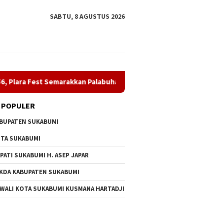
SABTU, 8 AGUSTUS 2026
marakkan Palabuhanratu
Dpmd Sukabumi Genjot Pemberd
 POPULER
BUPATEN SUKABUMI
TA SUKABUMI
PATI SUKABUMI H. ASEP JAPAR
KDA KABUPATEN SUKABUMI
 WALI KOTA SUKABUMI KUSMANA HARTADJI