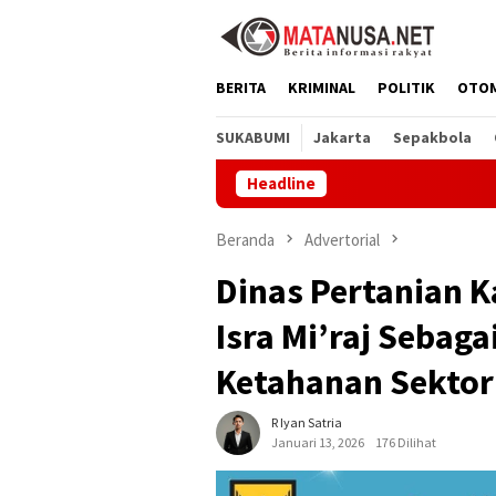
Loncat
ke
konten
BERITA
KRIMINAL
POLITIK
OTO
SUKABUMI
Jakarta
Sepakbola
Headline
Dentuman Ta
Beranda
Advertorial
Dinas Pertanian 
Isra Mi’raj Sebag
Ketahanan Sektor
R Iyan Satria
Januari 13, 2026
176 Dilihat