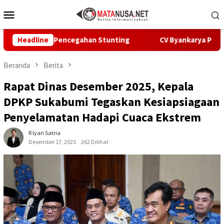
Loncat
Menu
ke
Mobile
konten
aya Pencegahan Stunting
Headline
CV Byankarya Pastikan Perbaik
Beranda
Berita
Rapat Dinas Desember 2025, Kepala
DPKP Sukabumi Tegaskan Kesiapsiagaan
Penyelamatan Hadapi Cuaca Ekstrem
R Iyan Satria
Desember 17, 2025
262 Dilihat