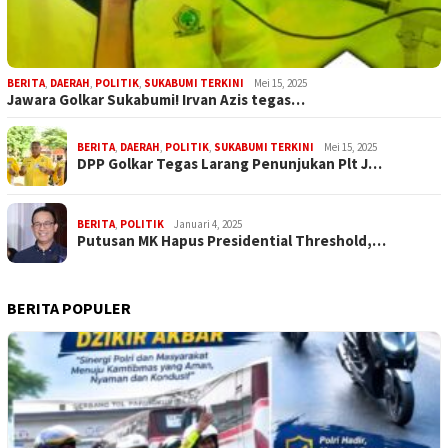
BERITA
,
DAERAH
,
POLITIK
,
SUKABUMI TERKINI
Mei 15, 2025
Jawara Golkar Sukabumi! Irvan Azis tegas…
BERITA
,
DAERAH
,
POLITIK
,
SUKABUMI TERKINI
Mei 15, 2025
DPP Golkar Tegas Larang Penunjukan Plt J…
BERITA
,
POLITIK
Januari 4, 2025
Putusan MK Hapus Presidential Threshold,…
BERITA POPULER