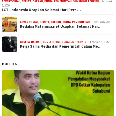
ADVERTORIAL
,
BERITA
,
DAERAH
,
DUNIA
,
PEMERINTAH
,
SUKABUMI TERKINI
Februari
6, 2026
LCT–Indonesia Ucapkan Selamat Hari Pers …
ADVERTORIAL
,
BERITA
,
DAERAH
,
DUNIA
,
PEMERINTAH
Februari 6, 2026
Redaksi Matanusa.net Ucapkan Selamat Har…
BERITA
,
DAERAH
,
DUNIA
,
OPINI
,
SUKABUMI TERKINI
Februari 5, 2026
Kerja Sama Media dan Pemerintah dalam Me…
POLITIK