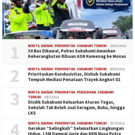
1
BERITA
,
DAERAH
,
PEMERINTAH
,
SUKABUMI TERKINI
1644 Dilihat
30 Bus Dikawal, Polres Sukabumi Amankan
Keberangkatan Ribuan ASN Kemenag ke Monas
2
BERITA
,
DAERAH
,
PEMERINTAH
,
SUKABUMI TERKINI
609 Dilihat
Prioritaskan Kondusivitas, Dishub Sukabumi
Tempuh Mediasi Penataan Trayek Angkot 02
3
BERITA
,
DAERAH
,
PEMERINTAH
,
PENDIDIKAN
,
SUKABUMI
TERKINI
428 Dilihat
Disdik Sukabumi Keluarkan Aturan Tegas,
Sekolah Tak Boleh Jual Seragam, Buku, hingga
LKS
4
BERITA
,
DAERAH
,
PEMERINTAH
,
SUKABUMI TERKINI
267 Dilihat
Gerakan “Selingkuh” Selamatkan Lingkungan
Hidup, LSM Dampal Jurig dan KKN Nusa Putra