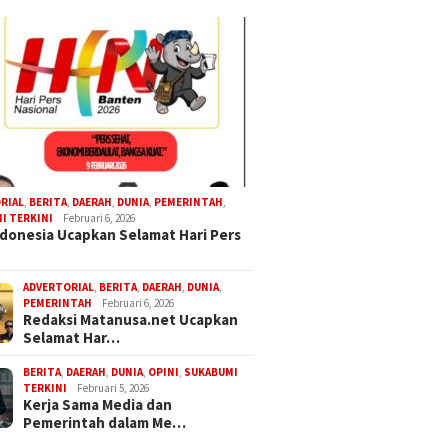
RIAL
,
BERITA
,
DAERAH
,
DUNIA
,
PEMERINTAH
,
I TERKINI
Februari 6, 2026
donesia Ucapkan Selamat Hari Pers
ADVERTORIAL
,
BERITA
,
DAERAH
,
DUNIA
,
PEMERINTAH
Februari 6, 2026
Redaksi Matanusa.net Ucapkan
Selamat Har…
BERITA
,
DAERAH
,
DUNIA
,
OPINI
,
SUKABUMI
TERKINI
Februari 5, 2026
Kerja Sama Media dan
Pemerintah dalam Me…