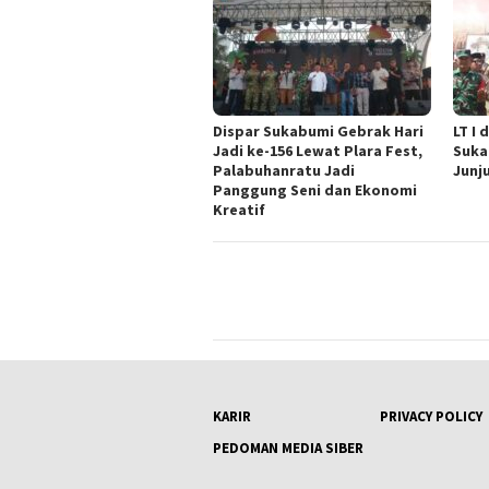
Dispar Sukabumi Gebrak Hari
LT I
Jadi ke-156 Lewat Plara Fest,
Suka
Palabuhanratu Jadi
Junj
Panggung Seni dan Ekonomi
Kreatif
KARIR
PRIVACY POLICY
PEDOMAN MEDIA SIBER