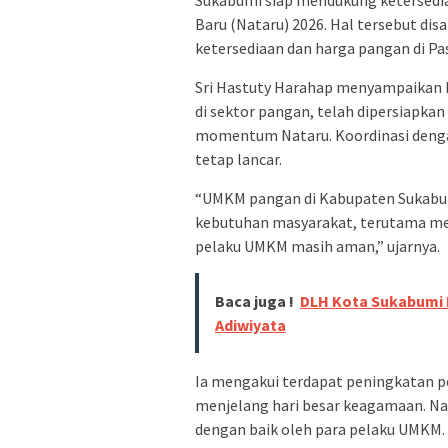
Sukabumi siap mendukung ketersedi
Baru (Nataru) 2026. Hal tersebut d
ketersediaan dan harga pangan di Pas
Sri Hastuty Harahap menyampaikan
di sektor pangan, telah dipersiapka
momentum Nataru. Koordinasi dengan 
tetap lancar.
“UMKM pangan di Kabupaten Sukabum
kebutuhan masyarakat, terutama men
pelaku UMKM masih aman,” ujarnya.
Baca juga !
DLH Kota Sukabumi 
Adiwiyata
Ia mengakui terdapat peningkatan 
menjelang hari besar keagamaan. Namu
dengan baik oleh para pelaku UMKM.