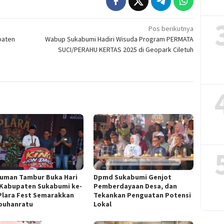
Pos berikutnya
paten
Wabup Sukabumi Hadiri Wisuda Program PERMATA
SUCI/PERAHU KERTAS 2025 di Geopark Ciletuh
uman Tambur Buka Hari
Dpmd Sukabumi Genjot
 Kabupaten Sukabumi ke-
Pemberdayaan Desa, dan
 Plara Fest Semarakkan
Tekankan Penguatan Potensi
buhanratu
Lokal