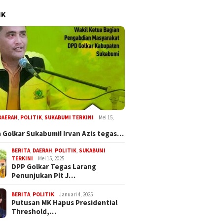
IK
DAERAH
,
POLITIK
,
SUKABUMI TERKINI
Mei 15,
 Golkar Sukabumi! Irvan Azis tegas…
BERITA
,
DAERAH
,
POLITIK
,
SUKABUMI
TERKINI
Mei 15, 2025
DPP Golkar Tegas Larang
Penunjukan Plt J…
BERITA
,
POLITIK
Januari 4, 2025
Putusan MK Hapus Presidential
Threshold,…