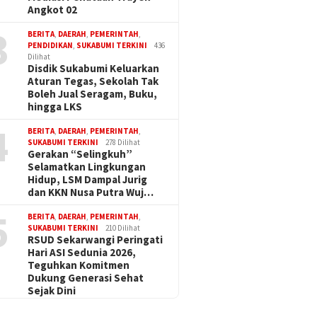
Angkot 02
3
BERITA
,
DAERAH
,
PEMERINTAH
,
PENDIDIKAN
,
SUKABUMI TERKINI
436
Dilihat
Disdik Sukabumi Keluarkan
Aturan Tegas, Sekolah Tak
Boleh Jual Seragam, Buku,
hingga LKS
4
BERITA
,
DAERAH
,
PEMERINTAH
,
SUKABUMI TERKINI
278 Dilihat
Gerakan “Selingkuh”
Selamatkan Lingkungan
Hidup, LSM Dampal Jurig
dan KKN Nusa Putra Wuj…
5
BERITA
,
DAERAH
,
PEMERINTAH
,
SUKABUMI TERKINI
210 Dilihat
RSUD Sekarwangi Peringati
Hari ASI Sedunia 2026,
Teguhkan Komitmen
Dukung Generasi Sehat
Sejak Dini