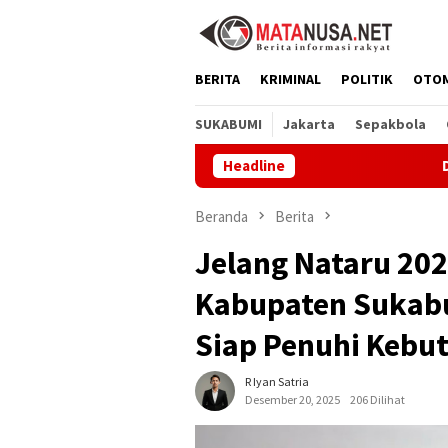
Loncat
ke
konten
BERITA
KRIMINAL
POLITIK
OTO
SUKABUMI
Jakarta
Sepakbola
Headline
Dprd Sukabumi
Beranda
Berita
Jelang Nataru 20
Kabupaten Sukab
Siap Penuhi Kebu
R Iyan Satria
Desember 20, 2025
206 Dilihat