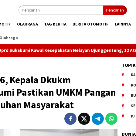
Pencarian
MOTIF
OLAHRAGA
TAG BERITA
BERITA OTOMOTIF
LAINNYA
Olahraga
 Kawal Kesepakatan Nelayan Ujunggenteng, 12 Aturan Diminta D
TOPIK
KA
26, Kepala Dkukm
KO
umi Pastikan UMKM Pangan
BU
tuhan Masyarakat
SE
PJ
DUNIA