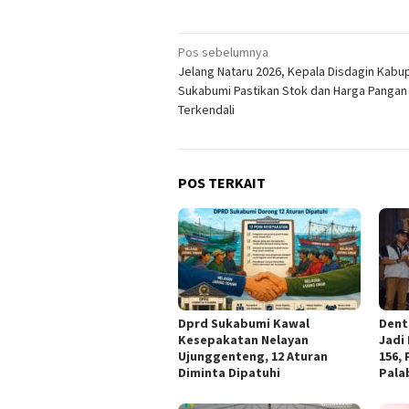
Navigasi
Pos sebelumnya
Jelang Nataru 2026, Kepala Disdagin Kabu
pos
Sukabumi Pastikan Stok dan Harga Pangan
Terkendali
POS TERKAIT
Dprd Sukabumi Kawal
Dent
Kesepakatan Nelayan
Jadi
Ujunggenteng, 12 Aturan
156,
Diminta Dipatuhi
Pala