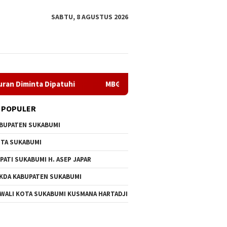
SABTU, 8 AGUSTUS 2026
ipatuhi
MBG di SDN Pasirwalang Disorot Wali Murid, Distr
 POPULER
BUPATEN SUKABUMI
TA SUKABUMI
PATI SUKABUMI H. ASEP JAPAR
KDA KABUPATEN SUKABUMI
 WALI KOTA SUKABUMI KUSMANA HARTADJI