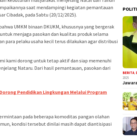
aan kebutuhan masyarakat menjelang Natal dan Tahun
isampaikannya saat mendampingi kegiatan pemantauan
POLIT
ar Cibadak, pada Sabtu (20/12/2025).
 bahwa UMKM binaan DKUKM, khususnya yang bergerak
n untuk menjaga pasokan dan kualitas produk selama
para pelaku usaha kecil terus dilakukan agar distribusi
i kami dorong untuk tetap aktif dan siap memenuhi
jelang Nataru. Dari hasil pemantauan, pasokan dari
BERITA
,
2025
Jawara
Dorong Pendidikan Lingkungan Melalui Program
permintaan pada beberapa komoditas pangan olahan
n, kondisi tersebut dinilai masih dapat diantisipasi