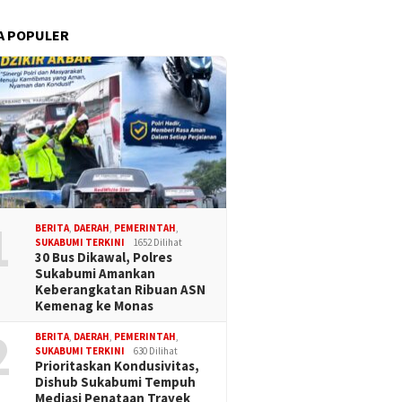
A POPULER
1
BERITA
,
DAERAH
,
PEMERINTAH
,
SUKABUMI TERKINI
1652 Dilihat
30 Bus Dikawal, Polres
Sukabumi Amankan
Keberangkatan Ribuan ASN
Kemenag ke Monas
2
BERITA
,
DAERAH
,
PEMERINTAH
,
SUKABUMI TERKINI
630 Dilihat
Prioritaskan Kondusivitas,
Dishub Sukabumi Tempuh
Mediasi Penataan Trayek