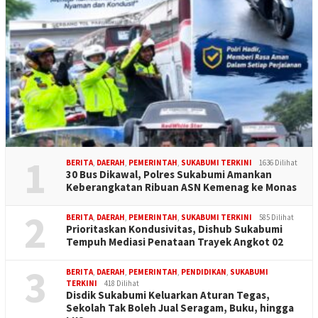
1
BERITA
,
DAERAH
,
PEMERINTAH
,
SUKABUMI TERKINI
1636 Dilihat
30 Bus Dikawal, Polres Sukabumi Amankan
Keberangkatan Ribuan ASN Kemenag ke Monas
2
BERITA
,
DAERAH
,
PEMERINTAH
,
SUKABUMI TERKINI
585 Dilihat
Prioritaskan Kondusivitas, Dishub Sukabumi
Tempuh Mediasi Penataan Trayek Angkot 02
3
BERITA
,
DAERAH
,
PEMERINTAH
,
PENDIDIKAN
,
SUKABUMI
TERKINI
418 Dilihat
Disdik Sukabumi Keluarkan Aturan Tegas,
Sekolah Tak Boleh Jual Seragam, Buku, hingga