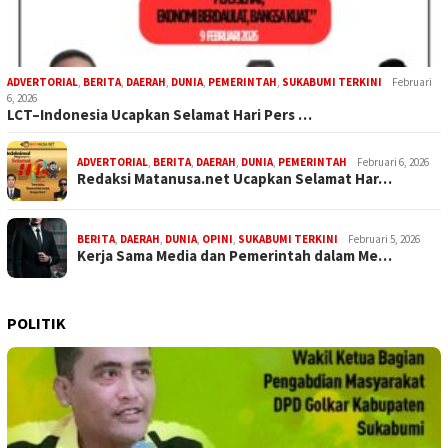
ADVERTORIAL
,
BERITA
,
DAERAH
,
DUNIA
,
PEMERINTAH
,
SUKABUMI TERKINI
Februari
6, 2026
LCT–Indonesia Ucapkan Selamat Hari Pers …
ADVERTORIAL
,
BERITA
,
DAERAH
,
DUNIA
,
PEMERINTAH
Februari 6, 2026
Redaksi Matanusa.net Ucapkan Selamat Har…
BERITA
,
DAERAH
,
DUNIA
,
OPINI
,
SUKABUMI TERKINI
Februari 5, 2026
Kerja Sama Media dan Pemerintah dalam Me…
POLITIK