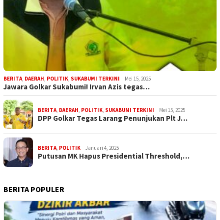
BERITA
,
DAERAH
,
POLITIK
,
SUKABUMI TERKINI
Mei 15, 2025
Jawara Golkar Sukabumi! Irvan Azis tegas…
BERITA
,
DAERAH
,
POLITIK
,
SUKABUMI TERKINI
Mei 15, 2025
DPP Golkar Tegas Larang Penunjukan Plt J…
BERITA
,
POLITIK
Januari 4, 2025
Putusan MK Hapus Presidential Threshold,…
BERITA POPULER