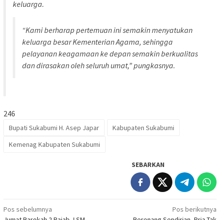
keluarga.
“Kami berharap pertemuan ini semakin menyatukan
keluarga besar Kementerian Agama, sehingga
pelayanan keagamaan ke depan semakin berkualitas
dan dirasakan oleh seluruh umat,” pungkasnya.
246
Bupati Sukabumi H. Asep Japar
Kabupaten Sukabumi
Kemenag Kabupaten Sukabumi
SEBARKAN
Navigasi
Pos sebelumnya
Pos berikutnya
Jumat Barokah 2 Rajab, LSM
Berenang Sendirian, Pria Tak