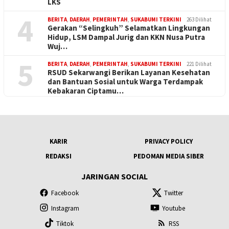
LKS
4
BERITA
,
DAERAH
,
PEMERINTAH
,
SUKABUMI TERKINI
263 Dilihat
Gerakan “Selingkuh” Selamatkan Lingkungan
Hidup, LSM Dampal Jurig dan KKN Nusa Putra
Wuj…
5
BERITA
,
DAERAH
,
PEMERINTAH
,
SUKABUMI TERKINI
221 Dilihat
RSUD Sekarwangi Berikan Layanan Kesehatan
dan Bantuan Sosial untuk Warga Terdampak
Kebakaran Ciptamu…
KARIR
PRIVACY POLICY
REDAKSI
PEDOMAN MEDIA SIBER
JARINGAN SOCIAL
Facebook
Twitter
Instagram
Youtube
Tiktok
RSS