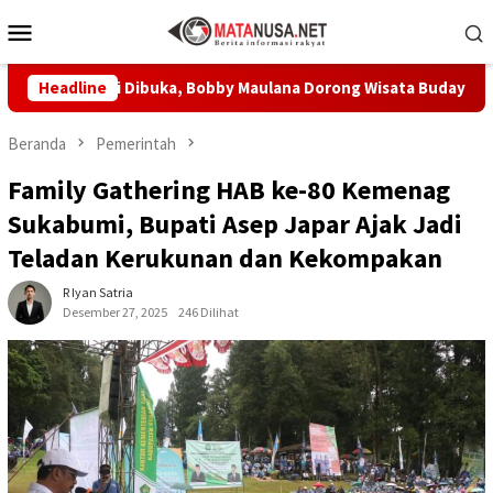
Loncat
Menu
ke
Mobile
konten
esmi Dibuka, Bobby Maulana Dorong Wisata Budaya Kota Sukabum
Headline
Beranda
Pemerintah
Family Gathering HAB ke-80 Kemenag
Sukabumi, Bupati Asep Japar Ajak Jadi
Teladan Kerukunan dan Kekompakan
R Iyan Satria
Desember 27, 2025
246 Dilihat