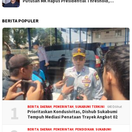
Putusan MK Hapus Presidential Threshold,…
BERITA POPULER
1
BERITA
,
DAERAH
,
PEMERINTAH
,
SUKABUMI TERKINI
640 Dilihat
Prioritaskan Kondusivitas, Dishub Sukabumi
Tempuh Mediasi Penataan Trayek Angkot 02
BERITA
,
DAERAH
,
PEMERINTAH
,
PENDIDIKAN
,
SUKABUMI