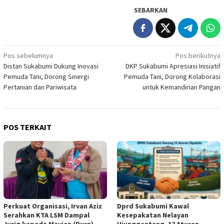
SEBARKAN
Navigasi
Pos sebelumnya
Pos berikutnya
Distan Sukabumi Dukung Inovasi
DKP Sukabumi Apresiasi Inisiatif
pos
Pemuda Tani, Dorong Sinergi
Pemuda Tani, Dorong Kolaborasi
Pertanian dan Pariwisata
untuk Kemandirian Pangan
POS TERKAIT
Perkuat Organisasi, Irvan Aziz
Dprd Sukabumi Kawal
Serahkan KTA LSM Dampal
Kesepakatan Nelayan
Jurig kepada Mayjen (Purn)
Ujunggenteng, 12 Aturan