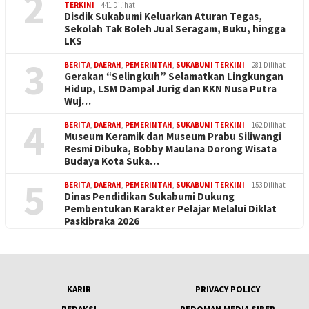
2
TERKINI
441 Dilihat
Disdik Sukabumi Keluarkan Aturan Tegas,
Sekolah Tak Boleh Jual Seragam, Buku, hingga
LKS
3
BERITA
,
DAERAH
,
PEMERINTAH
,
SUKABUMI TERKINI
281 Dilihat
Gerakan “Selingkuh” Selamatkan Lingkungan
Hidup, LSM Dampal Jurig dan KKN Nusa Putra
Wuj…
4
BERITA
,
DAERAH
,
PEMERINTAH
,
SUKABUMI TERKINI
162 Dilihat
Museum Keramik dan Museum Prabu Siliwangi
Resmi Dibuka, Bobby Maulana Dorong Wisata
Budaya Kota Suka…
5
BERITA
,
DAERAH
,
PEMERINTAH
,
SUKABUMI TERKINI
153 Dilihat
Dinas Pendidikan Sukabumi Dukung
Pembentukan Karakter Pelajar Melalui Diklat
Paskibraka 2026
KARIR
PRIVACY POLICY