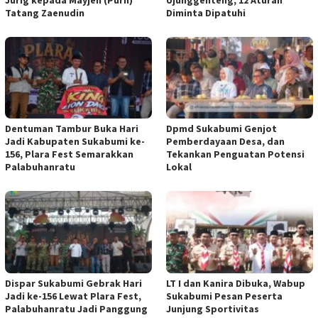
Tatang Zaenudin
Diminta Dipatuhi
Dentuman Tambur Buka Hari
Dpmd Sukabumi Genjot
Jadi Kabupaten Sukabumi ke-
Pemberdayaan Desa, dan
156, Plara Fest Semarakkan
Tekankan Penguatan Potensi
Palabuhanratu
Lokal
Dispar Sukabumi Gebrak Hari
LT I dan Kanira Dibuka, Wabup
Jadi ke-156 Lewat Plara Fest,
Sukabumi Pesan Peserta
Palabuhanratu Jadi Panggung
Junjung Sportivitas