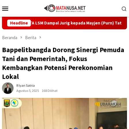
Loncat
Menu
ke
Mobile
konten
kan KTA LSM Dampal Jurig kepada Mayjen (Purn) Tatang Zaenudin
Headline
Beranda
Berita
Bappelitbangda Dorong Sinergi Pemuda
Tani dan Pemerintah, Fokus
Kembangkan Potensi Perekonomian
Lokal
R Iyan Satria
Agustus 5, 2025
168 Dilihat