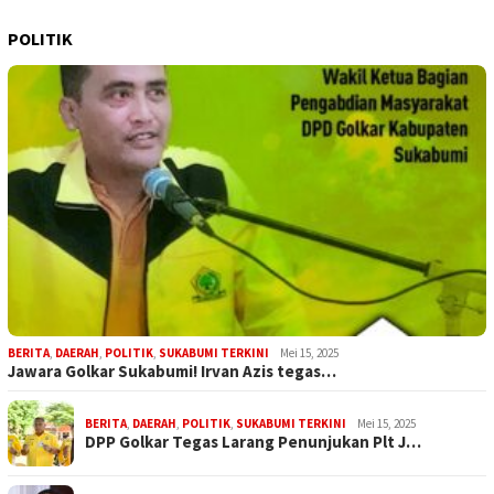
POLITIK
BERITA
,
DAERAH
,
POLITIK
,
SUKABUMI TERKINI
Mei 15, 2025
Jawara Golkar Sukabumi! Irvan Azis tegas…
BERITA
,
DAERAH
,
POLITIK
,
SUKABUMI TERKINI
Mei 15, 2025
DPP Golkar Tegas Larang Penunjukan Plt J…