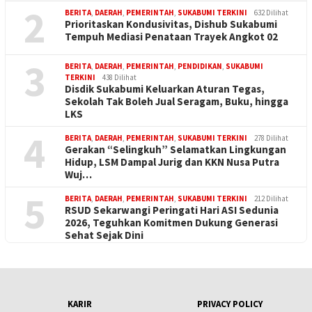
2
BERITA
,
DAERAH
,
PEMERINTAH
,
SUKABUMI TERKINI
632 Dilihat
Prioritaskan Kondusivitas, Dishub Sukabumi
Tempuh Mediasi Penataan Trayek Angkot 02
3
BERITA
,
DAERAH
,
PEMERINTAH
,
PENDIDIKAN
,
SUKABUMI
TERKINI
438 Dilihat
Disdik Sukabumi Keluarkan Aturan Tegas,
Sekolah Tak Boleh Jual Seragam, Buku, hingga
LKS
4
BERITA
,
DAERAH
,
PEMERINTAH
,
SUKABUMI TERKINI
278 Dilihat
Gerakan “Selingkuh” Selamatkan Lingkungan
Hidup, LSM Dampal Jurig dan KKN Nusa Putra
Wuj…
5
BERITA
,
DAERAH
,
PEMERINTAH
,
SUKABUMI TERKINI
212 Dilihat
RSUD Sekarwangi Peringati Hari ASI Sedunia
2026, Teguhkan Komitmen Dukung Generasi
Sehat Sejak Dini
KARIR
PRIVACY POLICY