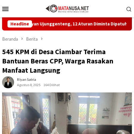
Loncat
Menu
ke
Mobile
konten
Nelayan Ujunggenteng, 12 Aturan Diminta Dipatuhi
Headline
MBG 
Beranda
Berita
545 KPM di Desa Ciambar Terima
Bantuan Beras CPP, Warga Rasakan
Manfaat Langsung
R Iyan Satria
Agustus 8, 2025
164 Dilihat