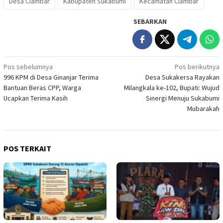
Desa Ciambar
Kabupaten Sukabumi
Kecamatan Ciambar
SEBARKAN
Navigasi
Pos sebelumnya
Pos berikutnya
996 KPM di Desa Ginanjar Terima
Desa Sukakersa Rayakan
pos
Bantuan Beras CPP, Warga
Milangkala ke-102, Bupati: Wujud
Ucapkan Terima Kasih
Sinergi Menuju Sukabumi
Mubarakah
POS TERKAIT