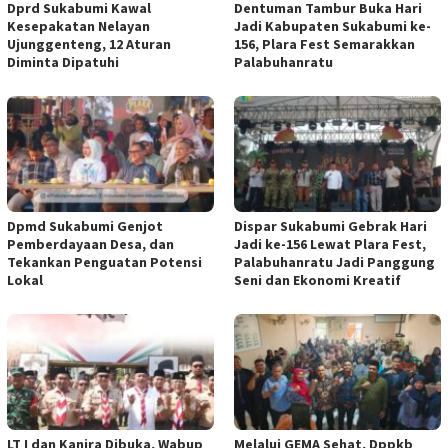
Dprd Sukabumi Kawal
Dentuman Tambur Buka Hari
Kesepakatan Nelayan
Jadi Kabupaten Sukabumi ke-
Ujunggenteng, 12 Aturan
156, Plara Fest Semarakkan
Diminta Dipatuhi
Palabuhanratu
Dpmd Sukabumi Genjot
Dispar Sukabumi Gebrak Hari
Pemberdayaan Desa, dan
Jadi ke-156 Lewat Plara Fest,
Tekankan Penguatan Potensi
Palabuhanratu Jadi Panggung
Lokal
Seni dan Ekonomi Kreatif
LT I dan Kanira Dibuka, Wabup
Melalui GEMA Sehat, Dppkb