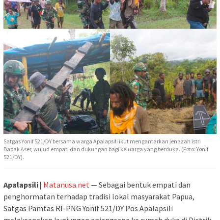
Satgas Yonif 521/DY bersama warga Apalapsili ikut mengantarkan jenazah istri
Bapak Aser, wujud empati dan dukungan bagi keluarga yang berduka. (Foto: Yonif
521/DY).
Apalapsili |
Matanusa.net
— Sebagai bentuk empati dan
penghormatan terhadap tradisi lokal masyarakat Papua,
Satgas Pamtas RI-PNG Yonif 521/DY Pos Apalapsili