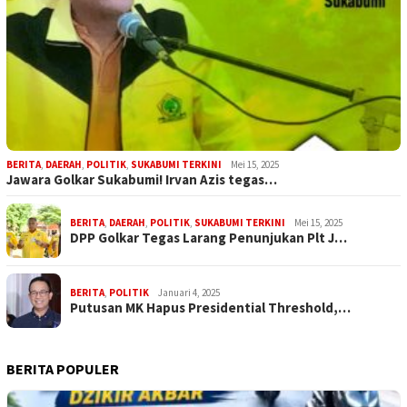
BERITA
,
DAERAH
,
POLITIK
,
SUKABUMI TERKINI
Mei 15, 2025
Jawara Golkar Sukabumi! Irvan Azis tegas…
BERITA
,
DAERAH
,
POLITIK
,
SUKABUMI TERKINI
Mei 15, 2025
DPP Golkar Tegas Larang Penunjukan Plt J…
BERITA
,
POLITIK
Januari 4, 2025
Putusan MK Hapus Presidential Threshold,…
BERITA POPULER