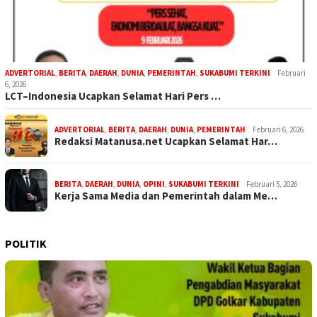
ADVERTORIAL
,
BERITA
,
DAERAH
,
DUNIA
,
PEMERINTAH
,
SUKABUMI TERKINI
Februari
6, 2026
LCT–Indonesia Ucapkan Selamat Hari Pers …
ADVERTORIAL
,
BERITA
,
DAERAH
,
DUNIA
,
PEMERINTAH
Februari 6, 2026
Redaksi Matanusa.net Ucapkan Selamat Har…
BERITA
,
DAERAH
,
DUNIA
,
OPINI
,
SUKABUMI TERKINI
Februari 5, 2026
Kerja Sama Media dan Pemerintah dalam Me…
POLITIK