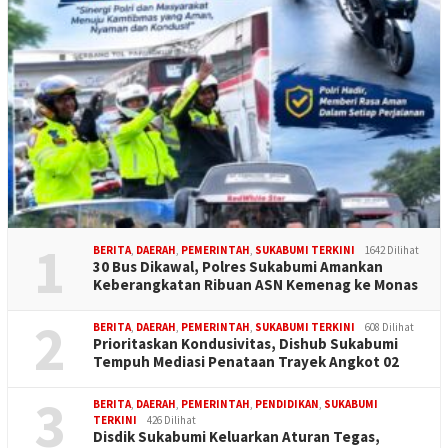
1
BERITA
,
DAERAH
,
PEMERINTAH
,
SUKABUMI TERKINI
1642 Dilihat
30 Bus Dikawal, Polres Sukabumi Amankan
Keberangkatan Ribuan ASN Kemenag ke Monas
2
BERITA
,
DAERAH
,
PEMERINTAH
,
SUKABUMI TERKINI
608 Dilihat
Prioritaskan Kondusivitas, Dishub Sukabumi
Tempuh Mediasi Penataan Trayek Angkot 02
3
BERITA
,
DAERAH
,
PEMERINTAH
,
PENDIDIKAN
,
SUKABUMI
TERKINI
426 Dilihat
Disdik Sukabumi Keluarkan Aturan Tegas,