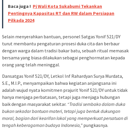
Baca juga !
Pj Wali Kota Sukabumi Tekankan
Pentingnya Kapasitas RT dan RW dalam Persiapan
Pilkada 2024
Selain menyerahkan bantuan, personel Satgas Yonif 521/DY
turut membantu pengaturan prosesi duka cita dan berbaur
dengan warga dalam tradisi bakar batu, sebuah ritual memasak
bersama yang biasa dilakukan sebagai penghormatan kepada
orang yang telah meninggal.
Dansatgas Yonif 521/DY, Letkol Inf Rahardyan Surya Murdata,
S.E., M.I.P., menyampaikan bahwa kegiatan anjangsana ini
adalah wujud nyata komitmen prajurit Yonif 521/DY untuk tidak
hanya menjaga perbatasan, tetapi juga menjaga hubungan
baik dengan masyarakat sekitar.
“Tradisi sembako dalam duka
bukan sekadar bantuan materi, tetapi juga bentuk dukungan
moral, bagian dari kearifan lokal yang memperkuat persatuan di
tengah keberagaman budaya Indonesia,”
pungkasnya.