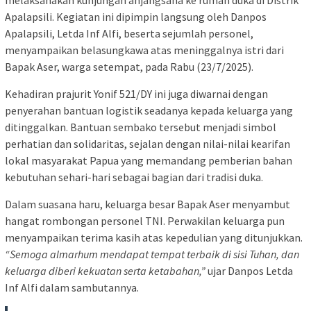
melaksanakan kunjungan anjangsana ke rumah duka di Distrik
Apalapsili. Kegiatan ini dipimpin langsung oleh Danpos
Apalapsili, Letda Inf Alfi, beserta sejumlah personel,
menyampaikan belasungkawa atas meninggalnya istri dari
Bapak Aser, warga setempat, pada Rabu (23/7/2025).
Kehadiran prajurit Yonif 521/DY ini juga diwarnai dengan
penyerahan bantuan logistik seadanya kepada keluarga yang
ditinggalkan. Bantuan sembako tersebut menjadi simbol
perhatian dan solidaritas, sejalan dengan nilai-nilai kearifan
lokal masyarakat Papua yang memandang pemberian bahan
kebutuhan sehari-hari sebagai bagian dari tradisi duka.
Dalam suasana haru, keluarga besar Bapak Aser menyambut
hangat rombongan personel TNI. Perwakilan keluarga pun
menyampaikan terima kasih atas kepedulian yang ditunjukkan.
“Semoga almarhum mendapat tempat terbaik di sisi Tuhan, dan
keluarga diberi kekuatan serta ketabahan,”
ujar Danpos Letda
Inf Alfi dalam sambutannya.