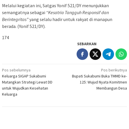
Melalui kegiatan ini, Satgas Yonif 521/DY menunjukkan
semangatnya sebagai
“Kesatria Tangguh Responsif dan
Berintegritas”
yang selalu hadir untuk rakyat di manapun
berada. (Yonif 521/DY).
174
SEBARKAN
Navigasi
Pos sebelumnya
Pos berikutnya
Keluarga SIGAP Sukabumi
Bupati Sukabumi Buka TMMD ke-
pos
Matangkan Strategi Lewat DD
125: Wujud Nyata Komitmen
untuk Wujudkan Kesehatan
Membangun Desa
Keluarga