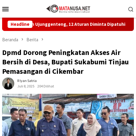
Loncat
Menu
ke
Mobile
konten
ayan Ujunggenteng, 12 Aturan Diminta Dipatuhi
Headline
MBG di 
Beranda
Berita
Dpmd Dorong Peningkatan Akses Air
Bersih di Desa, Bupati Sukabumi Tinjau
Pemasangan di Cikembar
R Iyan Satria
Juli 8, 2025
204 Dilihat