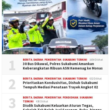
1
BERITA
,
DAERAH
,
PEMERINTAH
,
SUKABUMI TERKINI
1654 Dilihat
30 Bus Dikawal, Polres Sukabumi Amankan
Keberangkatan Ribuan ASN Kemenag ke Monas
2
BERITA
,
DAERAH
,
PEMERINTAH
,
SUKABUMI TERKINI
632 Dilihat
Prioritaskan Kondusivitas, Dishub Sukabumi
Tempuh Mediasi Penataan Trayek Angkot 02
3
BERITA
,
DAERAH
,
PEMERINTAH
,
PENDIDIKAN
,
SUKABUMI
TERKINI
438 Dilihat
Disdik Sukabumi Keluarkan Aturan Tegas,
Sekolah Tak Boleh Jual Seragam, Buku, hingga