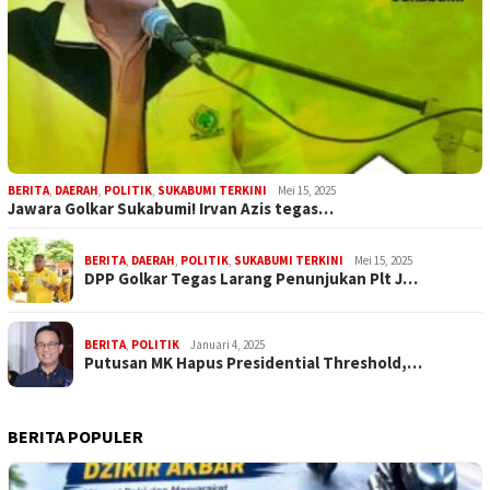
BERITA
,
DAERAH
,
POLITIK
,
SUKABUMI TERKINI
Mei 15, 2025
Jawara Golkar Sukabumi! Irvan Azis tegas…
BERITA
,
DAERAH
,
POLITIK
,
SUKABUMI TERKINI
Mei 15, 2025
DPP Golkar Tegas Larang Penunjukan Plt J…
BERITA
,
POLITIK
Januari 4, 2025
Putusan MK Hapus Presidential Threshold,…
BERITA POPULER