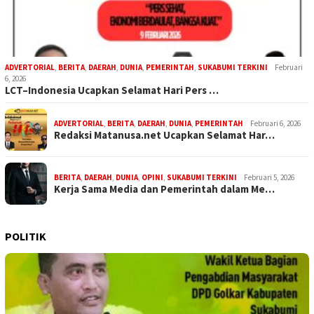
ADVERTORIAL
,
BERITA
,
DAERAH
,
DUNIA
,
PEMERINTAH
,
SUKABUMI TERKINI
Februari
6, 2026
LCT–Indonesia Ucapkan Selamat Hari Pers …
ADVERTORIAL
,
BERITA
,
DAERAH
,
DUNIA
,
PEMERINTAH
Februari 6, 2026
Redaksi Matanusa.net Ucapkan Selamat Har…
BERITA
,
DAERAH
,
DUNIA
,
OPINI
,
SUKABUMI TERKINI
Februari 5, 2026
Kerja Sama Media dan Pemerintah dalam Me…
POLITIK